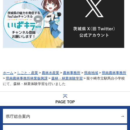
ホーム
>
しごと・産業
>
農林水産業
>
農林事務所
>
県南地域
>
県南農林事務所
>
県南農林事務所林業振興課
>
森林・林業体験学習
> 龍ケ崎市立馴馬台小学校
にて、森林・林業体験学習を行いました
PAGE TOP
県庁総合案内