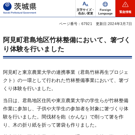
茨城県
文字サイズ・
Foreign
緊急情報
色合い変更
Language
ページ番号：67921
更新日:2024年3月7日
阿見町君島地区竹林整備において、箸づく
り体験を行いました
阿見町と東京農業大学の連携事業（君島竹林再生プロジェ
クト）の一環として行われた竹林整備事業において、箸づ
くり体験を行いました。
当日は、君島地区住民や東京農業大学の学生らが竹林整備
作業に参加し、子供や大学生の参加者を対象に箸づくり体
験を行いました。間伐材を鉋（かんな）で削って箸を作
り、木の折り紙を折って箸袋も作りました。