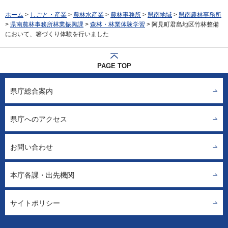
ホーム
>
しごと・産業
>
農林水産業
>
農林事務所
>
県南地域
>
県南農林事務所
>
県南農林事務所林業振興課
>
森林・林業体験学習
> 阿見町君島地区竹林整備
において、箸づくり体験を行いました
PAGE TOP
県庁総合案内
県庁へのアクセス
お問い合わせ
本庁各課・出先機関
サイトポリシー