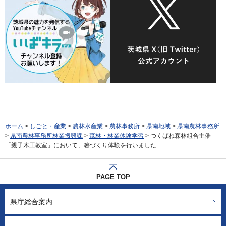
ホーム
>
しごと・産業
>
農林水産業
>
農林事務所
>
県南地域
>
県南農林事務所
>
県南農林事務所林業振興課
>
森林・林業体験学習
> つくばね森林組合主催
「親子木工教室」において、箸づくり体験を行いました
PAGE TOP
県庁総合案内