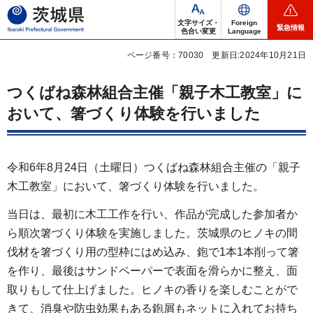
茨城県
文字サイズ・
Foreign
緊急情報
色合い変更
Language
ページ番号：70030
更新日:2024年10月21日
つくばね森林組合主催「親子木工教室」に
おいて、箸づくり体験を行いました
令和6年8月24日（土曜日）つくばね森林組合主催の「親子
木工教室」において、箸づくり体験を行いました。
当日は、最初に木工工作を行い、作品が完成した参加者か
ら順次箸づくり体験を実施しました。茨城県のヒノキの間
伐材を箸づくり用の型枠にはめ込み、鉋で1本1本削って箸
を作り、最後はサンドペーパーで表面を滑らかに整え、面
取りもして仕上げました。ヒノキの香りを楽しむことがで
きて、消臭や防虫効果もある鉋屑もネットに入れてお持ち