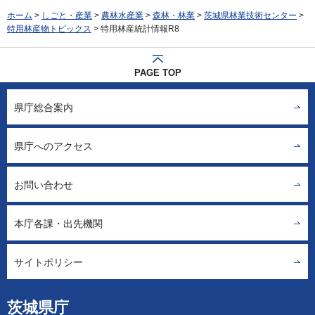
ホーム
>
しごと・産業
>
農林水産業
>
森林・林業
>
茨城県林業技術センター
>
特用林産物トピックス
> 特用林産統計情報R8
PAGE TOP
県庁総合案内
県庁へのアクセス
お問い合わせ
本庁各課・出先機関
サイトポリシー
茨城県庁