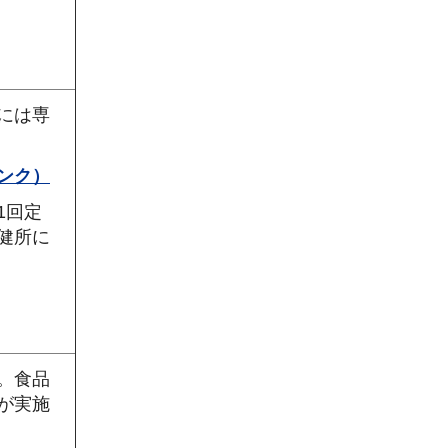
には専
ンク）
1回定
健所に
。食品
が実施