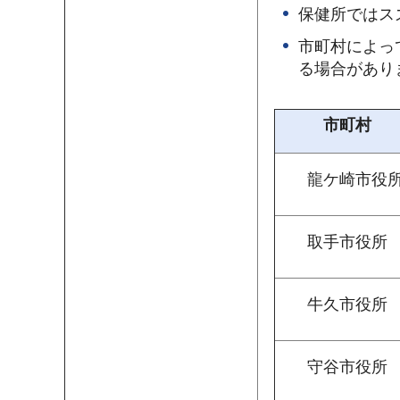
保健所ではス
市町村によっ
る場合があり
市町村
龍
ケ崎市役
取
手市役所
牛
久市役所
守
谷市役所