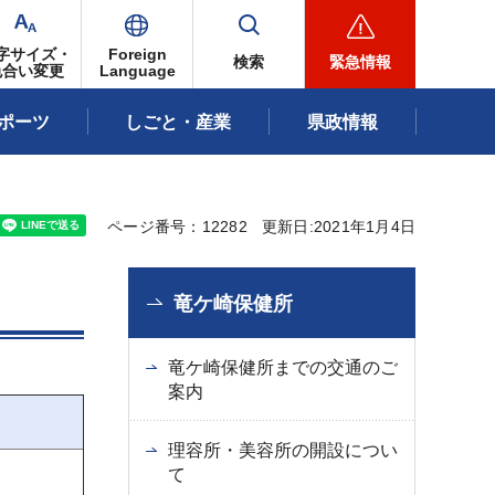
字サイズ・
Foreign
検索
緊急情報
色合い変更
Language
ポーツ
しごと・産業
県政情報
ページ番号：12282
更新日:2021年1月4日
竜ケ崎保健所
竜ケ崎保健所までの交通のご
案内
理容所・美容所の開設につい
て