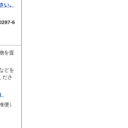
さい。
97-6
物を提
などを
くださ
）
検便）