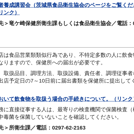
者養成講習会（茨城県食品衛生協会のページをご覧くだ
リンク）
先＞竜ケ崎保健所衛生課もしくは食品衛生協会／電話：02
店は食品営業類類似行為であり、不特定多数の人に飲食
なりますので、保健所への届出が必要です。
、取扱品目、調理方法、取扱設備、責任者、調理従事者
出店予定日の7～10日前に届出書類を保健所に提出して
おいて飲食物を取扱う場合の手続きについて。（リンク
務に直接従事する人は、最寄りの検査機関で保菌検査（
中毒菌を保菌していないことを確認してください。
＞所衛生課／電話：0297-62-2163