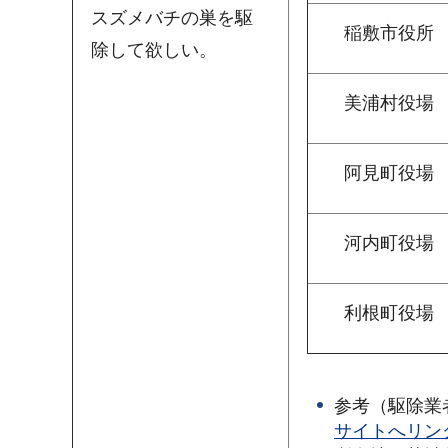
スズメバチの巣を駆
稲
敷市役所
除して欲しい。
美浦村役場
阿見町役場
河
内町役場
利
根町役場
参考（駆除業
サイトへリン