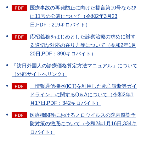
医療事故の再発防止に向けた提言第10号ならび
に11号の公表について（令和2年3月23
日,PDF：219キロバイト）
応招義務をはじめとした診察治療の求めに対す
る適切な対応の在り方等について（令和2年1月
20日,PDF：890キロバイト）
「訪日外国人の診療価格算定方法マニュアル」について
（外部サイトへリンク）
「情報通信機器(ICT)を利用した死亡診断等ガイ
ドライン」に関するQ＆Aについて（令和2年1
月17日,PDF：342キロバイト）
医療機関等におけるノロウイルスの院内感染予
防対策の徹底について（令和2年1月16日,334キ
ロバイト）