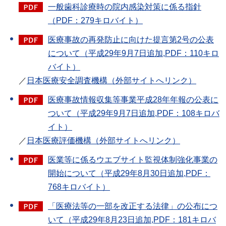
一般歯科診療時の院内感染対策に係る指針
（PDF：279キロバイト）
医療事故の再発防止に向けた提言第2号の公表
について（平成29年9月7日追加,PDF：110キロ
バイト）
／
日本医療安全調査機構（外部サイトへリンク）
医療事故情報収集等事業平成28年年報の公表に
ついて（平成29年9月7日追加,PDF：108キロバ
イト）
／
日本医療評価機構（外部サイトへリンク）
医業等に係るウエブサイト監視体制強化事業の
開始について（平成29年8月30日追加,PDF：
768キロバイト）
「医療法等の一部を改正する法律」の公布につ
いて（平成29年8月23日追加,PDF：181キロバ