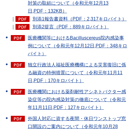
対策の取組について（令和元年12月13
日,PDF：132KB）
｜
別添1報告書資料（PDF：2,317キロバイト）
｜
別添2提言（PDF：889キロバイト）
医療機関等におけるBacilluscereus院内感染事
例について（令和元年12月12日,PDF：348キロ
バイト）
独立行政法人福祉医療機構による災害復旧に係
る融資の特例措置について（令和元年11月11
日,PDF：170キロバイト）
医療機関における薬剤耐性アシネトバクター感
染症等の院内感染対策の徹底について（令和元
年11月11日,PDF：127キロバイト）
外国人対応に資する夜間・休日ワンストップ窓
口開設のご案内について（令和元年10月28