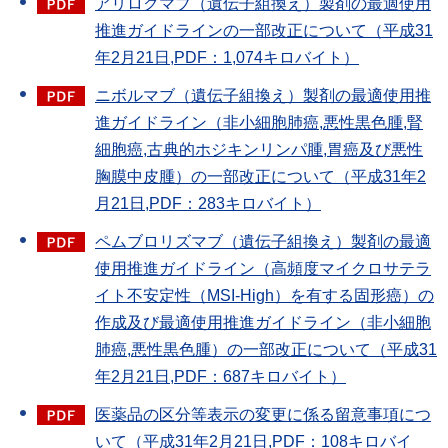
アリロクマブ（遺伝子組換え）製剤の最適使用
推進ガイドラインの一部改正について（平成31
年2月21日,PDF：1,074キロバイト）
ニボルマブ（遺伝子組換え）製剤の最適使用推
進ガイドライン（非小細胞肺癌,悪性黒色腫,腎
細胞癌,古典的ホジキンリンパ腫,胃癌及び悪性
胸膜中皮腫）の一部改正について（平成31年2
月21日,PDF：283キロバイト）
ペムブロリズマブ（遺伝子組換え）製剤の最適
使用推進ガイドライン（高頻度マイクロサテラ
イト不安定性（MSI-High）を有する固形癌）の
作成及び最適使用推進ガイドライン（非小細胞
肺癌,悪性黒色腫）の一部改正について（平成31
年2月21日,PDF：687キロバイト）
医薬品の区分等表示の変更に係る留意事項につ
いて（平成31年2月21日,PDF：108キロバイ