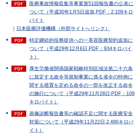
医療事故情報収集等事業第51回報告書の公表に
ついて（平成30年1月5日追加,PDF：2,109キロ
バイト
｜
日本医療評価機構（外部サイトへリンク）
特定継続的役務提供への一美容医療契約追加に
ついて（平成29年12月6日,PDF：934キロバイ
ト）
厚生労働省関係国家戦略特別区域法第二十六条
に規定する政令等規制事業に係る省令の特例に
関する措置を定める命令の一部を改正する命令
の施行について（平成29年11月28日,PDF：109
キロバイト）
画像診断報告書等の確認不足に関する医療安全
対策について（平成29年11月22日,2,490キロバ
イト）