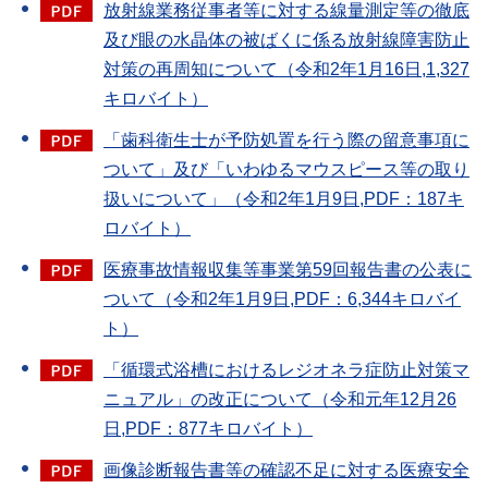
放射線業務従事者等に対する線量測定等の徹底
及び眼の水晶体の被ばくに係る放射線障害防止
対策の再周知について（令和2年1月16日,1,327
キロバイト）
「歯科衛生士が予防処置を行う際の留意事項に
ついて」及び「いわゆるマウスピース等の取り
扱いについて」（令和2年1月9日,PDF：187キ
ロバイト）
医療事故情報収集等事業第59回報告書の公表に
ついて（令和2年1月9日,PDF：6,344キロバイ
ト）
「循環式浴槽におけるレジオネラ症防止対策マ
ニュアル」の改正について（令和元年12月26
日,PDF：877キロバイト）
画像診断報告書等の確認不足に対する医療安全