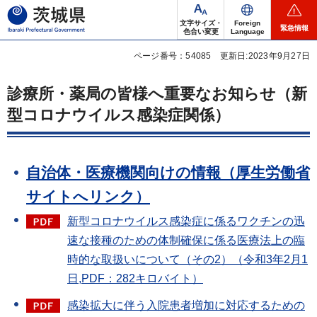
茨城県
文字サイズ・
Foreign
緊急情報
色合い変更
Language
ページ番号：54085
更新日:2023年9月27日
診療所・薬局の皆様へ重要なお知らせ（新
型コロナウイルス感染症関係）
自治体・医療機関向けの情報（厚生労働省
サイトへリンク）
新型コロナウイルス感染症に係るワクチンの迅
速な接種のための体制確保に係る医療法上の臨
時的な取扱いについて（その2）（令和3年2月1
日,PDF：282キロバイト）
感染拡大に伴う入院患者増加に対応するための