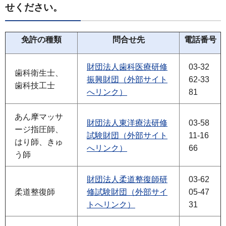
せください。
免許の種類
問合せ先
電話番号
財団法人歯科医療研修
03-32
歯科衛生士、
振興財団（外部サイト
62-33
歯科技工士
へリンク）
81
あん摩マッサ
財団法人東洋療法研修
03-58
ージ指圧師、
試験財団（外部サイト
11-16
はり師、きゅ
へリンク）
66
う師
財団法人柔道整復師研
03-62
柔道整復師
修試験財団（外部サイ
05-47
トへリンク）
31