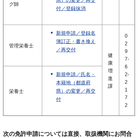
県）の変更／再交
グ師
付／登録抹消
新規申請／登録名
0
簿訂正・書き換え
2
管理栄養士
／再交付
9
健
7-
康
6
増
新規申請／氏名・
2-
進
2
本籍地（都道府
課
1
県）の変更／再交
栄養士
7
付
2
次の免許申請については直接、取扱機関にお問合