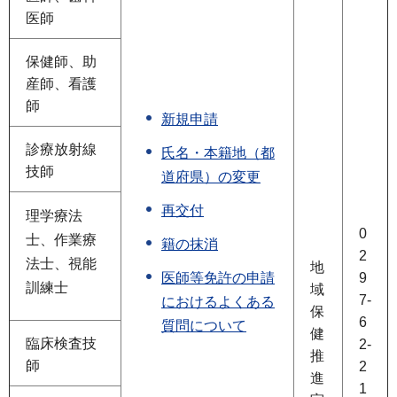
医師
保健師、助
産師、看護
師
新規申請
診療放射線
氏名・本籍地（都
技師
道府県）の変更
再交付
理学療法
0
士、作業療
籍の抹消
2
法士、視能
地
医師等免許の申請
9
訓練士
域
7-
におけるよくある
保
6
質問について
健
臨床検査技
2-
推
師
2
進
1