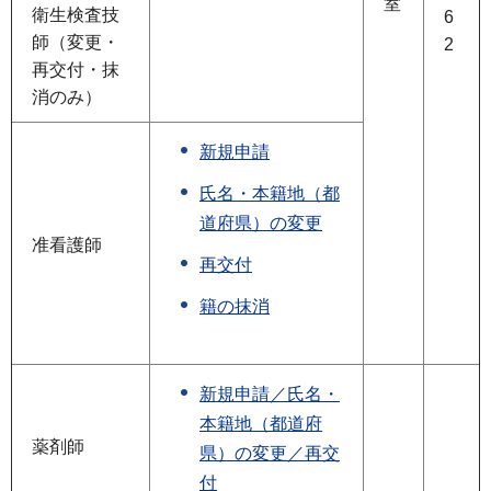
室
衛生検査技
6
師（変更・
2
再交付・抹
消のみ）
新規申請
氏名・本籍地（都
道府県）の変更
准看護師
再交付
籍の抹消
新規申請／氏名・
本籍地（都道府
薬剤師
県）の変更／再交
付