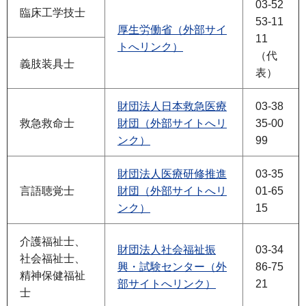
03-52
臨床工学技士
53-11
厚生労働省（外部サイ
11
トへリンク）
（代
義肢装具士
表）
財団法人日本救急医療
03-38
救急救命士
財団（外部サイトへリ
35-00
ンク）
99
財団法人医療研修推進
03-35
言語聴覚士
財団（外部サイトへリ
01-65
ンク）
15
介護福祉士、
財団法人社会福祉振
03-34
社会福祉士、
興・試験センター（外
86-75
精神保健福祉
部サイトへリンク）
21
士