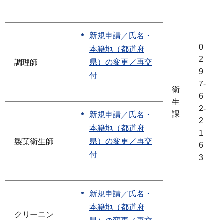
新規申請／氏名・
0
本籍地（都道府
2
県）の変更／再交
調理師
9
付
7-
衛
6
生
2-
課
新規申請／氏名・
2
本籍地（都道府
1
県）の変更／再交
製菓衛生師
6
付
3
新規申請／氏名・
本籍地（都道府
クリーニン