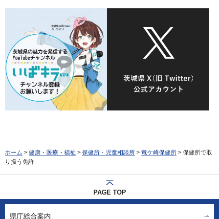
ホーム
>
健康・医療・福祉
>
保健所・児童相談所
>
竜ケ崎保健所
> 保健所で取
り扱う免許
PAGE TOP
県庁総合案内