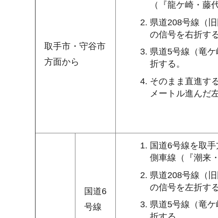
（『龍ケ崎・藤
県道208号線（
の信号を右折す
取手市・守谷市
県道5号線（竜
方面から
折する。
そのまま直進す
メートル進んだ
国道6号線を取手
側車線（『潮来
県道208号線（
の信号を左折す
国道6
県道5号線（竜
号線
折する。