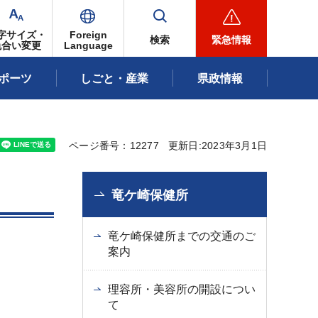
字サイズ・
Foreign
検索
緊急情報
色合い変更
Language
ポーツ
しごと・産業
県政情報
ページ番号：12277
更新日:2023年3月1日
竜ケ崎保健所
竜ケ崎保健所までの交通のご
案内
理容所・美容所の開設につい
て