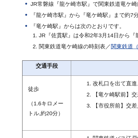
JR常磐線『龍ケ崎市駅』で関東鉄道竜ケ
『龍ケ崎市駅』から『竜ケ崎駅』まで約7
『竜ケ崎駅』からは次のとおりです。
JR『佐貫駅』は令和2年3月14日から
関東鉄道竜ケ崎線の時刻表／
関東鉄道
交通手段
改札口を出て直進
徒歩
【竜ケ崎駅前】交
（1.6キロメー
【市役所前】交差
トル,約20分）