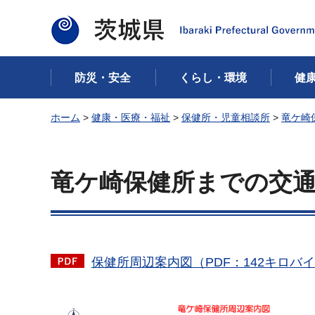
茨城県
防災・安全
くらし・環境
健
ホーム
>
健康・医療・福祉
>
保健所・児童相談所
>
竜ケ崎
竜ケ崎保健所までの交
保健所周辺案内図（PDF：142キロバ