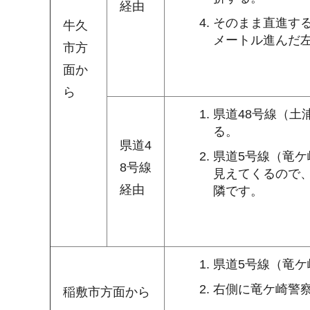
経由
そのまま直進す
牛久
メートル進んだ
市方
面か
ら
県道48号線（
る。
県道4
県道5号線（竜
8号線
見えてくるので
経由
隣です。
県道5号線（竜
右側に竜ケ崎警
稲敷市方面から