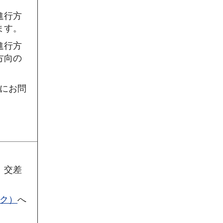
進行方
ます。
進行方
方向の
にお問
】交差
ク）
へ