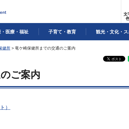
文
康・医療・福祉
子育て・教育
観光・文化・ス
保健所
> 竜ケ崎保健所までの交通のご案内
通のご案内
イト）