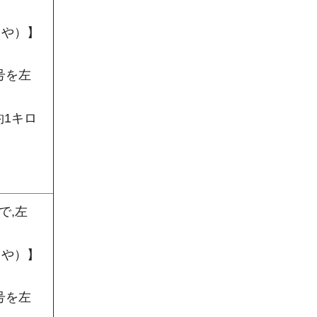
うや）】
号を左
1キロ
で,左
うや）】
号を左