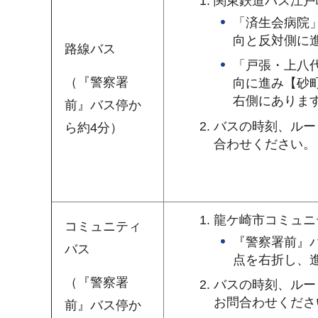
関東鉄道バス江戸
「済生会病院
向と反対側に
路線バス
「戸張・上八
（『警察署
向に進み【砂
右側にありま
前』バス停か
バスの時刻、ルー
ら約4分）
合わせください。
龍ケ崎市コミュニ
コミュニティ
『警察署前』
バス
点を右折し、
（『警察署
バスの時刻、ルー
お問合わせくださ
前』バス停か