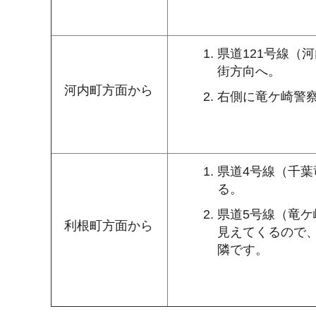
県道121号線（
街方向へ。
河内町方面から
右側に竜ケ崎警
県道4号線（千
る。
県道5号線（竜
利根町方面から
見えてくるので
隣です。