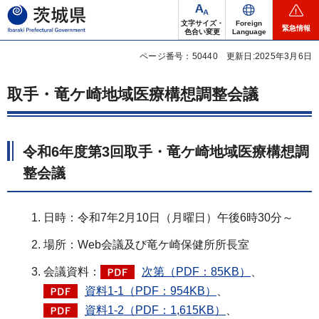
茨城県
文字サイズ・
Foreign
緊急情報
色合い変更
Language
ページ番号：50440
更新日:2025年3月6日
取手・竜ケ崎地域医療構想調整会議
令和6年度第3回取手・竜ケ崎地域医療構想調
整会議
日時：令和7年2月10日（月曜日）午後6時30分～
場所：Web会議及び竜ケ崎保健所所長室
会議資料：
次第（PDF：85KB）
、
資料1-1（PDF：954KB）
、
資料1-2（PDF：1,615KB）
、