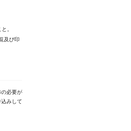
こと。
閲覧及び印
修の必要が
申込みして