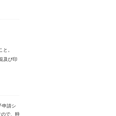
こと。
閲覧及び印
子申請シ
すので、時