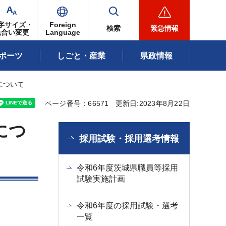
字サイズ・
Foreign
検索
緊急情報
色合い変更
Language
ポーツ
しごと・産業
県政情報
について
ページ番号：66571
更新日:2023年8月22日
につ
採用試験・採用選考情報
令和6年度茨城県職員等採用
試験実施計画
令和6年度の採用試験・選考
一覧