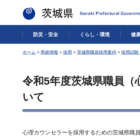
茨城県
防災・安全
くらし・環境
健
ホーム
>
県政情報
>
採用
>
茨城県職員採用案内
>
採用試験
令和5年度茨城県職員（
いて
心理カウンセラーを採用するための茨城県職