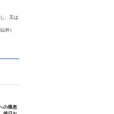
成し、又は
の以外）
への罹患
、後日お