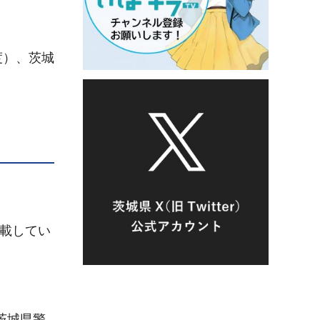
度）、茨城
載してい
茨城県警