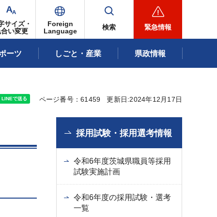
字サイズ・
Foreign
検索
緊急情報
色合い変更
Language
ポーツ
しごと・産業
県政情報
ページ番号：61459
更新日:2024年12月17日
採用試験・採用選考情報
令和6年度茨城県職員等採用
試験実施計画
令和6年度の採用試験・選考
一覧