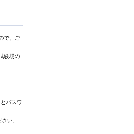
ので、ご
試験場の
号とパスワ
ださい。