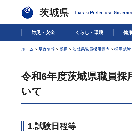
茨城県
防災・安全
くらし・環境
健
ホーム
>
県政情報
>
採用
>
茨城県職員採用案内
>
採用試験
令和6年度茨城県職員採
いて
1.試験日程等