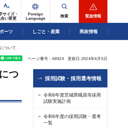
字サイズ・
Foreign
検索
緊急情報
色合い変更
Language
ポーツ
しごと・産業
県政情報
験について
ページ番号：68924
更新日:2024年6月5日
験につ
採用試験・採用選考情報
令和6年度茨城県職員等採用
試験実施計画
令和6年度の採用試験・選考
一覧