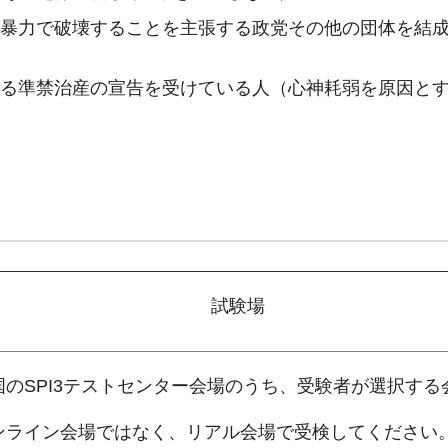
を暴力で破壊することを主張する政党その他の団体を結
定による準禁治産の宣告を受けている人（心神耗弱を原因と
試験場
国のSPI3テストセンター会場のうち、受験者が選択する
ンライン会場ではなく、リアル会場で受検してください