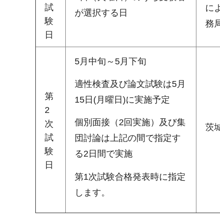
試
に
が選択する日
験
務
日
5月中旬～5月下旬
適性検査及び論文試験は5月
第
15日(月曜日)に実施予定
2
個別面接（2回実施）及び集
次
茨
試
団討論は上記の間で指定す
験
る2日間で実施
日
第1次試験合格発表時に指定
します。