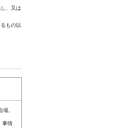
成し、又は
するもの以
会場。
。事情