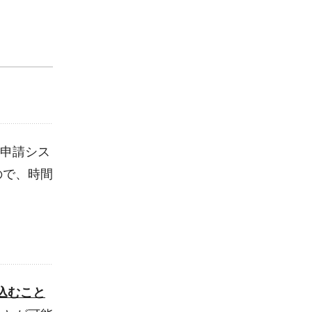
子申請シス
ので、時間
込むこと