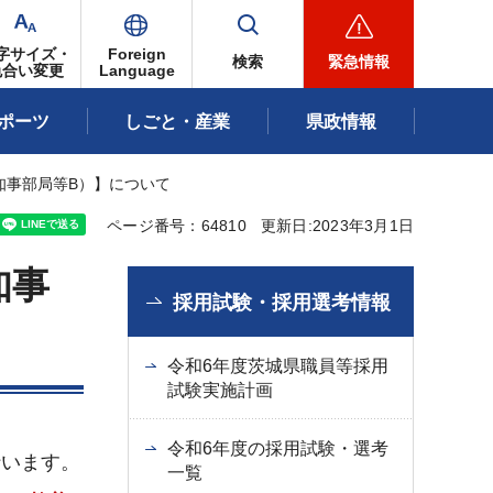
字サイズ・
Foreign
検索
緊急情報
色合い変更
Language
ポーツ
しごと・産業
県政情報
知事部局等B）】について
ページ番号：64810
更新日:2023年3月1日
知事
採用試験・採用選考情報
令和6年度茨城県職員等採用
試験実施計画
令和6年度の採用試験・選考
行います。
一覧