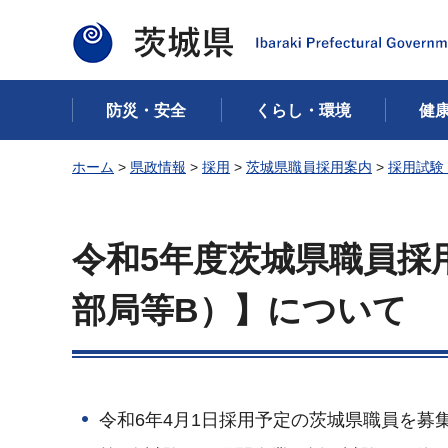
茨城県
防災・安全
くらし・環境
健
ホーム
>
県政情報
>
採用
>
茨城県職員採用案内
>
採用試験
令和5年度茨城県職員採
部局等B）】について
令和6年4月1日採用予定の茨城県職員を募