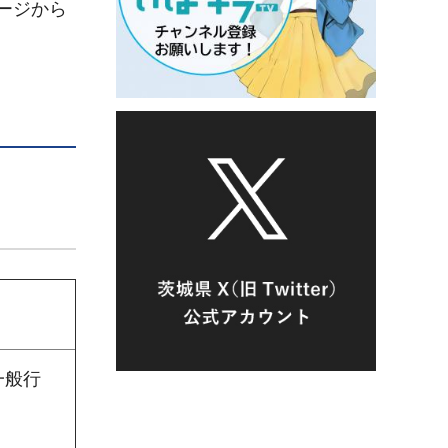
ージから
一般行