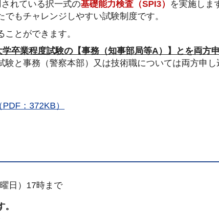
用されている択一式の
基礎能力検査（SPI3）
を実施しま
たでもチャレンジしやすい試験制度です。
ることができます。
大学卒業程度試験の【事務（知事部局等A）】とを両方
試験と事務（警察本部）又は技術職については両方申し
DF：372KB）
水曜日）17時まで
す。