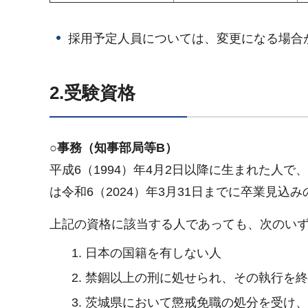
採用予定人員については、変更になる場合
2.受験資格
○事務（知事部局等B）
平成6（1994）年4月2日以降に生まれた人
は令和6（2024）年3月31日までに卒業見
上記の資格に該当する人であっても、次のい
日本の国籍を有しない人
禁錮以上の刑に処せられ、その執行を
茨城県において懲戒免職の処分を受け、