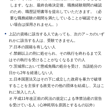
します。なお、最終合格決定後、職務経験期間の確認
のため、職歴証明書等を提出していただきます。（必
要な職務経験の期間を満たしていることが確認できな
い場合は採用されません。）
上記の資格に該当する人であっても、次のア～カのいず
れかに該当する人は、受験できません。
ア.日本の国籍を有しない人
イ.禁錮以上の刑に処せられ、その執行を終わるまで又
はその執行を受けることがなくなるまでの人
ウ.茨城県において懲戒免職の処分を受け、当該処分の
日から2年を経過しない人
エ.日本国憲法又はその下に成立した政府を暴力で破壊
することを主張する政党その他の団体を結成し、又はこ
れに加入した人
オ.平成11年改正前の民法の規定による準禁治産の宣告
を受けている人（心神耗弱を原因とするもの以外）