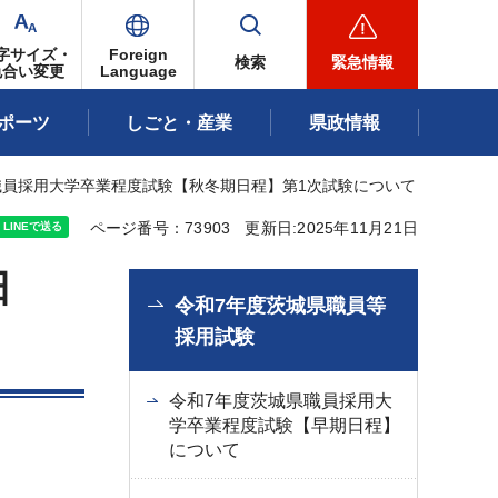
字サイズ・
Foreign
検索
緊急情報
色合い変更
Language
ポーツ
しごと・産業
県政情報
職員採用大学卒業程度試験【秋冬期日程】第1次試験について
ページ番号：73903
更新日:2025年11月21日
日
令和7年度茨城県職員等
採用試験
令和7年度茨城県職員採用大
学卒業程度試験【早期日程】
について