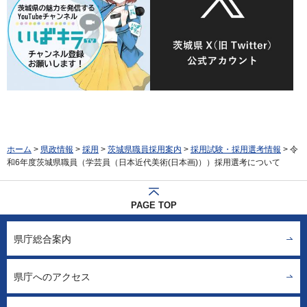
ホーム
>
県政情報
>
採用
>
茨城県職員採用案内
>
採用試験・採用選考情報
> 令
和6年度茨城県職員（学芸員（日本近代美術(日本画)））採用選考について
PAGE TOP
県庁総合案内
県庁へのアクセス