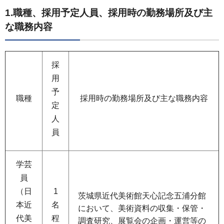
1.職種、採用予定人員、採用時の勤務場所及び主
な職務内容
採
用
予
職種
採用時の勤務場所及び主な職務内容
定
人
員
学芸
員
（日
1
茨城県近代美術館天心記念五浦分館
本近
名
において、美術資料の収集・保管・
代美
程
調査研究、展覧会の企画・運営等の