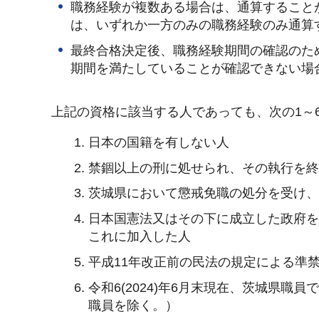
職務経験が複数ある場合は、通算すること
は、いずれか一方のみの職務経験のみ通算
最終合格決定後、職務経験期間の確認のた
期間を満たしていることが確認できない場
上記の資格に該当する人であっても、次の1～
日本の国籍を有しない人
禁錮以上の刑に処せられ、その執行を
茨城県において懲戒免職の処分を受け、
日本国憲法又はその下に成立した政府
これに加入した人
平成11年改正前の民法の規定による準
令和6(2024)年6月末現在、茨城県
職員を除く。）