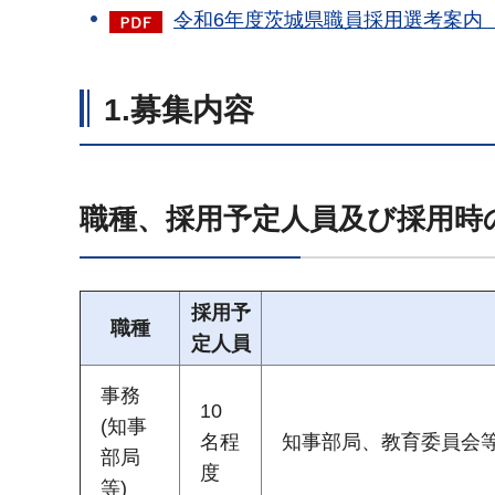
令和6年度茨城県職員採用選考案内【
1.募集内容
職種、採用予定人員及び採用時
採用予
職種
定人員
事務
10
(知事
名程
知事部局、教育委員会
部局
度
等)