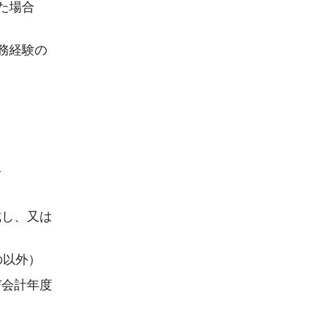
た場合
務経験の
人
成し、又は
の以外）
び会計年度