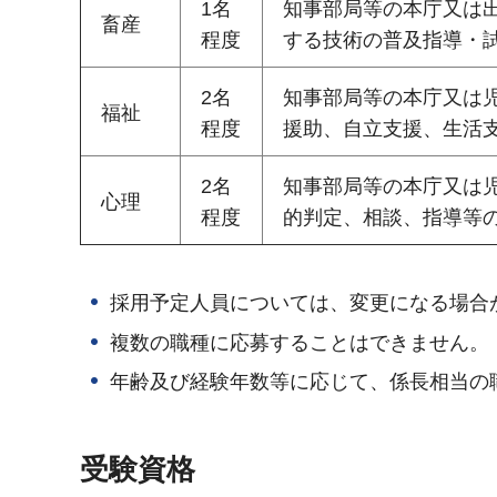
1名
知事部局等の本庁又は
畜産
程度
する技術の普及指導・
2名
知事部局等の本庁又は
福祉
程度
援助、自立支援、生活
2名
知事部局等の本庁又は
心理
程度
的判定、相談、指導等
採用予定人員については、変更になる場合
複数の職種に応募することはできません。
年齢及び経験年数等に応じて、係長相当の
受験資格