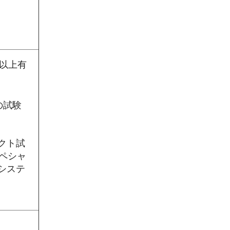
年以上有
の試験
クト試
ペシャ
システ