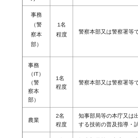
事務
（警
1名
警察本部又は警察署等
察本
程度
部）
事務
（IT）
1名
（警
警察本部又は警察署等で
程度
察本
部）
2名
知事部局等の本庁又は
農業
程度
する技術の普及指導・