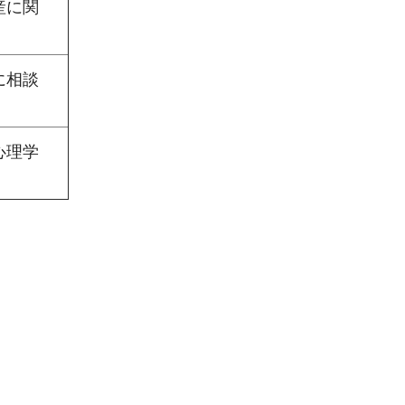
産に関
に相談
心理学