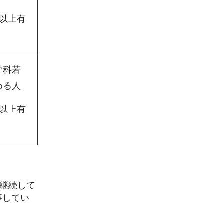
年以上有
学科若
める人
年以上有
上継続して
事してい