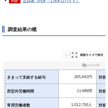
正誤表（PDF：178キロバイト）
調査結果の概
画面サイズで表示
265,442円
きまって支給する給与
対前
11.6時間
所定外労働時間
対前
1,012,750人
常用労働者数
対前