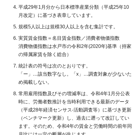
平成29年1月分から日本標準産業分類（平成25年10
月改定）に基づき表章しています。
規模5人以上は規模30人以上を含む集計です。
実質賃金指数＝名目賃金指数／消費者物価指数
消費物価指数は水戸市の令和2年(2020年)基準（持家
の帰属家賃を除く総合）
統計表の符号は次のとおりです。
「ー」…該当数字なし。「x」…調査対象が少ないた
め掲載しない。
常用雇用指数及びその増減率は、令和4年1月分公表
時に、労働者数推計を当時利用できる最新のデータ
（平成28年経済センサス-活動調査等）に基づき更新
（ベンチマーク更新）し、過去に遡って改訂してい
ます。そのため、令和4年の賃金と労働時間の前年同
月比には一定の断層が生じます。