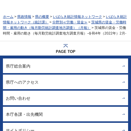
ホーム
>
県政情報
>
県の概要
>
いばらき統計情報ネットワーク
>
いばらき統計
情報ネットワーク（統計課）
>
分野別≪労働・賃金≫
>
茨城県の賃金・労働時
間・雇用の動き（毎月勤労統計調査地方調査）（月報）
> 茨城県の賃金・労働
時間・雇用の動き（毎月勤労統計調査地方調査月報）-令和4年（2022年）2月-
PAGE TOP
県庁総合案内
県庁へのアクセス
お問い合わせ
本庁各課・出先機関
サイトポリシー