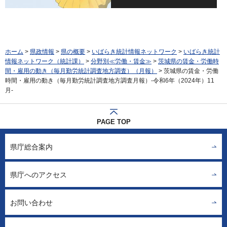
ホーム
>
県政情報
>
県の概要
>
いばらき統計情報ネットワーク
>
いばらき統計
情報ネットワーク（統計課）
>
分野別≪労働・賃金≫
>
茨城県の賃金・労働時
間・雇用の動き（毎月勤労統計調査地方調査）（月報）
> 茨城県の賃金・労働
時間・雇用の動き（毎月勤労統計調査地方調査月報）-令和6年（2024年）11
月-
PAGE TOP
県庁総合案内
県庁へのアクセス
お問い合わせ