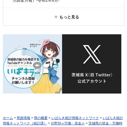
方調査月報）-令和2年8月-
もっと見る
ホーム
>
県政情報
>
県の概要
>
いばらき統計情報ネットワーク
>
いばらき統計
情報ネットワーク（統計課）
>
分野別≪労働・賃金≫
>
茨城県の賃金・労働時