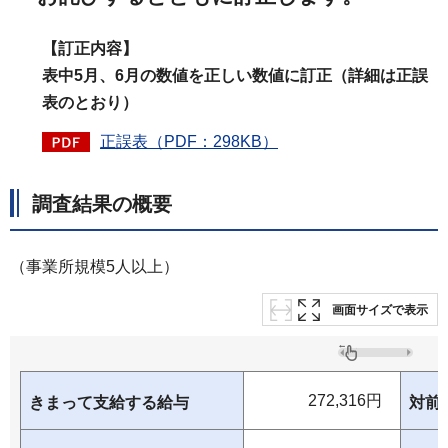
【訂正内容】
表中5月、6月の数値を正しい数値に訂正（詳細は正誤
表のとおり）
正誤表（PDF：298KB）
調査結果の概要
（事業所規模5人以上）
画面サイズで表示
272,316円
きまって支給する給与
対前