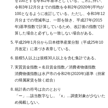
を100とする令和2年基準としている。これに伴い、
令和3年12月分までの指数を令和2年(2020年)平均が
100となるように改訂している。ただし、令和3年12
月分までの増減率は、一部を除き、平成27年(2015
年)基準指数で計算しているため、改訂後の指数で計
算した場合と必ずしも一致しない場合がある。
平成29年1月分から日本標準産業分類（平成25年10
月改定）に基づき表章している。
規模5人以上は規模30人以上を含む集計である。
実質賃金指数＝名目賃金指数／消費者物価指数
消費物価指数は水戸市の令和2年(2020年)基準（持家
の帰属家賃を除く総合）
統計表の符号は次のとおり
「ー」…該当数字なし。「x」…調査対象が少ないた
め掲載しない。