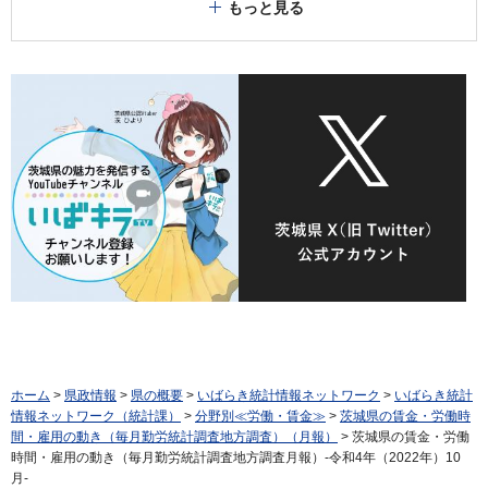
もっと見る
ホーム
>
県政情報
>
県の概要
>
いばらき統計情報ネットワーク
>
いばらき統計
情報ネットワーク（統計課）
>
分野別≪労働・賃金≫
>
茨城県の賃金・労働時
間・雇用の動き（毎月勤労統計調査地方調査）（月報）
> 茨城県の賃金・労働
時間・雇用の動き（毎月勤労統計調査地方調査月報）-令和4年（2022年）10
月-