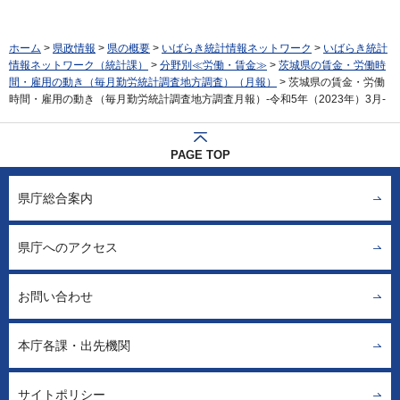
ホーム
>
県政情報
>
県の概要
>
いばらき統計情報ネットワーク
>
いばらき統計
情報ネットワーク（統計課）
>
分野別≪労働・賃金≫
>
茨城県の賃金・労働時
間・雇用の動き（毎月勤労統計調査地方調査）（月報）
> 茨城県の賃金・労働
時間・雇用の動き（毎月勤労統計調査地方調査月報）-令和5年（2023年）3月-
PAGE TOP
県庁総合案内
県庁へのアクセス
お問い合わせ
本庁各課・出先機関
サイトポリシー