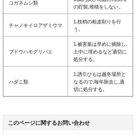
コガネムシ類
の貯留,堆積をしない。
1.枝梢の粗皮削りを行
チャノキイロアザミウマ
う。
1.被害葉は早めに摘除し,
ブドウハモグリバエ
土中に埋めるなど適切に
処分する。
1.誘引ひもは越冬場所と
ハダニ類
なるので,毎年除去し,適
切に処分する。
このページに関するお問い合わせ