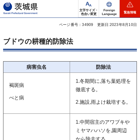
茨城県
文字サイズ・
Foreign
緊急情報
色合い変更
Language
ページ番号：34909
更新日:2023年8月10日
ブドウの耕種的防除法
病害虫名
防除法
1.冬期間に,落ち葉処理を
褐斑病
徹底する。
べと病
2.施設,雨よけ栽培する。
1.中間宿主のアワブキや
ミヤマハハソを,園周辺
から除去する。