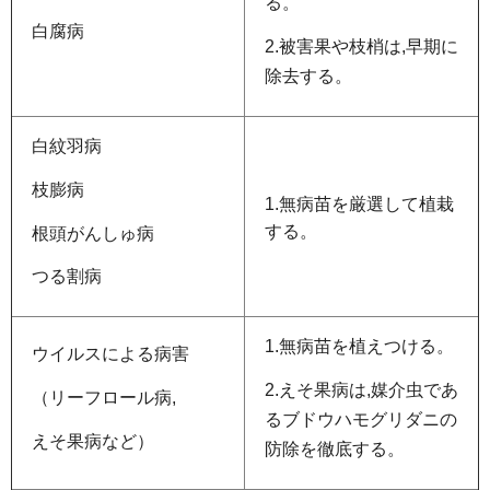
る。
白腐病
2.被害果や枝梢は,早期に
除去する。
白紋羽病
枝膨病
1.無病苗を厳選して植栽
する。
根頭がんしゅ病
つる割病
1.無病苗を植えつける。
ウイルスによる病害
2.えそ果病は,媒介虫であ
（リーフロール病,
るブドウハモグリダニの
えそ果病など）
防除を徹底する。