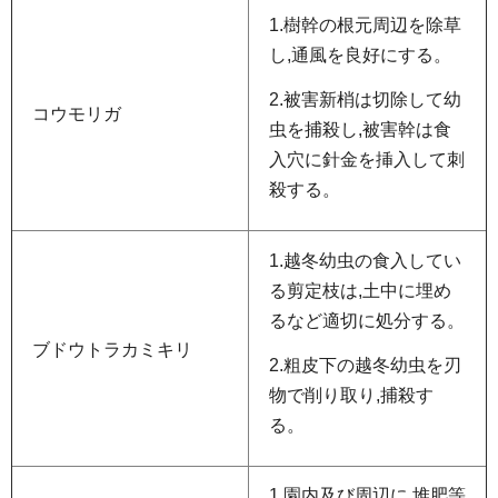
1.樹幹の根元周辺を除草
し,通風を良好にする。
2.被害新梢は切除して幼
コウモリガ
虫を捕殺し,被害幹は食
入穴に針金を挿入して刺
殺する。
1.越冬幼虫の食入してい
る剪定枝は,土中に埋め
るなど適切に処分する。
ブドウトラカミキリ
2.粗皮下の越冬幼虫を刃
物で削り取り,捕殺す
る。
1.園内及び周辺に,堆肥等