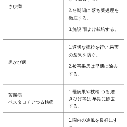
さび病
2.冬期間に,落ち葉処理を
徹底する。
3.施設,雨よけ栽培する。
1.適切な摘粒を行い,果実
の裂果を防ぐ。
黒かび病
2.被害果房は早期に除去
する。
1.罹病果や枝梢,つる,巻
苦腐病
きひげ等は,早期に除去
ペスタロチアつる枯病
する。
1.園内の通風を良好にす