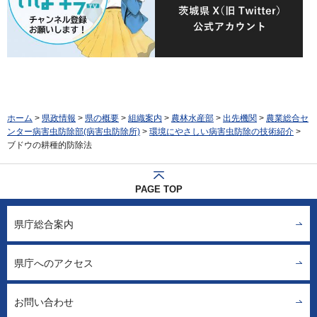
ホーム
>
県政情報
>
県の概要
>
組織案内
>
農林水産部
>
出先機関
>
農業総合セ
ンター病害虫防除部(病害虫防除所)
>
環境にやさしい病害虫防除の技術紹介
>
ブドウの耕種的防除法
PAGE TOP
県庁総合案内
県庁へのアクセス
お問い合わせ