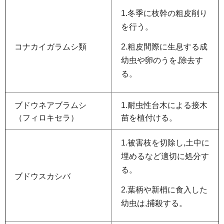
1.冬季に枝幹の粗皮削り
を行う。
2.粗皮間際に生息する成
コナカイガラムシ類
幼虫や卵のうを,除去す
る。
ブドウネアブラムシ
1.耐虫性台木による接木
（フィロキセラ）
苗を植付ける。
1.被害枝を切除し,土中に
埋めるなど適切に処分す
る。
ブドウスカシバ
2.葉柄や新梢に食入した
幼虫は,捕殺する。