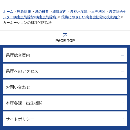
ホーム
>
県政情報
>
県の概要
>
組織案内
>
農林水産部
>
出先機関
>
農業総合セ
ンター病害虫防除部(病害虫防除所)
>
環境にやさしい病害虫防除の技術紹介
>
カーネーションの耕種的防除法
PAGE TOP
県庁総合案内
県庁へのアクセス
お問い合わせ
本庁各課・出先機関
サイトポリシー