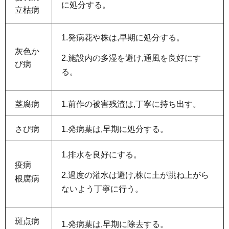
に処分する。
立枯病
1.発病花や株は,早期に処分する。
灰色か
2.施設内の多湿を避け,通風を良好にす
び病
る。
茎腐病
1.前作の被害残渣は,丁寧に持ち出す。
さび病
1.発病葉は,早期に処分する。
1.排水を良好にする。
疫病
2.過度の灌水は避け,株に土が跳ね上がら
根腐病
ないよう丁寧に行う。
斑点病
1.発病葉は,早期に除去する。