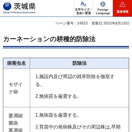
茨城県
文字サイズ・
Foreign
緊急情報
色合い変更
Language
ページ番号：34915
更新日:2023年8月10日
カーネーションの耕種的防除法
病害虫名
防除法
1.施設内及び周辺の雑草防除を徹底す
モザイ
る。
ク病
2.無病苗を厳選する。
1.無病苗を厳選する。
萎凋細
菌病
2.育苗中の発病株及びその周辺株は,早期
萎凋病