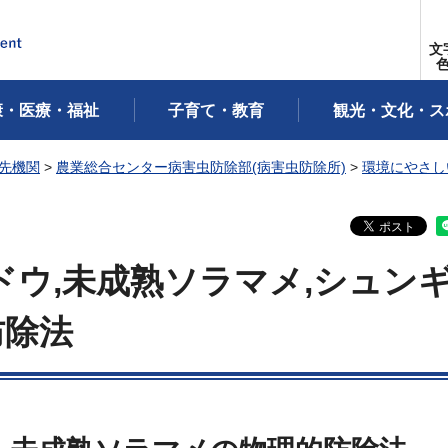
文
康・医療・福祉
子育て・教育
観光・文化・ス
先機関
>
農業総合センター病害虫防除部(病害虫防除所)
>
環境にやさし
ウ,未成熟ソラマメ,シュンギ
防除法