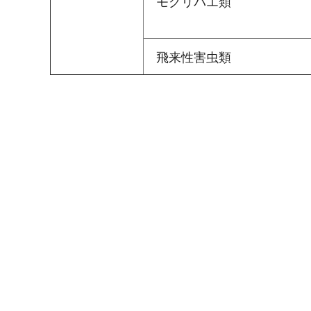
モグリバエ類
飛来性害虫類