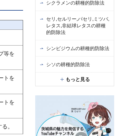
シクラメンの耕種的防除法
セリ,セルリー,パセリ,ミツバ,
レタス,非結球レタスの耕種
的防除法
。
シンビジウムの耕種的防除法
ープ等を
シソの耕種的防除法
シートを
もっと見る
シートを
する。