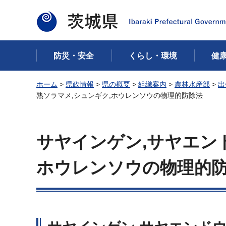
茨城県
防災・安全
くらし・環境
健
ホーム
>
県政情報
>
県の概要
>
組織案内
>
農林水産部
>
出
熟ソラマメ,シュンギク,ホウレンソウの物理的防除法
サヤインゲン,サヤエンド
ホウレンソウの物理的