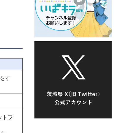
毒をす
ットフ