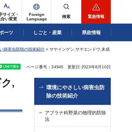
字サイズ・
Foreign
検索
緊急情報
色合い変更
Language
ポーツ
しごと・産業
県政情報
い病害虫防除の技術紹介
> サヤインゲン,サヤエンドウ,未成
ページ番号：34945
更新日:2023年8月10日
ク,
環境にやさしい病害虫防
除の技術紹介
アブラナ科野菜の物理的防除
法