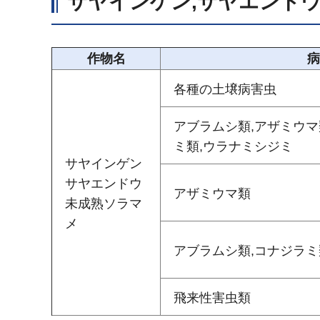
サヤインゲン,サヤエンドウ
作物名
病
各種の土壌病害虫
アブラムシ類,アザミウマ
ミ類,ウラナミシジミ
サヤインゲン
サヤエンドウ
アザミウマ類
未成熟ソラマ
メ
アブラムシ類,コナジラミ
飛来性害虫類