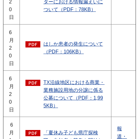
2
ターにおける情報漏えいに
0
ついて（PDF：78KB）
日
6
月
はしか患者の発生について
2
（PDF：106KB）
0
日
6
TX沿線地区における商業・
月
業務施設用地の分譲に係る
2
公募について（PDF：1,99
0
5KB）
日
6
報
月
「夏休み子ども県庁探検
道・