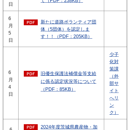
て（PDF：238KB）
日
6
新たに道路ボランティア団
月
体（5団体）を認定しま
5
す！！（PDF：205KB）
日
少子
化対
策課
6
旧優生保護法補償金等支給
（外
月
に係る認定状況等について
部サ
4
（PDF：85KB）
イト
日
へリ
ン
ク）
2024年度茨城県農産物・加
6