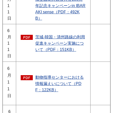
1
年記念キャンペーンin IBAR
1
AKI sense（PDF：492K
日
B）
6
月
茨城-韓国・清州路線の利用
1
促進キャンペーン実施につ
1
いて（PDF：151KB）
日
6
月
動物指導センターにおける
1
情報漏えいについて（PD
1
F：122KB）
日
6