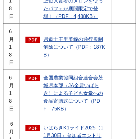
1
上位入賞者のメロンを使っ
8
たパフェが期間限定で登
日
場！（PDF：4,488KB）
6
月
県道十王里美線の通行規制
1
解除について（PDF：187K
8
B）
日
6
全国農業協同組合連合会茨
月
城県本部（JA全農いばら
1
き）による子ども食堂への
8
食品寄贈式について（PD
日
F：75KB）
6
いばらきK1ライド2025（1
月
1月30日）参加者エントリ