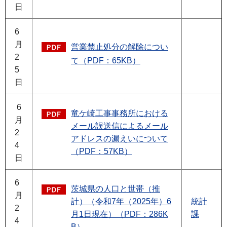
日
6
月
営業禁止処分の解除につい
2
て（PDF：65KB）
5
日
6
竜ケ崎工事事務所における
月
メール誤送信によるメール
2
アドレスの漏えいについて
4
（PDF：57KB）
日
6
茨城県の人口と世帯（推
月
計）（令和7年（2025年）6
統計
2
月1日現在）（PDF：286K
課
4
B）