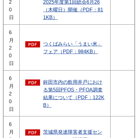
2
2025年度第1回総会6月26
0
（木曜日）開催（PDF：81
日
1KB）
6
月
つくばみらい「うまい米」
2
フェア（PDF：984KB）
0
日
6
鉾田市内の飲用井戸におけ
月
る第5回PFOS・PFOA調査
2
結果について（PDF：122K
0
B）
日
6
月
茨城県発達障害者支援セン