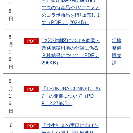
～』銀座IBARAKIsenseで
1
牛久の特産品やTVアニメと
6
のコラボ商品をPR販売しま
日
す（PDF：1,202KB）
6
TX沿線地区における商業・
宅地
月
業務施設用地の分譲に係る
整備
1
入札結果について（PDF：
販売
6
296KB）
課
日
6
月
「TSUKUBA CONNECT #7
1
7」の開催について（PD
6
F：2,279KB）
日
6
「共生社会の実現に向けた
月
適正な外国人雇用推進月