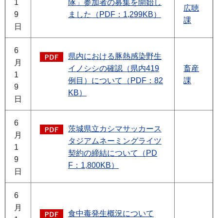
1
隊」参加者の募集を開始し
広聴
9
ました（PDF：1,299KB）
課
日
6
県内における豚熱感染野生
月
イノシシの確認（県内419
畜産
1
例目）について（PDF：82
課
9
KB）
日
6
茨城県立カシマサッカース
月
タジアムネーミングライツ
1
契約の締結について（PD
9
F：1,800KB）
日
6
月
食中毒発生概況について