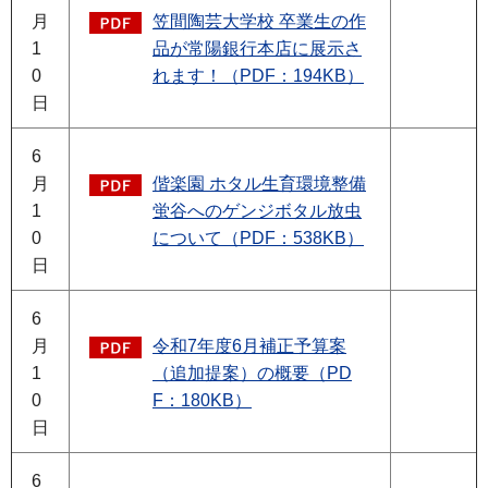
月
笠間陶芸大学校 卒業生の作
1
品が常陽銀行本店に展示さ
0
れます！（PDF：194KB）
日
6
月
偕楽園 ホタル生育環境整備
1
蛍谷へのゲンジボタル放虫
0
について（PDF：538KB）
日
6
月
令和7年度6月補正予算案
1
（追加提案）の概要（PD
0
F：180KB）
日
6