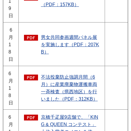
1
（PDF：157KB）
9
日
6
月
男女共同参画週間パネル展
1
を実施します（PDF：207K
8
B）
日
6
不法投棄防止強調月間（6
月
月）に産業廃棄物運搬車両
1
一斉検査（県西地区）を行
8
いました（PDF：312KB）
日
6
京橋千疋屋9店舗で、「KIN
月
G & QUEEN コンテスト」