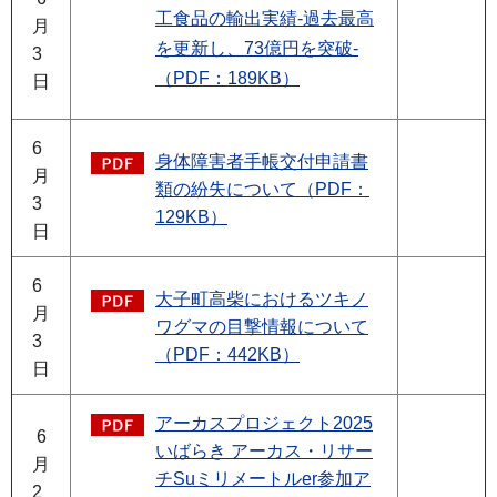
工食品の輸出実績-過去最高
月
を更新し、73億円を突破-
3
（PDF：189KB）
日
6
身体障害者手帳交付申請書
月
類の紛失について（PDF：
3
129KB）
日
6
大子町高柴におけるツキノ
月
ワグマの目撃情報について
3
（PDF：442KB）
日
アーカスプロジェクト2025
6
いばらき アーカス・リサー
月
チSuミリメートルer参加ア
2