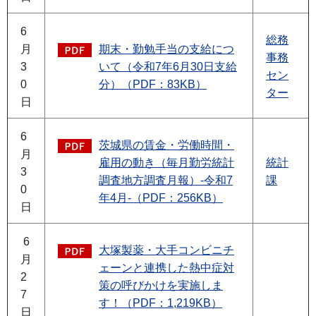
6
総務
月
期末・勤勉手当の支給につ
事務
3
いて（令和7年6月30日支給
セン
0
分）（PDF：83KB）
ター
日
6
茨城県の賃金・労働時間・
月
雇用の動き（毎月勤労統計
統計
3
調査地方調査月報）-令和7
課
0
年4月-（PDF：256KB）
日
6
大塚製薬・大手コンビニチ
月
ェーンと連携した熱中症対
2
策の呼びかけを実施しま
7
す！（PDF：1,219KB）
日