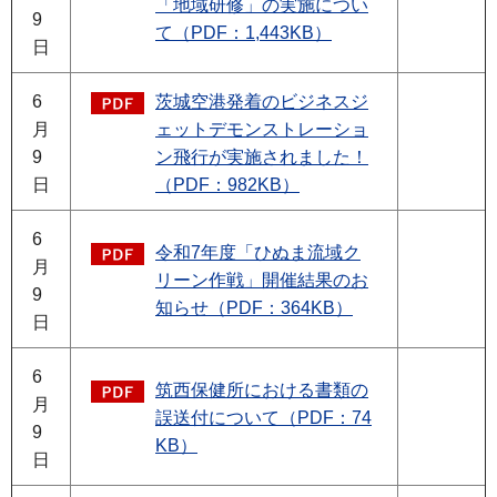
「地域研修」の実施につい
9
て（PDF：1,443KB）
日
6
茨城空港発着のビジネスジ
月
ェットデモンストレーショ
9
ン飛行が実施されました！
日
（PDF：982KB）
6
令和7年度「ひぬま流域ク
月
リーン作戦」開催結果のお
9
知らせ（PDF：364KB）
日
6
筑西保健所における書類の
月
誤送付について（PDF：74
9
KB）
日