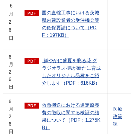
6
国の直轄工事における茨城
月
県内建設業者の受注機会等
2
の確保要請について（PD
6
F：197KB）
日
6
-鮮やかに盛夏を彩る花 グ
月
ラジオラス-県が新たに育成
2
したオリジナル品種をご紹
6
介します（PDF：616KB）
日
6
救急搬送における選定療養
月
医療
費の徴収に関する検証の結
2
政策
果について（PDF：1,275K
6
課
B）
日