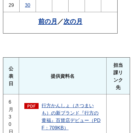
29
30
前の月
／
次の月
担当
公
課リ
表
提供資料名
ンク
日
先
6
行方かんしょ（さつまい
月
も）の新ブランド『行方の
3
黄福』百貨店デビュー（PD
0
F：709KB）
日