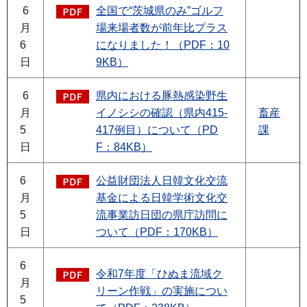
6
全国で“茨城県のみ”ゴルフ
月
場来場者数が前年比プラス
6
になりました！（PDF：10
日
9KB）
6
県内における豚熱感染野生
月
イノシシの確認（県内415-
畜産
5
417例目）について（PD
課
日
F：84KB）
6
公益財団法人日韓文化交流
月
基金による日韓学術文化交
5
流事業訪日団の県庁訪問に
日
ついて（PDF：170KB）
6
令和7年度「ひぬま流域ク
月
リーン作戦」の実施につい
5