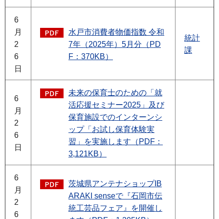
6
月
水戸市消費者物価指数 令和
統計
2
7年（2025年）5月分（PD
課
6
F：370KB）
日
未来の保育士のための「就
6
活応援セミナー2025」及び
月
保育施設でのインターンシ
2
ップ「お試し保育体験実
6
習」を実施します（PDF：
日
3,121KB）
6
茨城県アンテナショップIB
月
ARAKI senseで『石岡市伝
2
統工芸品フェア』を開催し
6