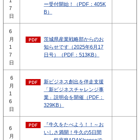
1
ー受付開始！（PDF：405K
7
B）
日
6
月
茨城県産業戦略部からのお
1
知らせです（2025年6月17
7
日号）（PDF：513KB）
日
6
新ビジネス創出を伴走支援
月
「新ビジネスチャレンジ事
1
業」説明会を開催（PDF：
6
329KB）
日
『牛久をたべよう！！～お
6
いしさ満開！牛久の5日間
月