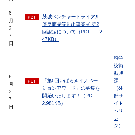
6
茨城ベンチャートライアル
月
優良商品等創出事業者 第2
2
回認定について（PDF：1,2
7
47KB）
日
科学
技術
振興
6
「第6回いばらきイノベー
課
月
ションアワード」の募集を
（外
2
開始いたします！（PDF：
部サ
7
2,981KB）
イト
日
へリ
ン
ク）