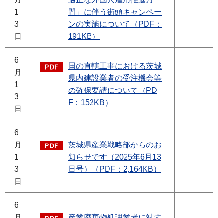
1
間」に伴う街頭キャンペー
3
ンの実施について（PDF：
日
191KB）
6
国の直轄工事における茨城
月
県内建設業者の受注機会等
1
の確保要請について（PD
3
F：152KB）
日
6
月
茨城県産業戦略部からのお
1
知らせです（2025年6月13
3
日号）（PDF：2,164KB）
日
6
月
産業廃棄物処理業者に対す