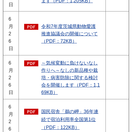
ます（PDF：1,205KB）
日
6
月
令和7年度茨城県動物愛護
2
推進協議会の開催について
6
（PDF：72KB）
日
6
～気候変動に負けないなし
月
作りへ～なしの新品種や栽
2
培・病害防除に関する検討
6
会を開催します（PDF：1,1
日
69KB）
6
国民宿舎「鵜の岬」36年連
月
続で宿泊利用率全国第1位
2
（PDF：122KB）
6