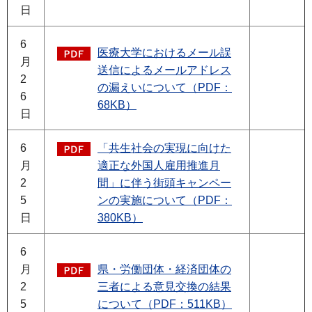
日
6
医療大学におけるメール誤
月
送信によるメールアドレス
2
の漏えいについて（PDF：
6
68KB）
日
6
「共生社会の実現に向けた
月
適正な外国人雇用推進月
2
間」に伴う街頭キャンペー
5
ンの実施について（PDF：
日
380KB）
6
月
県・労働団体・経済団体の
2
三者による意見交換の結果
5
について（PDF：511KB）