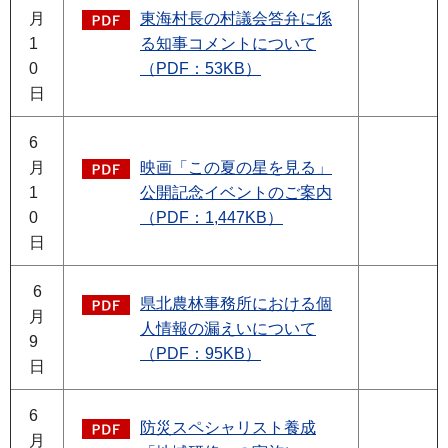
月
東海村長の村議会答弁に係
1
る知事コメントについて
0
（PDF：53KB）
日
6
月
映画「この夏の星を見る」
1
公開記念イベントのご案内
0
（PDF：1,447KB）
日
6
県北農林事務所における個
月
人情報の漏えいについて
9
（PDF：95KB）
日
6
防災スペシャリスト養成
月