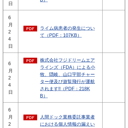
日
6
月
ライム病患者の発生につい
2
て（PDF：107KB）
4
日
株式会社フジドリームエア
6
ラインズ（FDA）による小
月
牧、隠岐、山口宇部チャー
2
ター便及び遊覧飛行が運航
4
されます!!（PDF：218K
日
B）
6
月
人間ドック業務委託事業者
2
における個人情報の漏えい