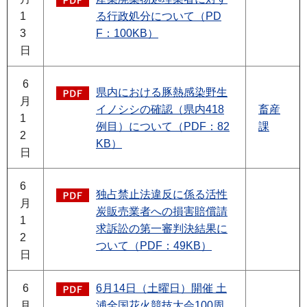
1
る行政処分について（PD
3
F：100KB）
日
6
県内における豚熱感染野生
月
イノシシの確認（県内418
畜産
1
例目）について（PDF：82
課
2
KB）
日
6
独占禁止法違反に係る活性
月
炭販売業者への損害賠償請
1
求訴訟の第一審判決結果に
2
ついて（PDF：49KB）
日
6
6月14日（土曜日）開催 土
月
浦全国花火競技大会100周