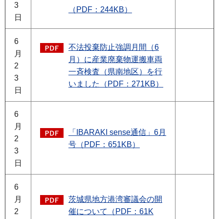
3
（PDF：244KB）
日
6
不法投棄防止強調月間（6
月
月）に産業廃棄物運搬車両
2
一斉検査（県南地区）を行
3
いました（PDF：271KB）
日
6
月
「IBARAKI sense通信」6月
2
号（PDF：651KB）
3
日
6
月
茨城県地方港湾審議会の開
2
催について（PDF：61K