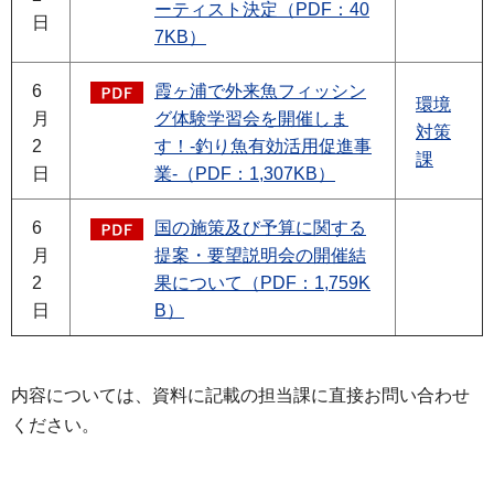
ーティスト決定（PDF：40
日
7KB）
6
霞ヶ浦で外来魚フィッシン
環境
月
グ体験学習会を開催しま
対策
2
す！-釣り魚有効活用促進事
課
日
業-（PDF：1,307KB）
6
国の施策及び予算に関する
月
提案・要望説明会の開催結
2
果について（PDF：1,759K
日
B）
内容については、資料に記載の担当課に直接お問い合わせ
ください。