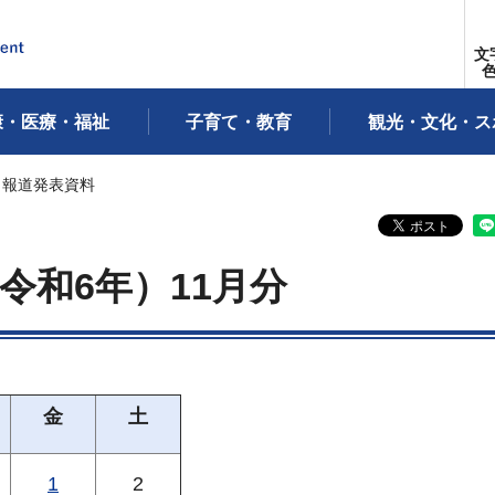
文
康・医療・福祉
子育て・教育
観光・文化・ス
1月報道発表資料
令和6年）11月分
金
土
1
2