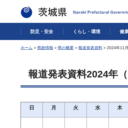
茨城県
防災・安全
くらし・環境
健
ホーム
>
県政情報
>
県の概要
>
報道発表資料
> 2024年1
報道発表資料2024年（
日
月
火
水
木