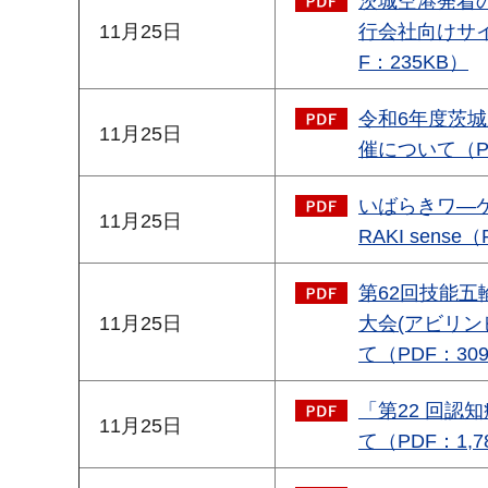
茨城空港発着
11月25日
行会社向けサ
F：235KB）
令和6年度茨
11月25日
催について（PD
いばらきワ―ケ
11月25日
RAKI sense
第62回技能五
11月25日
大会(アビリ
て（PDF：30
「第22 回認
11月25日
て（PDF：1,7