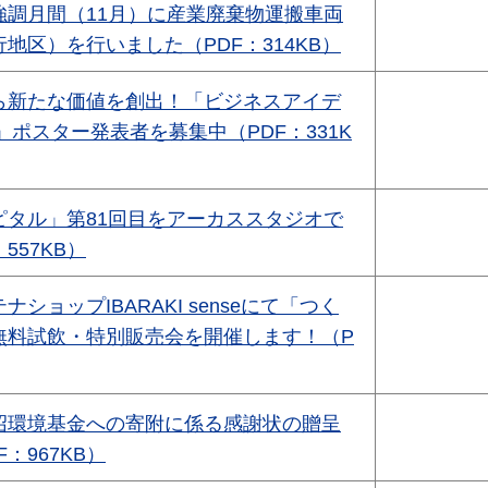
強調月間（11月）に産業廃棄物運搬車両
地区）を行いました（PDF：314KB）
ら新たな価値を創出！「ビジネスアイデ
5」ポスター発表者を募集中（PDF：331K
ピタル」第81回目をアーカススタジオで
557KB）
ショップIBARAKI senseにて「つく
無料試飲・特別販売会を開催します！（P
沼環境基金への寄附に係る感謝状の贈呈
：967KB）