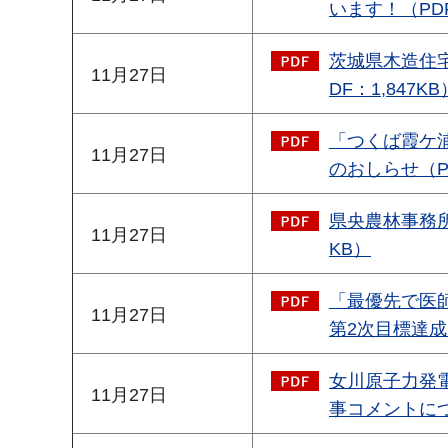
います！（PDF
茨城県木造住
11月27日
DF：1,847KB
「つくば霞ケ
11月27日
のおしらせ（PD
県央農林事務所
11月27日
KB）
「最優先で医
11月27日
第2次目標達成
女川原子力発
11月27日
事コメントにつ