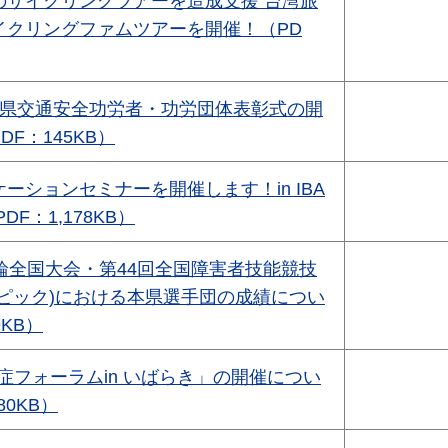
のサイクリングツアーを造成支援 台湾旅
イクリングファムツアーを開催！（PD
城県交通安全功労者・功労団体表彰式の開
F：145KB）
ーションセミナーを開催します！in IBA
（PDF：1,178KB）
輪全国大会・第44回全国障害者技能競技
ンピック)における本県選手団の成績につい
9KB）
知症フォーラムin いばらき」の開催につい
80KB）