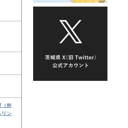
課（外
へリン