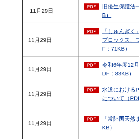
旧優生保護法一
11月29日
B）
「しゅんぎく
11月29日
プロックス、
F：71KB）
令和6年度12
11月29日
DF：83KB）
水道におけるP
11月29日
について（PDF
「常陸国天然ま
11月29日
KB）