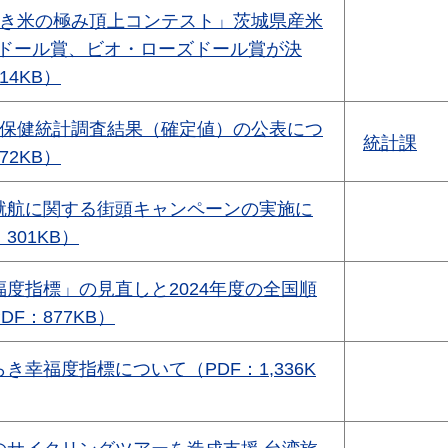
らき米の極み頂上コンテスト」茨城県産米
ーズドール賞、ビオ・ローズドール賞が決
14KB）
校保健統計調査結果（確定値）の公表につ
統計課
72KB）
就航に関する街頭キャンペーンの実施に
301KB）
度指標」の見直しと2024年度の全国順
F：877KB）
き幸福度指標について（PDF：1,336K