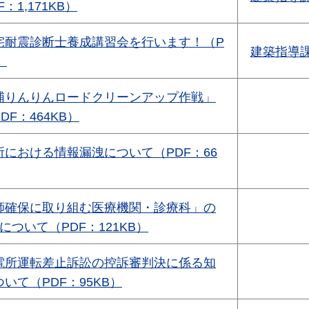
：1,171KB）
宅耐震診断士養成講習会を行います！（P
建築指導
）
浦りんりんロードクリーンアップ作戦」
F：464KB）
における情報漏洩について（PDF：66
師確保に取り組む医療機関・診療科」の
について（PDF：121KB）
電所運転差止訴訟の控訴審判決に係る知
いて（PDF：95KB）