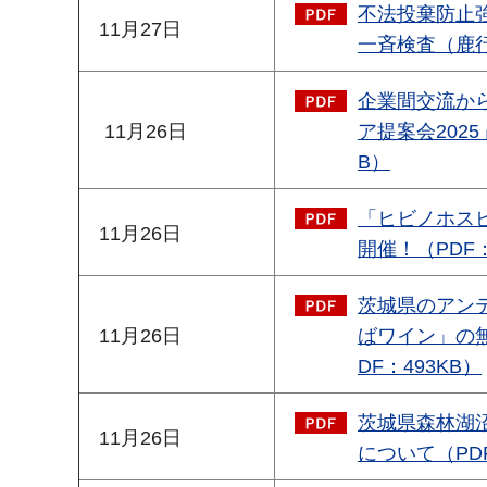
不法投棄防止
11月27日
一斉検査（鹿行
企業間交流か
11月26日
ア提案会202
B）
「ヒビノホス
11月26日
開催！（PDF：
茨城県のアンテナ
11月26日
ばワイン」の
DF：493KB）
茨城県森林湖
11月26日
について（PDF