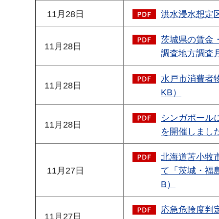
11月28日
洪水浸水想定区
茨城県の賃金
11月28日
調査地方調査月報
水戸市消費者物
11月28日
KB）
シンガポール
11月28日
を開催しました
北海道苫小牧
11月27日
て「茨城・福島P
B）
応急危険度判
11月27日