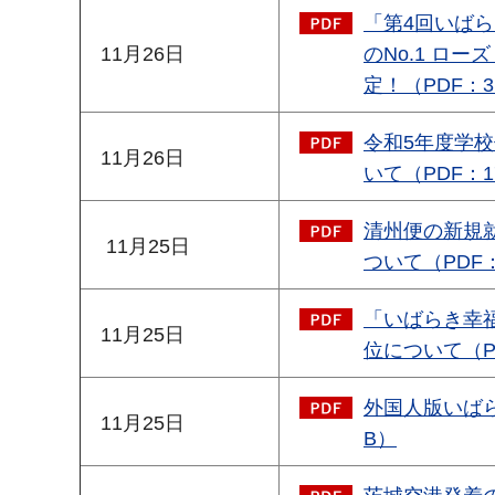
「第4回いば
11月26日
のNo.1 ロ
定！（PDF：3
令和5年度学
11月26日
いて（PDF：1
清州便の新規
11月25日
ついて（PDF：
「いばらき幸福
11月25日
位について（PD
外国人版いばら
11月25日
B）