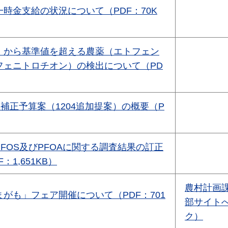
時金支給の状況について（PDF：70K
」から基準値を超える農薬（エトフェン
フェニトロチオン）の検出について（PD
月補正予算案（1204追加提案）の概要（P
FOS及びPFOAに関する調査結果の訂正
：1,651KB）
農村計画
がも」フェア開催について（PDF：701
部サイト
ク）