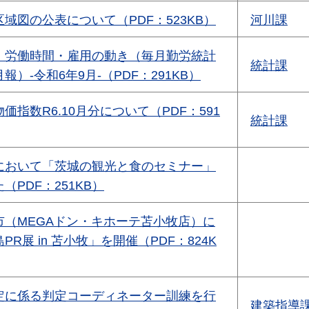
域図の公表について（PDF：523KB）
河川課
・労働時間・雇用の動き（毎月勤労統計
統計課
）-令和6年9月-（PDF：291KB）
価指数R6.10月分について（PDF：591
統計課
において「茨城の観光と食のセミナー」
（PDF：251KB）
市（MEGAドン・キホーテ苫小牧店）に
R展 in 苫小牧」を開催（PDF：824K
定に係る判定コーディネーター訓練を行
建築指導