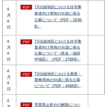
TX沿線地区における住宅事
4
業者向け用地の分譲に係る
月
公募について（PDF：263K
4
B）
日
4
TX沿線地区における住宅事
月
業者向け用地の分譲に係る
4
公募について（島名・福田
日
坪地区）（PDF：276KB）
4
TX沿線地区における商業・
月
業務用地の分譲に係る公募
4
について（PDF：448KB）
日
4
営業禁止処分の解除につい
月