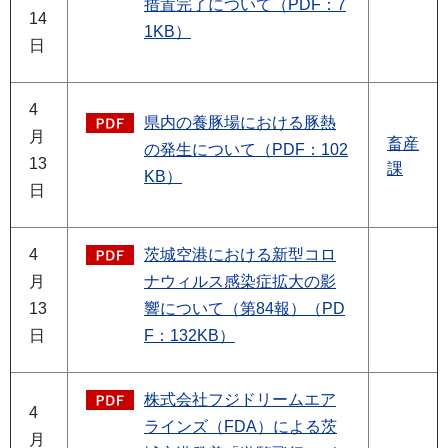
措置完了について（PDF：7
14
1KB）
日
4
県内の養豚場における豚熱
月
畜産
の発生について（PDF：102
13
課
KB）
日
4
茨城空港における新型コロ
月
ナウィルス感染症拡大の影
13
響について（第84報）（PD
日
F：132KB）
株式会社フジドリームエア
4
ラインズ（FDA）による茨
月