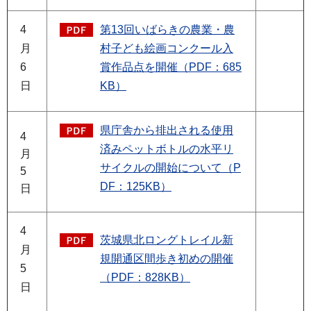
4
第13回いばらきの農業・農
月
村子ども絵画コンクール入
6
賞作品点を開催（PDF：685
日
KB）
県庁舎から排出される使用
4
済みペットボトルの水平リ
月
サイクルの開始について（P
5
DF：125KB）
日
4
茨城県北ロングトレイル新
月
規開通区間歩き初めの開催
5
（PDF：828KB）
日