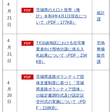
4
茨城県の人口と世帯（推
月
統計
計）令和4年4月1日現在につ
21
課
いて（PDF：177KB）
日
4
TX沿線地区における住宅事
宅地
月
業者向け用地分譲に係る入
整備
21
札結果について（PDF：234
販売
日
KB）
課
茨城県道路ボランティア団
4
体支援制度に基づく「茨城
月
県道路ボランティア団体」
20
の協定書調印式及び認定証
日
交付式の実施について（PD
F：218KB）