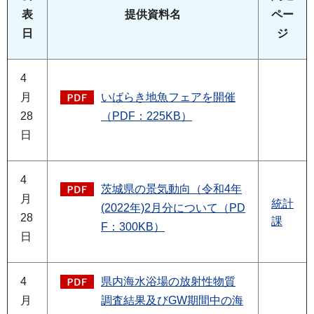
表
提供資料名
ペー
日
ジ
4
月
いばらき地魚フェアを開催
28
（PDF：225KB）
日
4
茨城県の景気動向（令和4年
月
統計
(2022年)2月分について（PD
28
課
F：300KB）
日
4
県内海水浴場の放射性物質
月
調査結果及びGW期間中の海