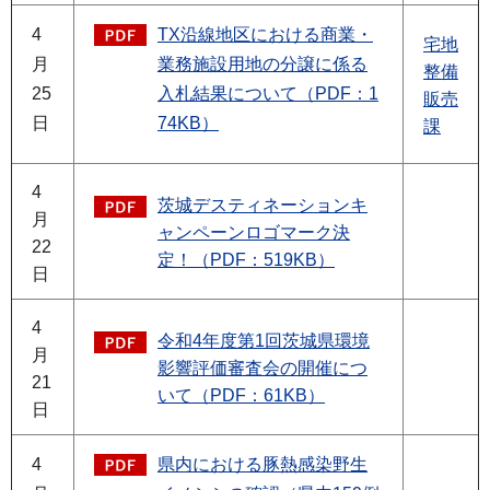
4
TX沿線地区における商業・
宅地
月
業務施設用地の分譲に係る
整備
25
入札結果について（PDF：1
販売
日
74KB）
課
4
茨城デスティネーションキ
月
ャンペーンロゴマーク決
22
定！（PDF：519KB）
日
4
令和4年度第1回茨城県環境
月
影響評価審査会の開催につ
21
いて（PDF：61KB）
日
4
県内における豚熱感染野生