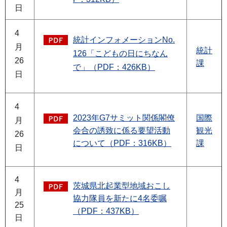
日
4
統計インフォメーションNo.
月
統計
126「こどもの日にちなん
26
課
で」（PDF：426KB）
日
4
2023年G7サミット関係閣僚
国際
月
会合の誘致に係る要望活動
観光
26
について（PDF：316KB）
課
日
4
茨城県北起業型地域おこし
月
協力隊員を新たに4名委嘱
25
（PDF：437KB）
日