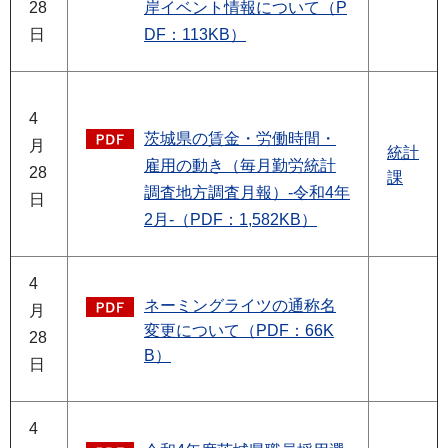
28
岸イベント情報について（P
日
DF：113KB）
4
茨城県の賃金・労働時間・
月
統計
雇用の動き（毎月勤労統計
28
課
調査地方調査月報）-令和4年
日
2月-（PDF：1,582KB）
4
ネーミングライツの通称名
月
変更について（PDF：66K
28
B）
日
4