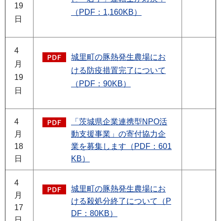
19
（PDF：1,160KB）
日
4
城里町の豚熱発生農場にお
月
ける防疫措置完了について
19
（PDF：90KB）
日
4
「茨城県企業連携型NPO活
月
動支援事業」の寄付協力企
18
業を募集します（PDF：601
日
KB）
4
城里町の豚熱発生農場にお
月
ける殺処分終了について（P
17
DF：80KB）
日