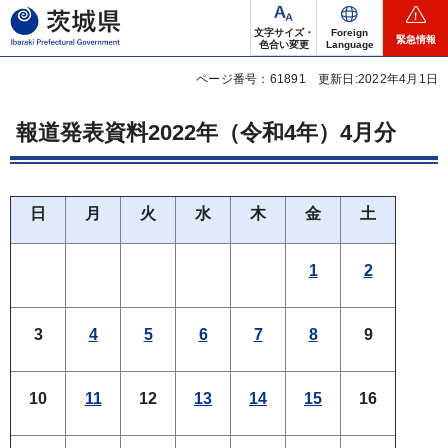
茨城県
文字サイズ・
Foreign
緊急情報
色合い変更
Language
ページ番号：61891
更新日:2022年4月1日
報道発表資料2022年（令和4年）4月分
日
月
火
水
木
金
土
1
2
3
4
5
6
7
8
9
10
11
12
13
14
15
16