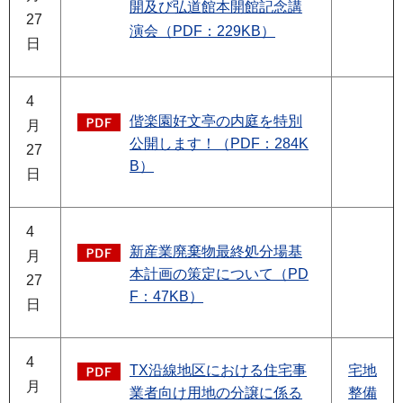
開及び弘道館本開館記念講
27
演会（PDF：229KB）
日
4
偕楽園好文亭の内庭を特別
月
公開します！（PDF：284K
27
B）
日
4
新産業廃棄物最終処分場基
月
本計画の策定について（PD
27
F：47KB）
日
4
TX沿線地区における住宅事
宅地
月
業者向け用地の分譲に係る
整備