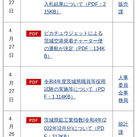
27
入札結果について（PDF：2
販売
日
15KB）
課
4
ピカチュウジェットによる
月
茨城空港発着チャーター便
27
の運航が決定（PDF：134K
日
B）
4
人事
令和4年度茨城県職員等採用
月
委員
試験の実施等について（PD
27
会事
F：1,114KB）
日
務局
4
茨城県鉱工業指数(令和4年(2
統計
月
022年)2月分)について（PD
課
26
F：312KB）