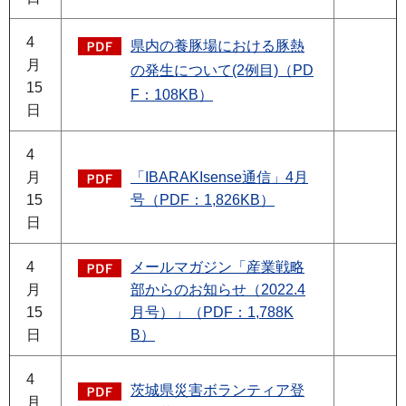
4
県内の養豚場における豚熱
月
の発生について(2例目)（PD
15
F：108KB）
日
4
月
「IBARAKIsense通信」4月
15
号（PDF：1,826KB）
日
4
メールマガジン「産業戦略
月
部からのお知らせ（2022.4
15
月号）」（PDF：1,788K
日
B）
4
茨城県災害ボランティア登
月