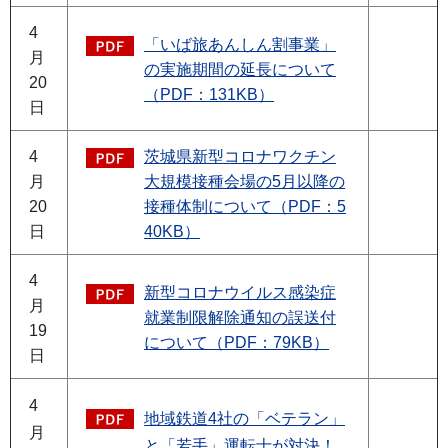
4
「いば旅あんしん割事業」
月
の実施期間の延長について
20
（PDF：131KB）
日
4
茨城県新型コロナワクチン
月
大規模接種会場の5月以降の
20
接種体制について（PDF：5
日
40KB）
4
新型コロナウイルス感染症
月
就業制限解除通知の誤送付
19
について（PDF：79KB）
日
4
地域鉄道4社の「ベテラン」
月
と「若手」運転士が対決！