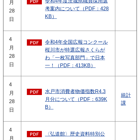
令和4年度茨城県職員採用選
月
考案内について（PDF：428
28
KB）
日
4
令和4年全国広報コンクール
月
桜川市が特選広報さくらが
28
わ「一枚写真部門」で日本
日
一！（PDF：413KB）
4
水戸市消費者物価指数R4.3
月
統計
月分について（PDF：639K
28
課
B）
日
4
〈弘道館〉歴史資料特別公
月