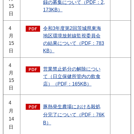
録の募集について（PDF：2,
15
173KB）
日
4
令和3年度第2回茨城県東海
月
地区環境放射線監視委員会
15
の結果について（PDF：783
日
KB）
4
営業禁止処分の解除につい
月
て（日立保健所管内の飲食
15
店）（PDF：165KB）
日
4
豚熱発生農場における殺処
月
分完了について（PDF：76K
14
B）
日