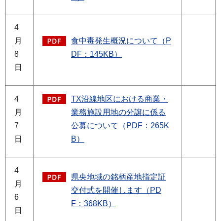
4
月
食中毒発生概況について（P
8
DF：145KB）
日
4
TX沿線地区における商業・
月
業務施設用地の分譲に係る
7
公募について（PDF：265K
日
B）
4
県央地域の銘柄産地指定証
月
交付式を開催します（PD
6
F：368KB）
日