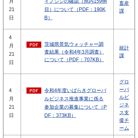
月
イノシシの確認（県内159例
畜産
21
目）について（PDF：190K
課
日
B）
4
茨城県景気ウォッチャー調
月
統計
査結果（令和4年3月調査）
21
課
について（PDF：707KB）
日
グロ
ーバ
4
令和4年度いばらきグローバ
ルビ
月
ルビジネス推進事業に係る
ジネ
21
参加企業の募集について（P
ス支
日
DF：373KB）
援チ
ーム