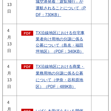
城空港発着「遊覧飛行」が
13
運航されることについて（P
日
DF：730KB）
4
TX沿線地区における住宅事
月
業者向け用地の分譲に係る
13
公募について（島名・福田
日
坪地区）（PDF：340KB）
4
TX沿線地区における商業・
月
業務用地の分譲に係る公募
13
について（伊奈・谷和原地
日
区）（PDF：489KB）
4
月
いばらき学ぼうさいを開催