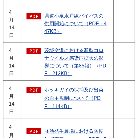
4
県道小泉水戸線バイパスの
月
供用開始について（PDF：4
14
47KB）
日
4
茨城空港における新型コロ
月
ナウイルス感染症拡大の影
14
響について（第85報）（PD
日
F：212KB）
4
ホッキガイの採捕及び出荷
月
の自主規制について（PD
14
F：114KB）
日
4
豚熱発生農場における防疫
月