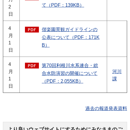
て（PDF：139KB）
2
日
4
偕楽園景観ガイドラインの
月
公表について（PDF：171K
1
B）
日
4
第70回利根川水系連合・総
月
河川
合水防演習の開催について
1
課
（PDF：2,055KB）
日
過去の報道発表資料
より良いウェブサイトにするためにみなさまのご