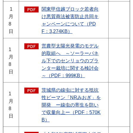
1
関東甲信越ブロック若者向
月
け悪質商法被害防止共同キ
8
ャンペーンについて（PD
日
F：3,274KB）
営農型太陽光発電のモデル
1
的取組へ ～ソーラーパネ
月
ル下でのセンリョウのプラ
8
ンター栽培に関する検討会
日
～（PDF：999KB）
茨城県の線虫に対する抵抗
1
性ピーマン「NRみおぎ」を
月
開発 ー線虫の寄生を防い
8
で収量向上ー（PDF：570K
日
B）