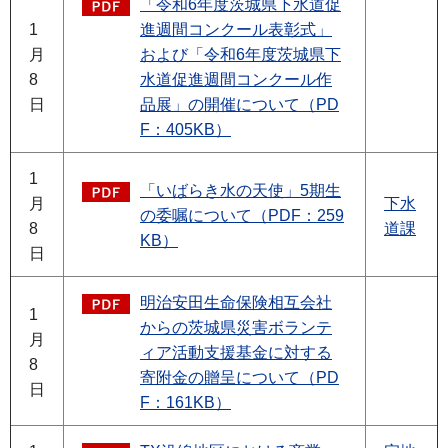
「令和6年度茨城県下水道促
1
進週間コンクール表彰式」
月
および「令和6年度茨城県下
8
水道促進週間コンクール作
日
品展」の開催について（PD
F：405KB）
1
「いばらき水の天使」5期生
月
下水
の委嘱について（PDF：259
8
道課
KB）
日
明治安田生命保険相互会社
1
からの茨城県災害ボランテ
月
ィア活動支援基金に対する
8
寄附金の贈呈について（PD
日
F：161KB）