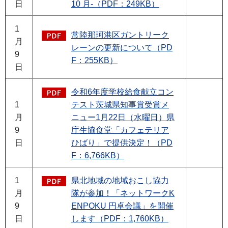
日
10 月-（PDF：249KB）
1
常陸那珂港区ガントリーク
月
レーンの更新について（PD
9
F：255KB）
日
令和6年度学校給食献立コン
1
テスト茨城県知事賞受賞メ
月
ニュー1月22日（水曜日）県
9
庁生協食堂「カフェテリア
日
ひばり」で提供決定！（PD
F：6,766KB）
1
県北地域の地域おこし協力
月
隊が参加！「ネットワークK
9
ENPOKU 円卓会議」を開催
日
します（PDF：1,760KB）