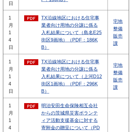
日
1
TX沿線地区における住宅事
宅地
月
業者向け用地の分譲に係る
整備
1
入札結果について（島名E25
販売
4
街区9画地）（PDF：186K
課
日
B）
1
TX沿線地区における住宅事
宅地
月
業者向け用地の分譲に係る
整備
1
入札結果について（上河D12
販売
4
街区1画地）（PDF：296K
課
日
B）
1
明治安田生命保険相互会社
月
からの茨城県災害ボランテ
1
ィア活動支援基金に対する
4
寄附金の贈呈について（PD