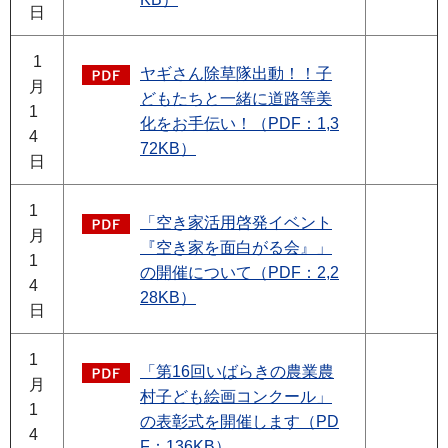
日
1
ヤギさん除草隊出動！！子
月
どもたちと一緒に道路等美
1
化をお手伝い！（PDF：1,3
4
72KB）
日
1
「空き家活用啓発イベント
月
『空き家を面白がる会』」
1
の開催について（PDF：2,2
4
28KB）
日
1
「第16回いばらきの農業農
月
村子ども絵画コンクール」
1
の表彰式を開催します（PD
4
F：136KB）