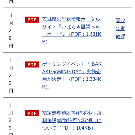
日
1
茨城県の里親情報ポータル
青少
月
サイト「いばらき里親 navi
年家
2
」オープン（PDF：1,431K
庭課
9
B）
日
1
ゲーミングイベント「IBAR
月
AKI GAMING DAY」実施企
2
画が決定！（PDF：1,334K
9
B）
日
1
月
指定処理施設等(特定小型焼
2
却施設)設置許可の取消しに
9
ついて（PDF：104KB）