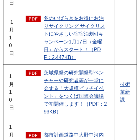
日
冬のいばらきをお得にお泊
1
りサイクリング サイクリス
月
トにやさしい宿宿泊割引キ
1
ャンペーン1月17日（金曜
0
日）からスタート！（PD
日
F：2,447KB）
茨城県発の研究開発型ベン
1
チャーや研究者等が一堂に
月
技術
会する「大規模ピッチイベ
1
革新
ント」をつくば国際会議場
0
課
で初開催します！（PDF：2
日
93KB）
1
月
都市計画道路中大野中河内