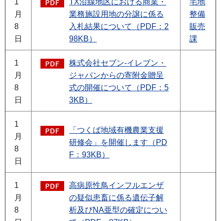
1
TX沿線地区における商業・
宅地
月
業務施設用地の分譲に係る
整備
8
入札結果について（PDF：2
販売
日
98KB）
課
1
株式会社セブン-イレブン・
月
ジャパンからの寄附金贈呈
8
式の開催について（PDF：5
日
3KB）
1
「つくば地域有機農業支援
月
研修会」を開催します（PD
8
F：93KB）
日
1
高病原性鳥インフルエンザ
月
の疑似患畜に係る遺伝子解
8
析及びNA亜型の確定につい