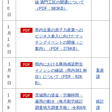
1
線 酒門工区の開通について
0
（PDF：983KB）
日
1
県内企業の原子力産業への
月
ビジネス参入に向けたマッ
1
チングイベントの開催（ご
0
案内）（PDF：276KB）
日
1
県内における豚熱感染野生
月
イノシシの確認（県内381 例
畜産
9
目）について（PDF：82K
課
日
B）
1
茨城県の賃金・労働時間・
月
雇用の動き（毎月勤労統計
統計
9
調査地方調査月報）-令和6年
課