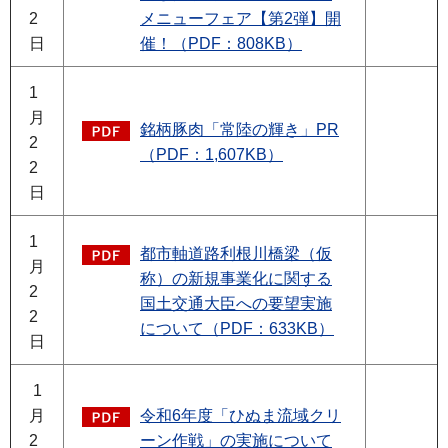
2
メニューフェア【第2弾】開
日
催！（PDF：808KB）
1
月
銘柄豚肉「常陸の輝き」PR
2
（PDF：1,607KB）
2
日
1
都市軸道路利根川橋梁（仮
月
称）の新規事業化に関する
2
国土交通大臣への要望実施
2
について（PDF：633KB）
日
1
月
令和6年度「ひぬま流域クリ
2
ーン作戦」の実施について