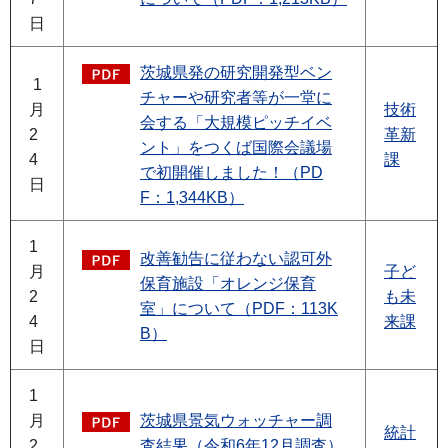
日
茨城県発の研究開発型ベン
1
チャーや研究者等が一堂に
月
技術
会する「大規模ピッチイベ
2
革新
ント」をつくば国際会議場
4
課
で初開催しました！（PD
日
F：1,344KB）
1
改善勧告に従わない認可外
月
子ど
保育施設「オレンジ保育
2
も未
室」について（PDF：113K
4
来課
B）
日
1
月
茨城県景気ウォッチャー調
統計
2
査結果（令和6年12月調査）