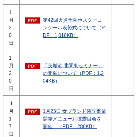
1
月
第42回火災予防ポスターコ
2
ンクール表彰式について（P
0
DF：1,010KB）
日
1
月
「茨城港 北関東セミナー」
2
の開催について（PDF：1,2
0
04KB）
日
1
月
1月23日 食ブランド確立事業
1
開発メニューお披露目会を
7
開催！（PDF：288KB）
日