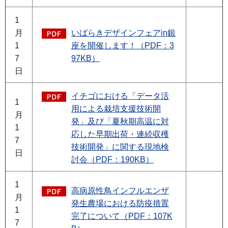
1
月
いばらきデザインフェアin銀
1
座を開催します！（PDF：3
7
97KB）
日
イチゴにおける「データ活
1
用による栽培支援技術開
月
発」及び「夏秋期高温に対
1
応した早期出荷・連続収穫
7
技術開発」に関する現地検
日
討会（PDF：190KB）
1
高病原性鳥インフルエンザ
月
発生農場における防疫措置
1
完了について（PDF：107K
7