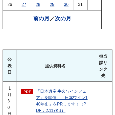
26
27
28
29
30
31
前の月
／
次の月
担当
公
課リ
表
提供資料名
ンク
日
先
1
「日本遺産 牛久ワインフェ
月
ア」を開催、「日本ワイン1
3
40年史」をPRします！（P
0
DF：2,117KB）
日