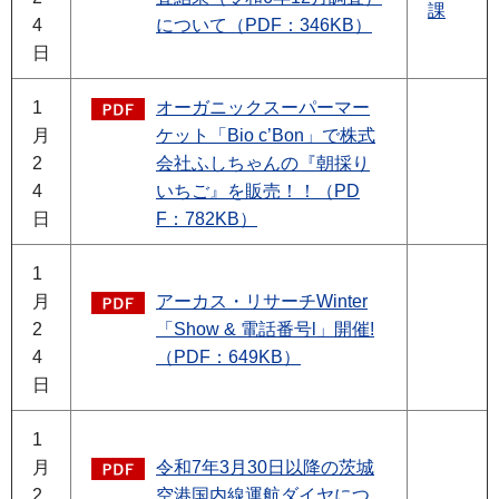
課
4
について（PDF：346KB）
日
1
オーガニックスーパーマー
月
ケット「Bio c’Bon」で株式
2
会社ふしちゃんの『朝採り
4
いちご』を販売！！（PD
日
F：782KB）
1
月
アーカス・リサーチWinter
2
「Show & 電話番号l」開催!
4
（PDF：649KB）
日
1
月
令和7年3月30日以降の茨城
2
空港国内線運航ダイヤにつ