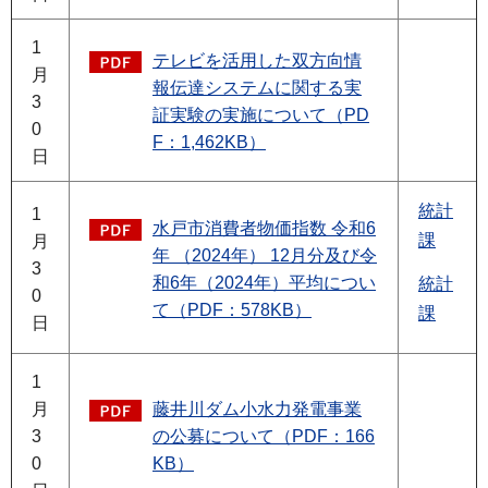
1
テレビを活用した双方向情
月
報伝達システムに関する実
3
証実験の実施について（PD
0
F：1,462KB）
日
統計
1
水戸市消費者物価指数 令和6
課
月
年 （2024年） 12月分及び令
3
和6年（2024年）平均につい
統計
0
て（PDF：578KB）
課
日
1
月
藤井川ダム小水力発電事業
3
の公募について（PDF：166
0
KB）