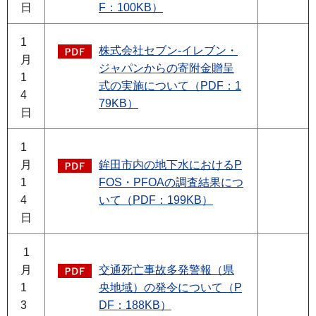
日
F：100KB）
1
株式会社セブン-イレブン・
月
ジャパンからの寄附金贈呈
1
式の実施について（PDF：1
4
79KB）
日
1
月
鉾田市内の地下水におけるP
1
FOS・PFOAの調査結果につ
4
いて（PDF：199KB）
日
1
月
交通死亡事故多発警報（県
1
央地域）の発令について（P
3
DF：188KB）