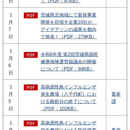
日
て（PDF：87KB）
1
茨城県北地域にて新規事業
月
開発を目指す企業10社が、
7
アイデアソンの成果を都内
日
で発表！（PDF：279KB）
1
令和6年度 第2回茨城県国民
月
健康保険運営協議会の開催
6
について（PDF：94KB）
日
1
高病原性鳥インフルエンザ
月
発生農場（八千代町）にお
畜産
5
ける殺処分の終了について
課
日
（PDF：102KB）
1
高病原性鳥インフルエンザ