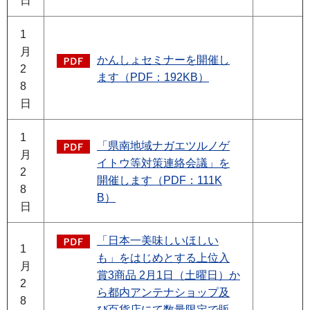
日
1
月
かんしょセミナーを開催し
2
ます（PDF：192KB）
8
日
1
「県南地域ナガエツルノゲ
月
イトウ等対策連絡会議」を
2
開催します（PDF：111K
8
B）
日
「日本一美味しいほしい
1
も」をはじめとする上位入
月
賞3商品 2月1日（土曜日）か
2
ら都内アンテナショップ及
8
び百貨店にて数量限定で販