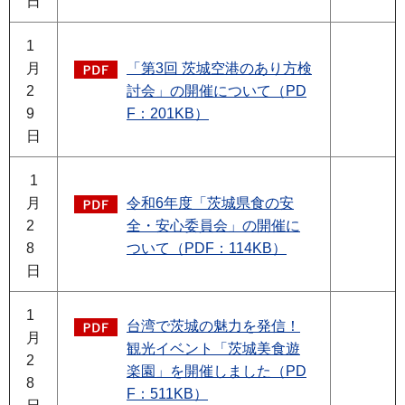
日
1
月
「第3回 茨城空港のあり方検
2
討会」の開催について（PD
9
F：201KB）
日
1
月
令和6年度「茨城県食の安
2
全・安心委員会」の開催に
8
ついて（PDF：114KB）
日
1
台湾で茨城の魅力を発信！
月
観光イベント「茨城美食遊
2
楽園」を開催しました（PD
8
F：511KB）