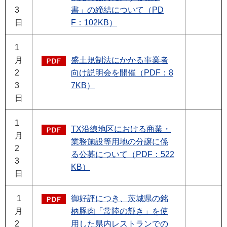
3
書」の締結について（PD
日
F：102KB）
1
月
盛土規制法にかかる事業者
2
向け説明会を開催（PDF：8
3
7KB）
日
1
TX沿線地区における商業・
月
業務施設等用地の分譲に係
2
る公募について（PDF：522
3
KB）
日
1
御好評につき、茨城県の銘
月
柄豚肉「常陸の輝き」を使
2
用した県内レストランでの