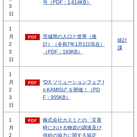
号（PDF：1,614KB）
3
日
1
月
茨城県の人口と世帯（推
統計
2
計）（令和7年1月1日現在）
課
3
（PDF：193KB）
日
1
月
“DX ソリューションフェア I
2
n KAMISU” を開催！（PD
3
F：955KB）
日
1
株式会社カスミとの「災害
月
時における物資の調達及び
2
供給の協力に関する協定