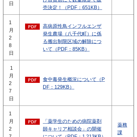
日
売決定！（PDF：651KB）
1
高病原性鳥インフルエンザ
月
発生農場（八千代町）に係
2
る搬出制限区域の解除につ
8
いて（PDF：85KB）
日
1
月
食中毒発生概況について（P
2
DF：129KB）
7
日
1
月
「薬学生のための病院薬剤
薬務
2
師キャリア相談会」の開催
課
7
について（PDF：1,213KB）