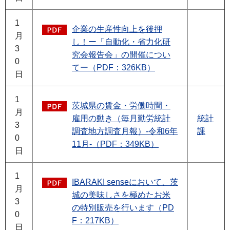
1
企業の生産性向上を後押
月
し！ー「自動化・省力化研
3
究会報告会」の開催につい
0
てー（PDF：326KB）
日
1
茨城県の賃金・労働時間・
月
雇用の動き（毎月勤労統計
統計
3
調査地方調査月報）-令和6年
課
0
11月-（PDF：349KB）
日
1
IBARAKI senseにおいて、茨
月
城の美味しさを極めたお米
3
の特別販売を行います（PD
0
F：217KB）
日