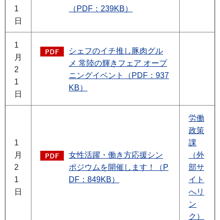
1
（PDF：239KB）
日
1
シェフのイチ推し豚肉グル
月
メ 常陸の輝きフェア オープ
2
ニングイベント（PDF：937
1
KB）
日
労働
政策
1
課
月
女性活躍・働き方応援シン
（外
2
ポジウムを開催します！（P
部サ
1
DF：849KB）
イト
日
へリ
ン
ク）