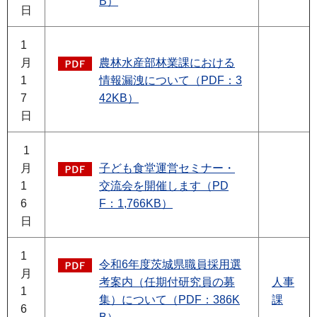
B）
日
1
月
農林水産部林業課における
1
情報漏洩について（PDF：3
7
42KB）
日
1
月
子ども食堂運営セミナー・
1
交流会を開催します（PD
6
F：1,766KB）
日
1
令和6年度茨城県職員採用選
月
考案内（任期付研究員の募
人事
1
集）について（PDF：386K
課
6