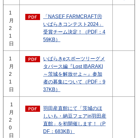
1
「NASEF FARMCRAFTⓇ
月
いばらきコンテスト2024」
2
受賞チーム決定！（PDF：4
1
59KB）
日
1
いばらきeスポーツリーグメ
月
タバース編『Lost IBARAKI
2
～茨城を解放せよ～』参加
1
者の募集について（PDF：9
日
37KB）
1
羽田産直館にて「茨城のほ
月
しいも・納豆フェアin羽田産
2
直館」を初開催します！（P
0
DF：683KB）
日