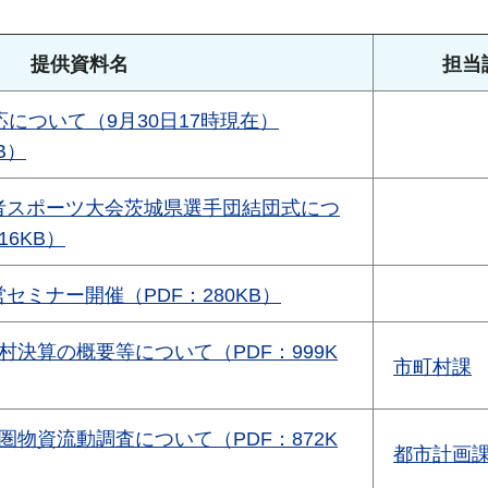
提供資料名
担当
応について（9月30日17時現在）
B）
者スポーツ大会茨城県選手団結団式につ
16KB）
セミナー開催（PDF：280KB）
村決算の概要等について（PDF：999K
市町村課
圏物資流動調査について（PDF：872K
都市計画