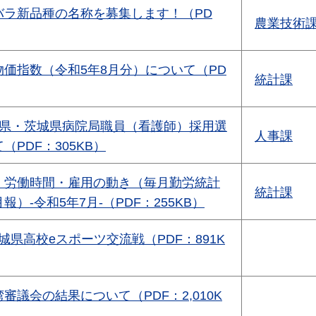
バラ新品種の名称を募集します！（PD
農業技術
価指数（令和5年8月分）について（PD
統計課
城県・茨城県病院局職員（看護師）採用選
人事課
PDF：305KB）
・労働時間・雇用の動き（毎月勤労統計
統計課
）-令和5年7月-（PDF：255KB）
!茨城県高校eスポーツ交流戦（PDF：891K
審議会の結果について（PDF：2,010K