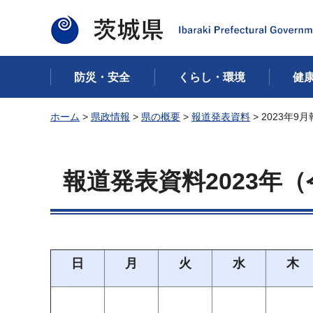
茨城県
防災・安全
くらし・環境
健
ホーム
>
県政情報
>
県の概要
>
報道発表資料
> 2023年9
報道発表資料2023年（
日
月
火
水
木