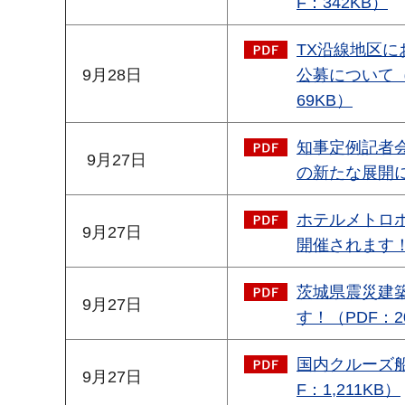
F：342KB）
TX沿線地区
9月28日
公募について（
69KB）
知事定例記者
9月27日
の新たな展開につ
ホテルメトロ
9月27日
開催されます！（
茨城県震災建
9月27日
す！（PDF：2
国内クルーズ
9月27日
F：1,211KB）