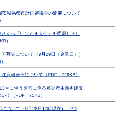
2回茨城県都市計画審議会の開催について
B）
ウさんへ「いばらき大使」を委嘱しまし
9KB）
ア募集について（9月29日（金曜日））
B）
注意報発令について（PDF：726KB）
13号に伴う災害に係る被災者生活再建支
いて（PDF：75KB）
応について（9月28日17時現在）（PD