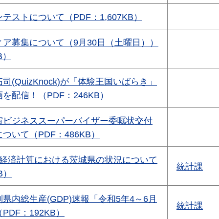
テストについて（PDF：1,607KB）
ア募集について（9月30日（土曜日））
B）
(QuizKnock)が「体験王国いばらき」
を配信！（PDF：246KB）
宙ビジネススーパーバイザー委嘱状交付
ついて（PDF：486KB）
民経済計算における茨城県の状況について
統計課
B）
県内総生産(GDP)速報「令和5年4～6月
統計課
DF：192KB）