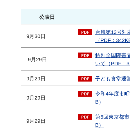
公表日
台風第13号対
9月30日
（PDF：342K
特別全国障害
9月29日
いて（PDF：3
9月29日
子ども食堂運営
令和4年度市町
9月29日
B）
第6回東京都市
9月29日
B）