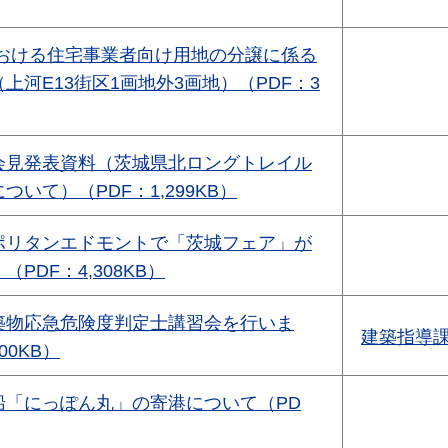
における住宅事業者向け用地の分譲に係る
上河E13街区1画地外3画地）（PDF：3
会見発表資料（茨城県北ロングトレイル
いて）（PDF：1,299KB）
ポリタンエドモントで「茨城フェア」が
PDF：4,308KB）
築物応急危険度判定士講習会を行いま
建築指導
00KB）
船「にっぽん丸」の寄港について（PD