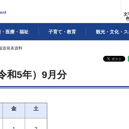
文
康・医療・福祉
子育て・教育
観光・文化・ス
月報道発表資料
令和5年）9月分
金
土
1
2