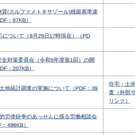
質(スルファメトキサゾール)残留基準違
F：87KB）
応について（9月29日17時現在）（PD
安全対策委員会（令和5年度第1回）の開
F：207KB）
住宅・土
土地統計調査の実施について（PDF：39
査（外部
リンク）
別的労使紛争のあっせんに係る労働相談会
：496KB）