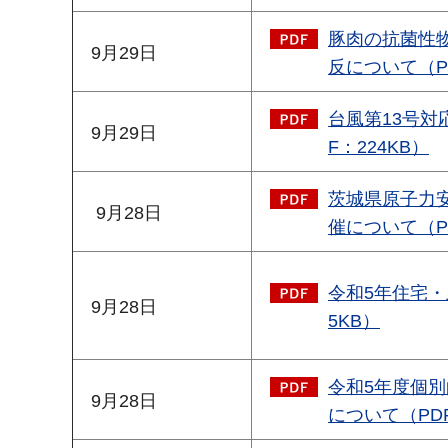
豚肉の抗菌性物
9月29日
反について（PD
台風第13号対
9月29日
F：224KB）
茨城県原子力
9月28日
催について（PD
令和5年住宅・
9月28日
5KB）
令和5年度個
9月28日
について（PDF