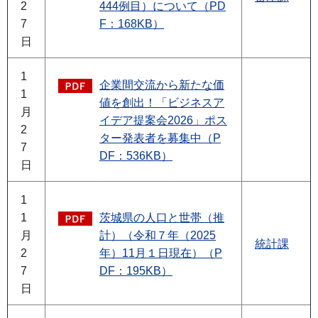
2
444例目）について（PD
7
F：168KB）
日
1
企業間交流から新たな価
1
値を創出！「ビジネスア
月
イデア提案会2026」ポス
2
ター発表者を募集中（P
7
DF：536KB）
日
1
1
茨城県の人口と世帯（推
月
計）（令和７年（2025
統計課
2
年）11月１日現在）（P
7
DF：195KB）
日