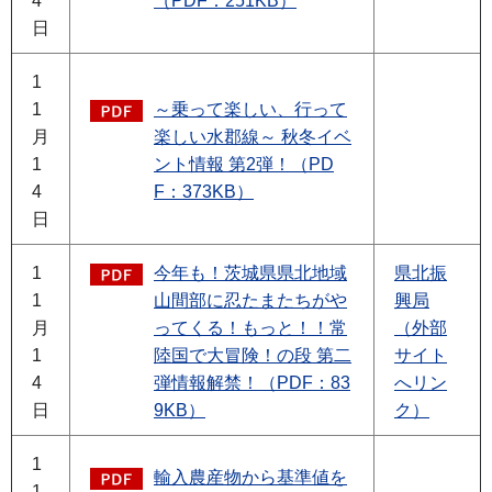
4
（PDF：251KB）
日
1
1
～乗って楽しい、行って
月
楽しい水郡線～ 秋冬イベ
1
ント情報 第2弾！（PD
4
F：373KB）
日
1
今年も！茨城県県北地域
県北振
1
山間部に忍たまたちがや
興局
月
ってくる！もっと！！常
（外部
1
陸国で大冒険！の段 第二
サイト
4
弾情報解禁！（PDF：83
へリン
日
9KB）
ク）
1
輸入農産物から基準値を
1