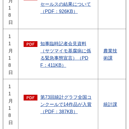
月
セールスの結果について
1
（PDF：926KB）
8
日
1
1
知事臨時記者会見資料
月
（サツマイモ基腐病に係
農業技
1
る緊急事態宣言）（PD
術課
8
F：411KB）
日
1
1
第73回統計グラフ全国コ
月
ンクールで14作品が入賞
統計課
1
（PDF：387KB）
8
日