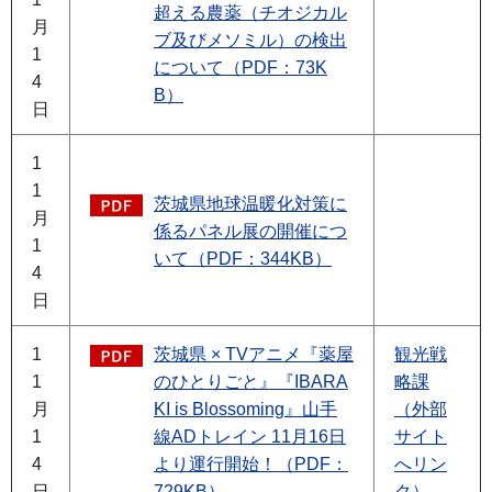
超える農薬（チオジカル
月
ブ及びメソミル）の検出
1
について（PDF：73K
4
B）
日
1
1
茨城県地球温暖化対策に
月
係るパネル展の開催につ
1
いて（PDF：344KB）
4
日
1
茨城県 × TVアニメ『薬屋
観光戦
1
のひとりごと』『IBARA
略課
月
KI is Blossoming』山手
（外部
1
線ADトレイン 11月16日
サイト
4
より運行開始！（PDF：
へリン
日
729KB）
ク）