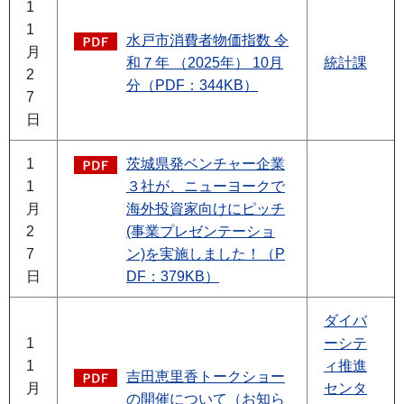
1
1
水戸市消費者物価指数 令
月
和７年 （2025年） 10月
統計課
2
分（PDF：344KB）
7
日
1
茨城県発ベンチャー企業
1
３社が、ニューヨークで
月
海外投資家向けにピッチ
2
(事業プレゼンテーショ
7
ン)を実施しました！（P
日
DF：379KB）
ダイバ
1
ーシテ
1
ィ推進
吉田恵里香トークショー
月
センタ
の開催について（お知ら