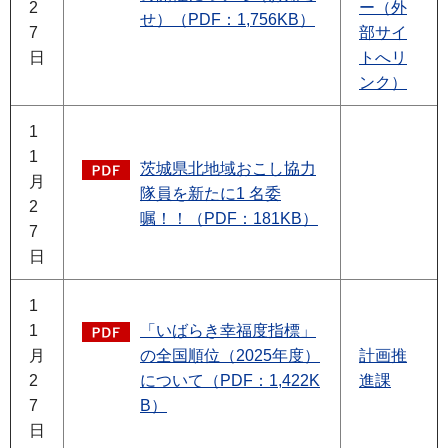
2
ー（外
せ）（PDF：1,756KB）
7
部サイ
日
トへリ
ンク）
1
1
茨城県北地域おこし協力
月
隊員を新たに1 名委
2
嘱！！（PDF：181KB）
7
日
1
1
「いばらき幸福度指標」
月
の全国順位（2025年度）
計画推
2
について（PDF：1,422K
進課
7
B）
日