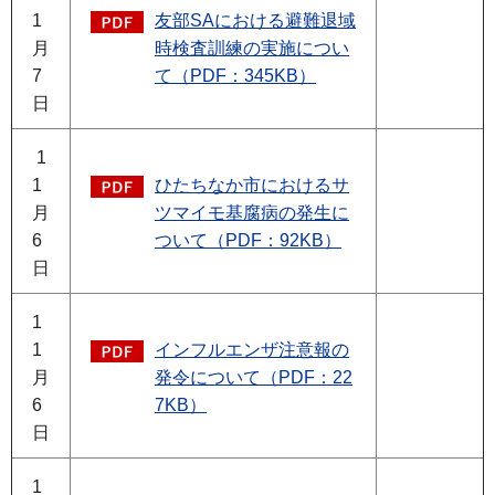
1
友部SAにおける避難退域
月
時検査訓練の実施につい
7
て（PDF：345KB）
日
1
1
ひたちなか市におけるサ
月
ツマイモ基腐病の発生に
6
ついて（PDF：92KB）
日
1
1
インフルエンザ注意報の
月
発令について（PDF：22
6
7KB）
日
1