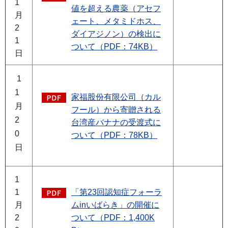
1
値を超える農薬（アセフ
月
ェート、メタミドホス、
2
ダイアジノン）の検出に
1
ついて（PDF：74KB）
日
1
1
家福股份有限公司（カル
月
フール）から寄贈される
2
台湾産バナナの受渡式に
0
ついて（PDF：78KB）
日
1
1
「第23回認知症フォーラ
月
ムinいばらき」の開催に
2
ついて（PDF：1,400K