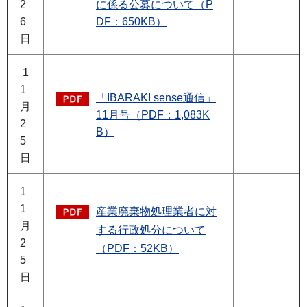
2
に係る公募について（P
6
DF：650KB）
日
1
1
「IBARAKI sense通信」
月
11月号（PDF：1,083K
2
B）
5
日
1
1
産業廃棄物処理業者に対
月
する行政処分について
2
（PDF：52KB）
5
日