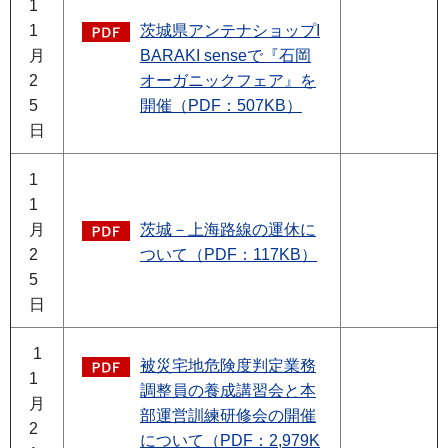
1
1
茨城県アンテナショップI
月
BARAKI senseで『石岡
2
オーガニックフェア』を
5
開催（PDF：507KB）
日
1
1
月
茨城－上海路線の運休に
2
ついて（PDF：117KB）
5
日
1
被災宅地危険度判定業務
1
調整員の養成講習会と本
月
部運営訓練研修会の開催
2
について（PDF：2,979K