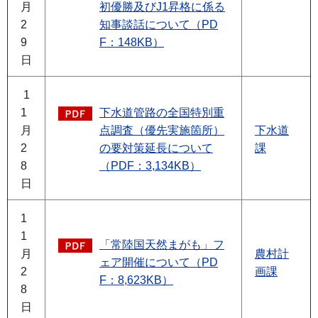
月
初優勝及びJ1昇格に係る
2
知事談話について（PD
9
F：148KB）
日
1
1
下水道管路の全国特別重
月
点調査（優先実施箇所）
下水道
2
の要対策延長について
課
8
（PDF：3,134KB）
日
1
1
「常陸国天然まがも」フ
月
農村計
ェア開催について（PD
2
画課
F：8,623KB）
8
日