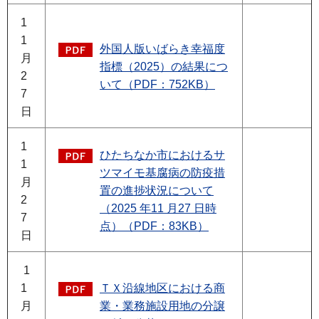
1
1
外国人版いばらき幸福度
月
指標（2025）の結果につ
2
いて（PDF：752KB）
7
日
1
ひたちなか市におけるサ
1
ツマイモ基腐病の防疫措
月
置の進捗状況について
2
（2025 年11 月27 日時
7
点）（PDF：83KB）
日
1
1
ＴＸ沿線地区における商
月
業・業務施設用地の分譲