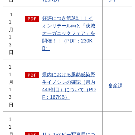
1
好評につき第3弾！！イ
1
オンリテール㈱と『茨城
月
オーガニックフェア』を
1
開催！！（PDF：230K
3
B）
日
1
1
県内における豚熱感染野
月
生イノシシの確認（県内
畜産課
1
443例目）について（PD
3
F：167KB）
日
1
1
月
リトルベビー写真展につ