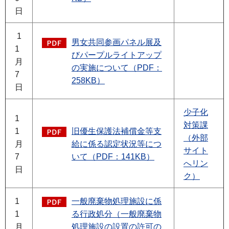
日
1
男女共同参画パネル展及
1
びパープルライトアップ
月
の実施について（PDF：
7
258KB）
日
少子化
1
対策課
1
旧優生保護法補償金等支
（外部
月
給に係る認定状況等につ
サイト
7
いて（PDF：141KB）
へリン
日
ク）
1
一般廃棄物処理施設に係
1
る行政処分（一般廃棄物
月
処理施設の設置の許可の