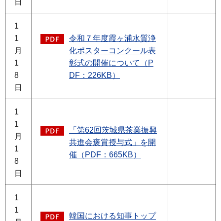
日
1
1
令和７年度霞ヶ浦水質浄
月
化ポスターコンクール表
1
彰式の開催について（P
8
DF：226KB）
日
1
1
「第62回茨城県茶業振興
月
共進会褒賞授与式」を開
1
催（PDF：665KB）
8
日
1
1
韓国における知事トップ