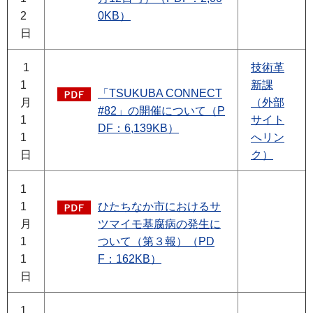
2
0KB）
日
1
技術革
1
新課
「TSUKUBA CONNECT
月
（外部
#82」の開催について（P
1
サイト
DF：6,139KB）
1
へリン
日
ク）
1
1
ひたちなか市におけるサ
月
ツマイモ基腐病の発生に
1
ついて（第３報）（PD
1
F：162KB）
日
1