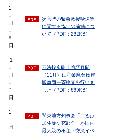
1
1
災害時の緊急救援輸送等
月
に関する協定の締結につ
1
いて（PDF：262KB）
8
日
1
1
不法投棄防止強調月間
月
（11月）に産業廃棄物運
1
搬車両一斉検査を行いま
7
した（PDF：669KB）
日
1
関東地方知事会「二拠点
1
居住等研究部会」が国内
月
最大級の移住・交流イベ