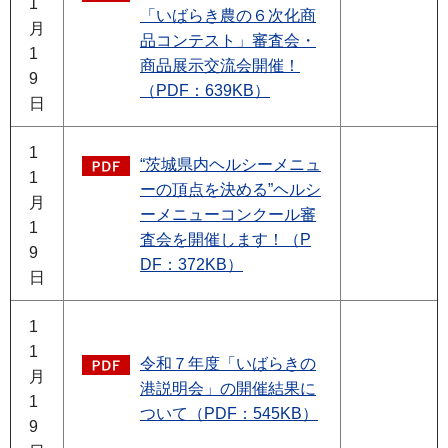
1
「いばらき農の６次化商
月
品コンテスト」審査会・
1
商品展示交流会開催！
9
（PDF：639KB）
日
1
“茨城県内ヘルシーメニュ
1
ーの頂点を決める”ヘルシ
月
ーメニューコンクール審
1
査会を開催します！（P
9
DF：372KB）
日
1
1
令和７年度「いばらきの
月
港説明会」の開催結果に
1
ついて（PDF：545KB）
9