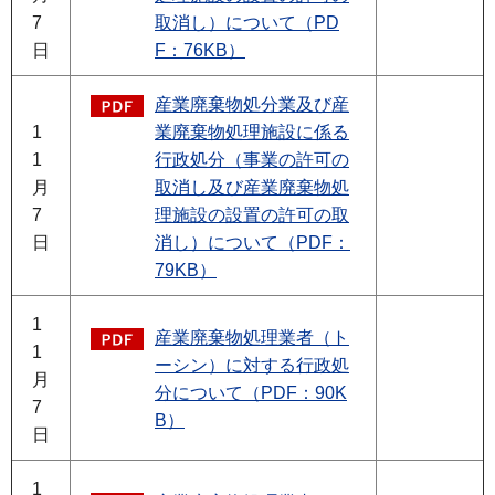
7
取消し）について（PD
日
F：76KB）
産業廃棄物処分業及び産
1
業廃棄物処理施設に係る
1
行政処分（事業の許可の
月
取消し及び産業廃棄物処
7
理施設の設置の許可の取
日
消し）について（PDF：
79KB）
1
産業廃棄物処理業者（ト
1
ーシン）に対する行政処
月
分について（PDF：90K
7
B）
日
1