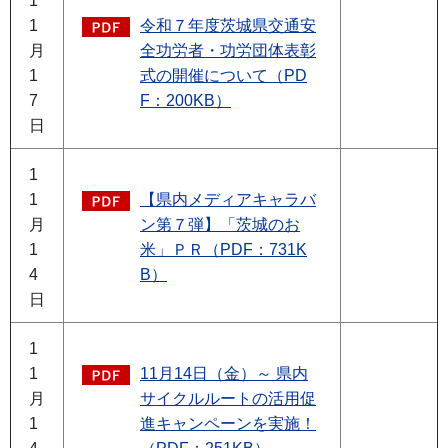
1
1
令和７年度茨城県交通安
月
全功労者・功労団体表彰
1
式の開催について（PD
7
F：200KB）
日
1
1
【県内メディアキャラバ
月
ン第７弾】「茨城のお
1
米」ＰＲ（PDF：731K
4
B）
日
1
1
11月14日（金）～ 県内
月
サイクルルートの活用促
1
進キャンペーンを実施！