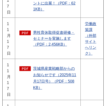
1
ントに出展！（PDF：62
7
1KB）
日
1
労働政
1
策課
男性育休取得促進研修・
月
（外部
セミナーを実施します
1
サイト
（PDF：2,456KB）
7
へリン
日
ク）
1
茨城県産業戦略部からの
1
お知らせです（2025年11
月
月17日号）（PDF：508
1
KB）
7
日