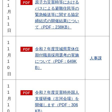
原子力災害時等における
1
バスによる避難住民等の
月
緊急輸送等に関する協定
1
締結式の開催結果につい
1
て（PDF：238KB）
日
1
1
令和７年度茨城県育休任
月
期付職員採用選考の実施
人事課
1
について（PDF：649K
0
B）
日
1
1
令和７年度災害時外国人
月
支援研修（古河会場）を
1
開催します（PDF：306
0
KB）