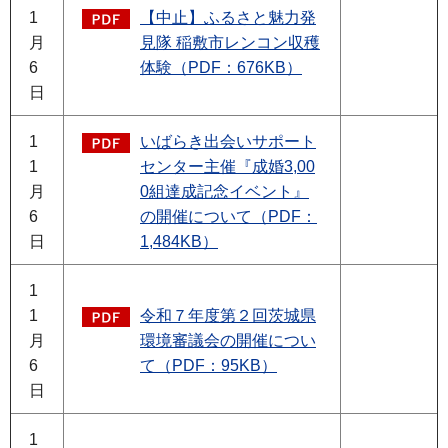
1
【中止】ふるさと魅力発
月
見隊 稲敷市レンコン収穫
6
体験（PDF：676KB）
日
1
いばらき出会いサポート
1
センター主催『成婚3,00
月
0組達成記念イベント』
6
の開催について（PDF：
日
1,484KB）
1
1
令和７年度第２回茨城県
月
環境審議会の開催につい
6
て（PDF：95KB）
日
1