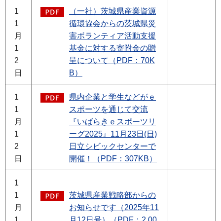
1
（一社）茨城県産業資源
1
循環協会からの茨城県災
月
害ボランティア活動支援
1
基金に対する寄附金の贈
2
呈について（PDF：70K
日
B）
1
県内企業と学生などがｅ
1
スポーツを通じて交流
月
『いばらきｅスポーツリ
1
ーグ2025』11月23日(日)
2
日立シビックセンターで
日
開催！（PDF：307KB）
1
1
茨城県産業戦略部からの
月
お知らせです（2025年11
1
月12日号）（PDF：2,00