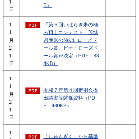
1
B）
日
1
「第５回いばらき米の極
1
み頂上コンテスト」茨城
月
県産米のNo.１ ローズド
2
ール賞、ビオ・ローズド
1
ール賞が決定（PDF：83
日
4KB）
1
1
令和７年第４回定例会提
月
出議案等関係資料（PD
2
F：480KB）
1
日
1
「しゅんぎく」から基準