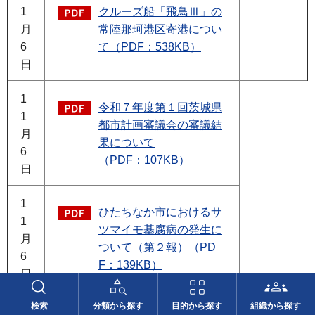
1
クルーズ船「飛鳥Ⅲ」の
月
常陸那珂港区寄港につい
6
て（PDF：538KB）
日
1
令和７年度第１回茨城県
1
都市計画審議会の審議結
月
果について
6
（PDF：107KB）
日
1
ひたちなか市におけるサ
1
ツマイモ基腐病の発生に
月
ついて（第２報）（PD
6
F：139KB）
日
検索
分類から探す
目的から探す
組織から探す
アーカスプロジェクト20