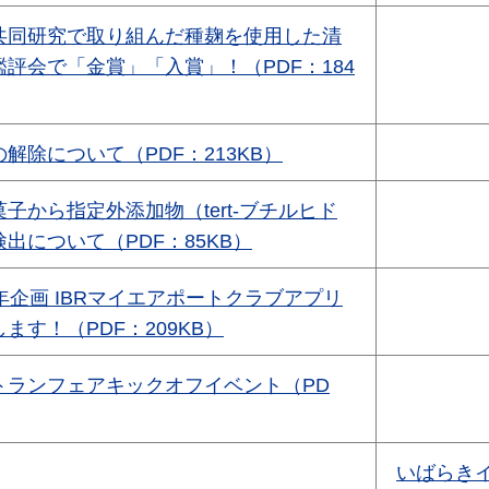
共同研究で取り組んだ種麹を使用した清
評会で「金賞」「入賞」！（PDF：184
解除について（PDF：213KB）
子から指定外添加物（tert-ブチルヒド
出について（PDF：85KB）
年企画 IBRマイエアポートクラブアプリ
ます！（PDF：209KB）
トランフェアキックオフイベント（PD
いばらき