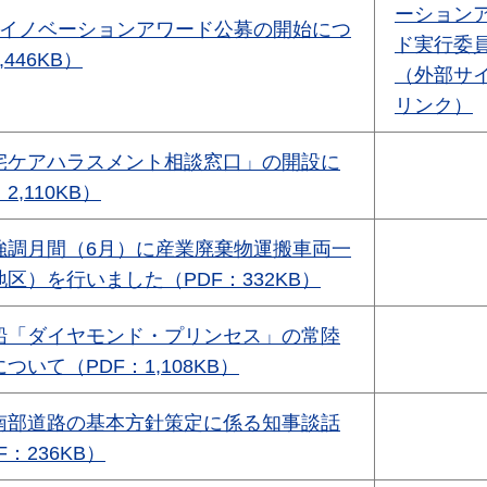
ーション
きイノベーションアワード公募の開始につ
ド実行委
446KB）
（外部サ
リンク）
宅ケアハラスメント相談窓口」の開設に
2,110KB）
強調月間（6月）に産業廃棄物運搬車両一
区）を行いました（PDF：332KB）
船「ダイヤモンド・プリンセス」の常陸
いて（PDF：1,108KB）
南部道路の基本方針策定に係る知事談話
：236KB）