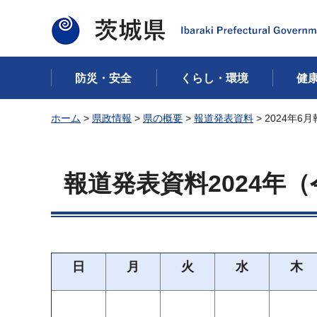
茨城県
防災・安全
くらし・環境
健
ホーム
>
県政情報
>
県の概要
>
報道発表資料
> 2024年6
報道発表資料2024年（
日
月
火
水
木