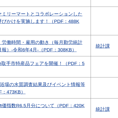
ァミリーマートとコラボレーションした
びかけを実施します！（PDF：488K
・労働時間・雇用の動き（毎月勤労統計
統計課
）-令和6年4月-（PDF：308KB）
sense取手市特産品フェアを開催！（PDF：5
水浴場の水質調査結果及びイベント情報等
：473KB）
価指数R6.5月分について（PDF：420K
統計課