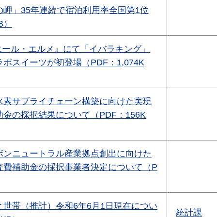
の岬」35年連続で宿泊利用率全国第1位
B）
n ピエール・エルメ』にて「イバラキング」
ボスイーツが初登場（PDF：1,074K
水素サプライチェーン構築に向けた実現
金の採択結果について（PDF：156K
ボンニュートラル産業拠点創出に向けた
査費補助金の採択事業者決定について（P
と世帯（推計）令和6年6月1日現在につい
統計課