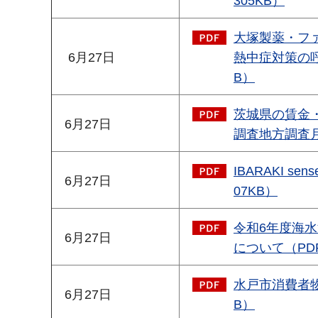
305KB）
大塚製薬・フ
6月27日
熱中症対策の呼
B）
茨城県の賃金
6月27日
調査地方調査月報
IBARAKI 
6月27日
07KB）
令和6年度海
6月27日
について（PDF
水戸市消費者物
6月27日
B）