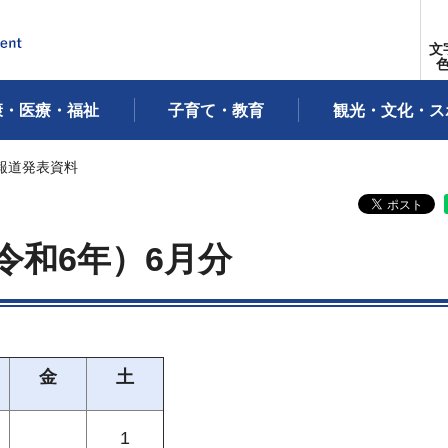
文
康・医療・福祉
子育て・教育
観光・文化・ス
月報道発表資料
令和6年）6月分
金
土
1