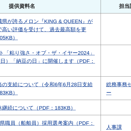
提供資料名
担当
県が誇るメロン『KING & QUEEN』が
で高い評価を受けて、過去最高額を更
05KB）
ト「粘り強さ・オブ・ザ・イヤー2024」
曜日）「納豆の日」に開催します（PDF：
の支給について（令和6年6月28日支給
総務事務
83KB）
ー
継続について（PDF：183KB）
県職員（船舶員）採用選考案内（PDF：
人事課