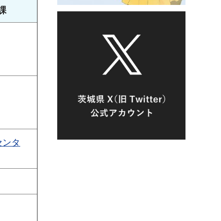
課
センタ