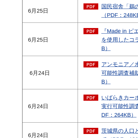
国民宿舎「鵜
6月25日
（PDF：248K
『Made i
6月25日
を使用したコラ
B）
アンモニア／
6月24日
可能性調査補助
B）
いばらきカー
6月24日
実行可能性調
DF：264KB）
茨城県の人口
6月24日