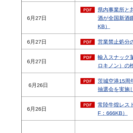
県内事業所と
6月27日
酒が全国新酒鑑
KB）
6月27日
営業禁止処分の
輸入スナック菓
6月27日
ロキノン）の検
茨城空港15周
6月26日
抽選会を実施し
常陸牛煌レス
6月26日
F：666KB）