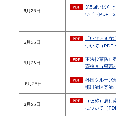
第5回いばら
6月26日
いて（PDF：2,
「いばらき在
6月26日
ついて（PDF：
不法投棄防止
6月26日
斉検査（県西地
外国クルーズ
6月25日
那珂港区寄港につ
（仮称）鹿行
6月25日
について（PDF