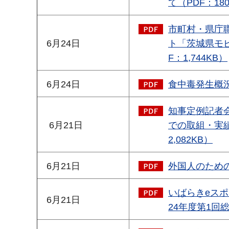
て（PDF：18
市町村・県庁
6月24日
ト「茨城県モビ
F：1,744KB）
6月24日
食中毒発生概況
知事定例記者
6月21日
での取組・実
2,082KB）
6月21日
外国人のための
いばらきeス
6月21日
24年度第1回総