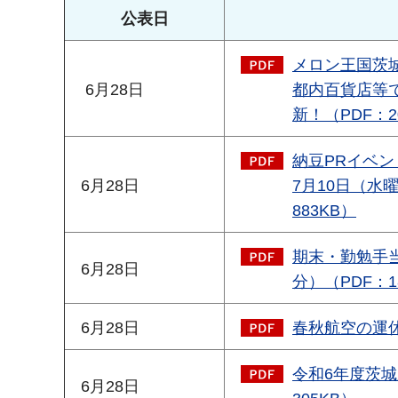
公表日
メロン王国茨城
6月28日
都内百貨店等
新！（PDF：2
納豆PRイベン
6月28日
7月10日（水
883KB）
期末・勤勉手当
6月28日
分）（PDF：1
6月28日
春秋航空の運休
令和6年度茨城
6月28日