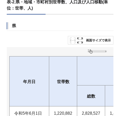
表-2.県・地域・市町村別世帯数、人口及び人口移動
(単
位：世帯、人)
県
画面サイズで表示
年月日
世帯数
総数
令和5年6月1日
1,220,882
2,828,527
1,4