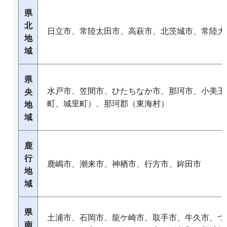
県
北
日立市、常陸太田市、高萩市、北茨城市、常陸大
地
域
県
水戸市、笠間市、ひたちなか市、那珂市、小美玉
央
町、城里町）、那珂郡（東海村）
地
域
鹿
行
鹿嶋市、潮来市、神栖市、行方市、鉾田市
地
域
県
土浦市、石岡市、龍ケ崎市、取手市、牛久市、つ
南