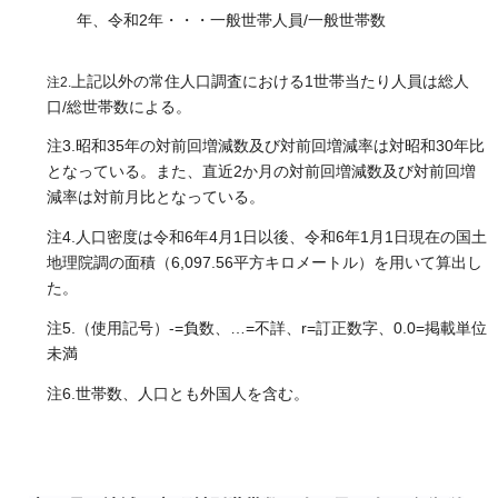
年、令和2年・・・一般世帯人員/一般世帯数
上記以外の常住人口調査における1世帯当たり人員は総人
注2.
口/総世帯数による。
注3.昭和35年の対前回増減数及び対前回増減率は対昭和30年比
となっている。また、直近2か月の対前回増減数及び対前回増
減率は対前月比となっている。
注4.人口密度は令和6年4月1日以後、令和6年1月1日現在の国土
地理院調の面積（6,097.56平方キロメートル）を用いて算出し
た。
注5.（使用記号）-=負数、…=不詳、r=訂正数字、0.0=掲載単位
未満
注6.世帯数、人口とも外国人を含む。