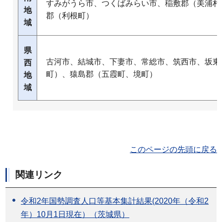
すみがうら市、つくばみらい市、稲敷郡（美浦村
地
郡（利根町）
域
県
古河市、結城市、下妻市、常総市、筑西市、坂東
西
町）、猿島郡（五霞町、境町）
地
域
このページの先頭に戻る
関連リンク
令和2年国勢調査人口等基本集計結果(2020年（令和2
年）10月1日現在）（茨城県）