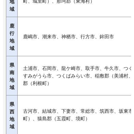
町、城里町）、那珂郡（東海村）
地
域
鹿
行
鹿嶋市、潮来市、神栖市、行方市、鉾田市
地
域
県
土浦市、石岡市、龍ケ崎市、取手市、牛久市、つく
南
すみがうら市、つくばみらい市、稲敷郡（美浦村、
地
郡（利根町）
域
県
古河市、結城市、下妻市、常総市、筑西市、坂東市
西
町）、猿島郡（五霞町、境町）
地
域