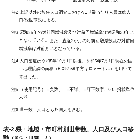
27年、令和2年・・・一般世帯人員/一般世帯数
注2.上記以外の常住人口調査における1世帯当たり人員は総人
口/総世帯数による。
注3.昭和35年の対前回増減数及び対前回増減率は対昭和30年比
となっている。
また、直近2か月の対前回増減数及び対前回
増減率は対前月比となっている。
注4.人口密度は令和5年10
月1日以後、令和5年7月1日現在の国
土地理院調の面積（6,097.56平方キロメートル）を用いて
算出した。
注5.（使用記号）-=負数、…=不詳、r=訂正数字、0.0=掲載単位
未満
注6.世帯数、人口とも外国人を含む。
表-2.県・地域・市町村別世帯数、人口及び人口移
動
（単位：世帯、人）