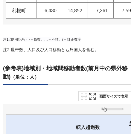
利根町
6,430
14,852
7,261
7,591
注1.(使用記号）-＝負数、…＝不詳、r＝訂正数字
注2.世帯数、人口及び人口移動とも外国人を含む。
(参考表)地域別・地域間移動者数(前月中の県外移
動)
（単位：人）
画面サイズで表示
茨
転入超過数