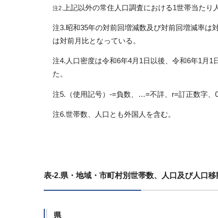
上記以外の常住人口調査における1世帯当たり
注2.
注3.昭和35年の対前回増減数及び対前回増減率は
は対前月比となっている。
注4.人口密度は令和6年4月1日以後、令和6年1月1
た。
注5.（使用記号）-=負数、…=不詳、r=訂正数字、0
注6.世帯数、人口とも外国人を含む。
表-2.県・地域・市町村別世帯数、人口及び人口移
県