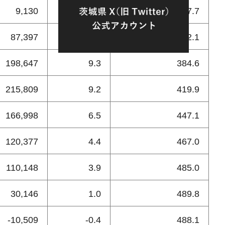
9,130
0.4
337.7
87,397
4.3
352.1
198,647
9.3
384.6
215,809
9.2
419.9
166,998
6.5
447.1
120,377
4.4
467.0
110,148
3.9
485.0
30,146
1.0
489.8
-10,509
-0.4
488.1