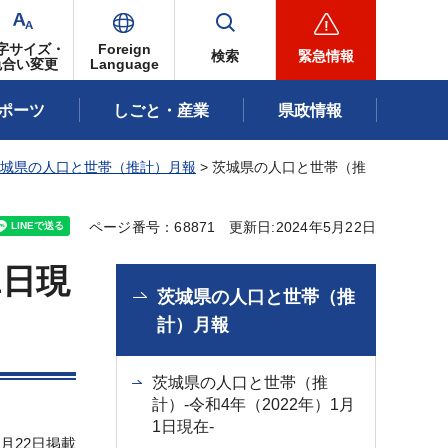
字サイズ・
Foreign
検索
緊急情報
色合い変更
Language
ポーツ
しごと・産業
県政情報
城県の人口と世帯（推計）月報
> 茨城県の人口と世帯（推
ページ番号：68871
更新日:2024年5月22日
1日現
茨城県の人口と世帯（推
計）月報
茨城県の人口と世帯（推
計）-令和4年（2022年）1月
1日現在-
5月22日掲載