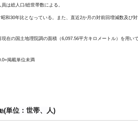
人員は総人口/総世帯数による。
対昭和30年比となっている。また、直近2か月の対前回増減数及び
日現在の国土地理院調の面積（6,097.56平方キロメートル）を用い
.0=掲載単位未満
(単位：世帯、人)
動