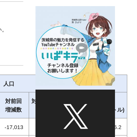
い。
人口
対前回
対前回増減率
人口密度
増減数
（％）
(人/平方キロメートル)
-17,013
-0.8
336.2