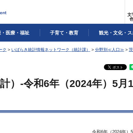
文
康・医療・福祉
子育て・教育
観光・文化・ス
ーク
>
いばらき統計情報ネットワーク（統計課）
>
分野別≪人口≫
>
茨
）-令和6年（2024年）5月
令和6年（2024年）