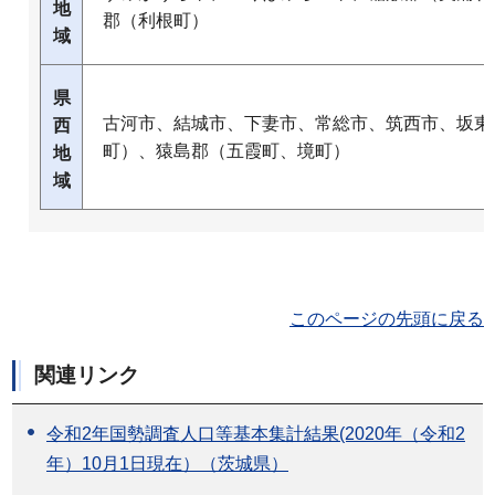
地
郡（利根町）
域
県
古河市、結城市、下妻市、常総市、筑西市、坂東
西
町）、猿島郡（五霞町、境町）
地
域
このページの先頭に戻る
関連リンク
令和2年国勢調査人口等基本集計結果(2020年（令和2
年）10月1日現在）（茨城県）