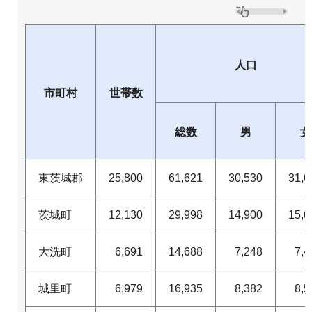
人口
市町村
世帯数
総数
男
女
東茨城郡
25,800
61,621
30,530
31,0
茨城町
12,130
29,998
14,900
15,0
大洗町
6,691
14,688
7,248
7,4
城里町
6,979
16,935
8,382
8,5