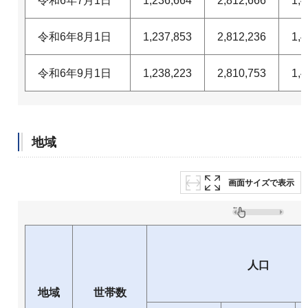
令和6年7月1日
1,236,664
2,812,666
1,4
令和6年8月1日
1,237,853
2,812,236
1,4
令和6年9月1日
1,238,223
2,810,753
1,4
地域
画面サイズで表示
人口
地域
世帯数