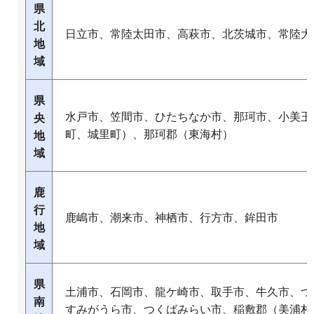
県
北
日立市、常陸太田市、高萩市、北茨城市、常陸大
地
域
県
水戸市、笠間市、ひたちなか市、那珂市、小美玉
央
町、城里町）、那珂郡（東海村）
地
域
鹿
行
鹿嶋市、潮来市、神栖市、行方市、鉾田市
地
域
県
土浦市、石岡市、龍ケ崎市、取手市、牛久市、つ
南
すみがうら市、つくばみらい市、稲敷郡（美浦村