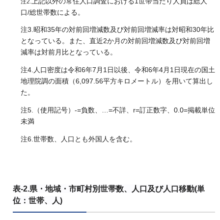
上記以外の常住人口調査における1世帯当たり人員は総人
注2.
口/総世帯数による。
注3.昭和35年の対前回増減数及び対前回増減率は対昭和30年比
となっている。また、直近2か月の対前回増減数及び対前回増
減率は対前月比となっている。
注4.人口密度は令和6年7月1日以後、令和6年4月1日現在の国土
地理院調の面積（6,097.56平方キロメートル）を用いて算出し
た。
注5.（使用記号）-=負数、…=不詳、r=訂正数字、0.0=掲載単位
未満
注6.世帯数、人口とも外国人を含む。
表-2.県・地域・市町村別世帯数、人口及び人口移動
(単
位：世帯、人)