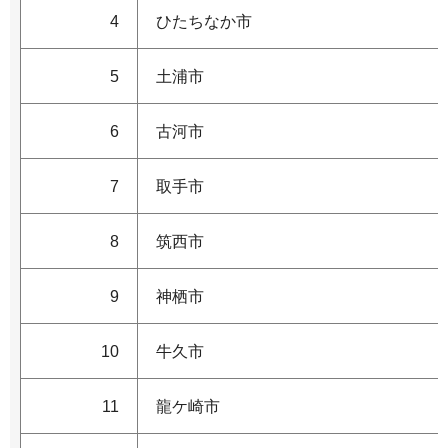
4
ひたちなか市
5
土浦市
6
古河市
7
取手市
8
筑西市
9
神栖市
10
牛久市
11
龍ケ崎市