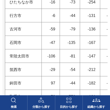
ひたちなか市
-16
-73
-254
行方市
-6
-44
-131
-
古河市
-59
-79
-136
-
石岡市
-47
-135
-167
常陸太田市
-106
-81
-147
-
筑西市
-29
-54
-212
鉾田市
97
-44
-182
-
取手市
-72
-770
-101
検索
分類から探す
目的から探す
組織から探す