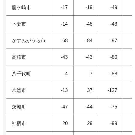
龍ケ崎市
-17
-19
-49
下妻市
-14
-48
-43
かすみがうら市
-68
-84
-97
高萩市
-43
-43
-80
八千代町
-4
7
-88
常総市
-13
37
-127
茨城町
-47
-44
-75
神栖市
20
29
-99