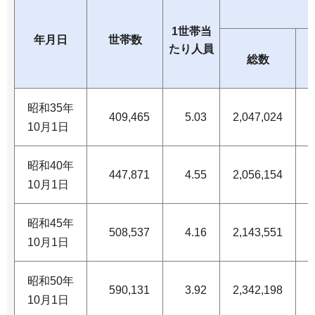
1世帯当
年月日
世帯数
たり人員
総数
昭和35年
409,465
5.03
2,047,024
1
10月1日
昭和40年
447,871
4.55
2,056,154
1
10月1日
昭和45年
508,537
4.16
2,143,551
1
10月1日
昭和50年
590,131
3.92
2,342,198
1
10月1日