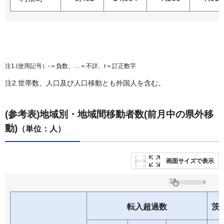
注1.(使用記号）-＝負数、…＝不詳、r＝訂正数字
注2.世帯数、人口及び人口移動とも外国人を含む。
(参考表)地域別・地域間移動者数(前月中の県外移
動)
（単位：人）
画面サイズで表示
転入超過数
茨