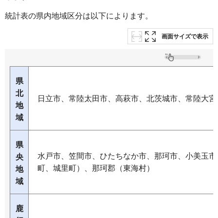
統計表の県内地域区分は以下によります。
画面サイズで表示
県
北
日立市、常陸太田市、高萩市、北茨城市、常陸大宮
地
域
県
水戸市、笠間市、ひたちなか市、那珂市、小美玉市
央
町、城里町）、那珂郡（東海村）
地
域
鹿