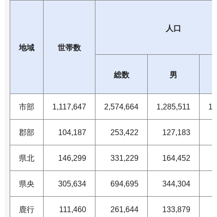
人口
地域
世帯数
総数
男
市部
1,117,647
2,574,664
1,285,511
1,
郡部
104,187
253,422
127,183
県北
146,299
331,229
164,452
県央
305,634
694,695
344,304
鹿行
111,460
261,644
133,879