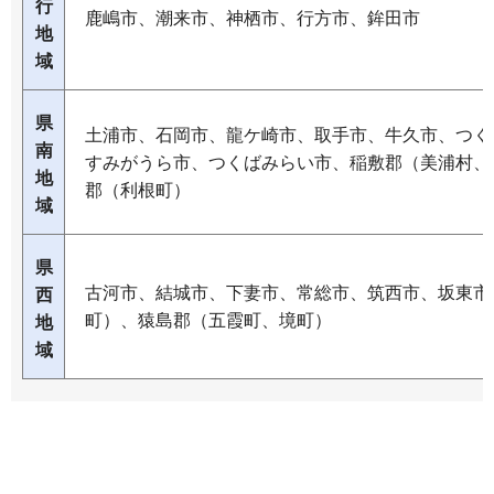
行
鹿嶋市、潮来市、神栖市、行方市、鉾田市
地
域
県
土浦市、石岡市、龍ケ崎市、取手市、牛久市、つく
南
すみがうら市、つくばみらい市、稲敷郡（美浦村、
地
郡（利根町）
域
県
古河市、結城市、下妻市、常総市、筑西市、坂東市
西
町）、猿島郡（五霞町、境町）
地
域