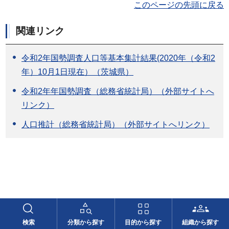
このページの先頭に戻る
関連リンク
令和2年国勢調査人口等基本集計結果(2020年（令和2
年）10月1日現在）（茨城県）
令和2年年国勢調査（総務省統計局）（外部サイトへ
リンク）
人口推計（総務省統計局）（外部サイトへリンク）
このページに関するお問い合わせ
検索
分類から探す
目的から探す
組織から探す