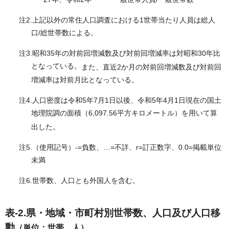
27年、令和2年・・・一般世帯人員/一般世帯数
注2.上記以外の常住人口調査における1世帯当たり人員は総人
口/総世帯数による。
注3.昭和35年の対前回増減数及び対前回増減率は対昭和30年比
となっている。
また、直近2か月の対前回増減数及び対前回
増減率は対前月比となっている。
注4.人口密度は令和5年7
月1日以後、令和5年4月1日現在の国土
地理院調の面積（6,097.56平方キロメートル）を用いて算
出した。
注5.（使用記号）-=負数、…=不詳、r=訂正数字、0.0=掲載単位
未満
注6.世帯数、人口とも外国人を含む。
表-2.県・地域・市町村別世帯数、人口及び人口移
動
（単位：世帯、人）