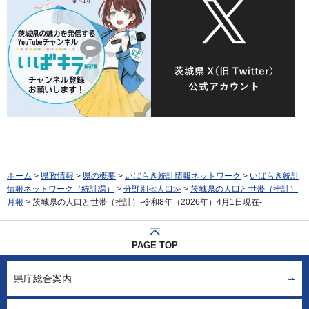
ホーム
>
県政情報
>
県の概要
>
いばらき統計情報ネットワーク
>
いばらき統計
情報ネットワーク（統計課）
>
分野別≪人口≫
>
茨城県の人口と世帯（推計）
月報
> 茨城県の人口と世帯（推計）-令和8年（2026年）4月1日現在-
PAGE TOP
県庁総合案内