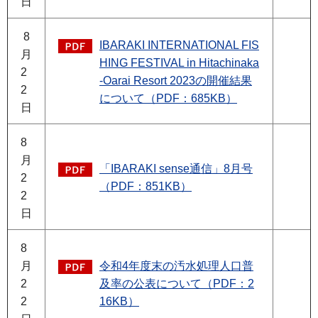
日
8
IBARAKI INTERNATIONAL FIS
月
HING FESTIVAL in Hitachinaka
2
-Oarai Resort 2023の開催結果
2
について（PDF：685KB）
日
8
月
「IBARAKI sense通信」8月号
2
（PDF：851KB）
2
日
8
月
令和4年度末の汚水処理人口普
2
及率の公表について（PDF：2
2
16KB）