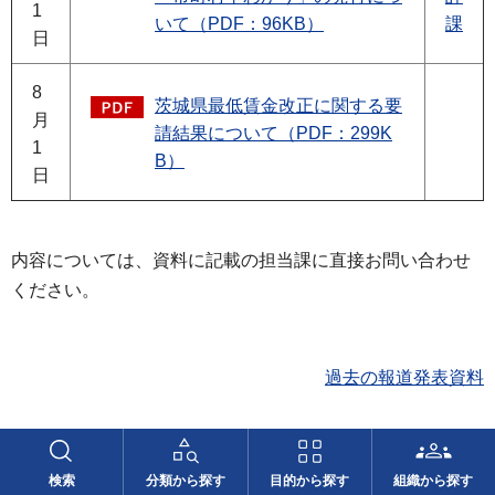
1
いて（PDF：96KB）
課
日
8
茨城県最低賃金改正に関する要
月
請結果について（PDF：299K
1
B）
日
内容については、資料に記載の担当課に直接お問い合わせ
ください。
過去の報道発表資料
より良いウェブサイトにするためにみなさまのご
検索
分類から探す
目的から探す
組織から探す
意見をお聞かせください