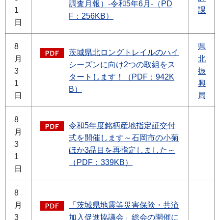
調査月報）-令和5年6月-（PD
1
課
F：256KB）
日
8
県
茨城県北ロングトレイルのハイ
月
北
シーズンに向け2つの取組をス
3
振
タートします！（PDF：942K
1
興
B）
日
局
8
令和5年度銘柄産地指定証交付
月
式を開催します～石岡市の小菊
3
ほか3品目を再指定しました～
1
（PDF：339KB）
日
8
月
「茨城県地震等災害保険・共済
3
加入促進協議会」総会の開催に