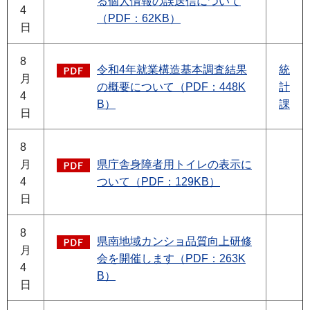
る個人情報の誤送信について
4
（PDF：62KB）
日
8
令和4年就業構造基本調査結果
統
月
の概要について（PDF：448K
計
4
B）
課
日
8
月
県庁舎身障者用トイレの表示に
4
ついて（PDF：129KB）
日
8
県南地域カンショ品質向上研修
月
会を開催します（PDF：263K
4
B）
日