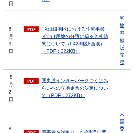
日
宅
地
8
TX沿線地区における住宅事業
整
月
者向け用地の分譲に係る入札結
備
3
果について（F42街区8画地）
販
日
（PDF：222KB）
売
課
8
圏央道インターパークつくばみ
月
らいへの立地企業の決定につい
2
て（PDF：272KB）
日
人
事
8
委
障害者を対象とした令和5年度