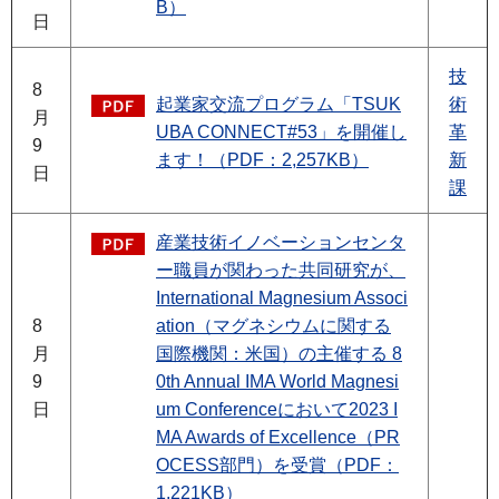
B）
日
技
8
起業家交流プログラム「TSUK
術
月
UBA CONNECT#53」を開催し
革
9
ます！（PDF：2,257KB）
新
日
課
産業技術イノベーションセンタ
ー職員が関わった共同研究が、
International Magnesium Associ
8
ation（マグネシウムに関する
月
国際機関：米国）の主催する 8
9
0th Annual IMA World Magnesi
日
um Conferenceにおいて2023 I
MA Awards of Excellence（PR
OCESS部門）を受賞（PDF：
1,221KB）