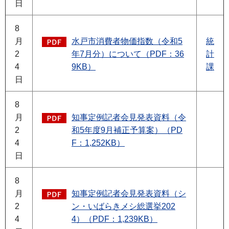
日
8
月
水戸市消費者物価指数（令和5
統
2
年7月分）について（PDF：36
計
4
9KB）
課
日
8
月
知事定例記者会見発表資料（令
2
和5年度9月補正予算案）（PD
4
F：1,252KB）
日
8
月
知事定例記者会見発表資料（シ
2
ン・いばらきメシ総選挙202
4
4）（PDF：1,239KB）