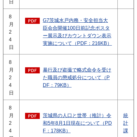
日
8
G7茨城水戸内務・安全担当大
月
臣会合開催100日前記念ポスタ
2
ー展示及びカウントダウン表示
4
実施について（PDF：216KB）
日
8
月
暴行及び盗撮で略式命令を受け
2
た職員の懲戒処分について（P
4
DF：79KB）
日
8
月
茨城県の人口と世帯（推計）令
統
2
和5年8月1日現在について（PD
計
4
F：178KB）
課