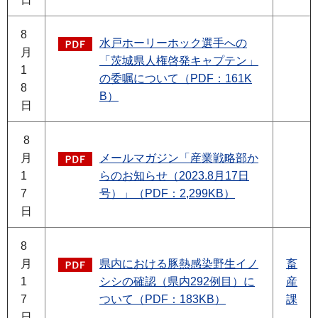
8
水戸ホーリーホック選手への
月
「茨城県人権啓発キャプテン」
1
の委嘱について（PDF：161K
8
B）
日
8
月
メールマガジン「産業戦略部か
1
らのお知らせ（2023.8月17日
7
号）」（PDF：2,299KB）
日
8
月
県内における豚熱感染野生イノ
畜
1
シシの確認（県内292例目）に
産
7
ついて（PDF：183KB）
課
日