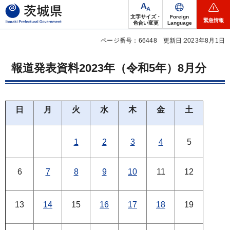
茨城県
文字サイズ・
Foreign
緊急情報
色合い変更
Language
ページ番号：66448
更新日:2023年8月1日
報道発表資料2023年（令和5年）8月分
日
月
火
水
木
金
土
1
2
3
4
5
6
7
8
9
10
11
12
13
14
15
16
17
18
19