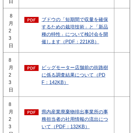
日
8
ブドウの「短期間で収量を確保
月
するための栽培技術」と「新品
2
種の特性」について検討会を開
3
催します（PDF：221KB）
日
8
月
ビッグモーター店舗前の街路樹
2
に係る調査結果について（PD
3
F：142KB）
日
8
月
県内産業廃棄物排出事業所の事
2
務担当者の社用情報の流出につ
3
いて（PDF：132KB）