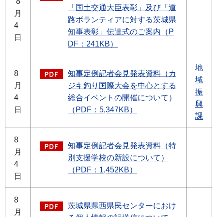
8
「国土交通大臣表彰」及び「道
月
路ボランティアに対する茨城県
4
知事表彰」伝達式のご案内（P
日
DF：241KB）
地
8
知事定例記者会見発表資料（カ
域
月
ジキ釣り国際大会を中心とする
振
4
総合イベントの開催について）
興
日
（PDF：5,347KB）
課
8
知事定例記者会見発表資料（特
月
別支援学校の新設について）
4
（PDF：1,452KB）
日
8
茨城県県西県民センターにおけ
月