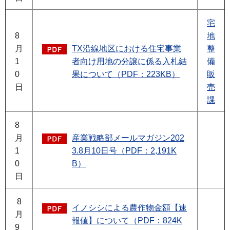
宅
8
地
月
TX沿線地区における住宅事業
整
1
者向け用地の分譲に係る入札結
備
0
果について（PDF：223KB）
販
日
売
課
8
月
産業戦略部メールマガジン202
1
3.8月10日号（PDF：2,191K
0
B）
日
8
イノシシによる農作物金額【速
月
報値】について（PDF：824K
9