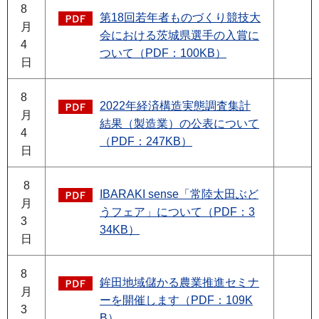
8
第18回若年者ものづくり競技大
月
会における茨城県選手の入賞に
4
ついて（PDF：100KB）
日
8
2022年経済構造実態調査集計
月
結果（製造業）の公表について
4
（PDF：247KB）
日
8
IBARAKI sense「常陸太田ぶど
月
うフェア」について（PDF：3
3
34KB）
日
8
鉾田地域儲かる農業推進セミナ
月
ーを開催します（PDF：109K
3
B）