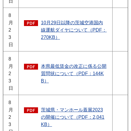
日
8
月
10月29日以降の茨城空港国内
2
線運航ダイヤについて（PDF：
3
270KB）
日
8
月
本県最低賃金の改正に係る公開
2
質問状について（PDF：144K
3
B）
日
8
月
茨城県・マンホール蓋展2023
2
の開催について（PDF：2,041
3
KB）