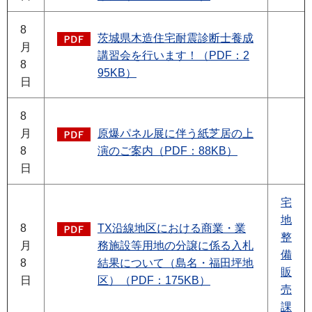
8
茨城県木造住宅耐震診断士養成
月
講習会を行います！（PDF：2
8
95KB）
日
8
月
原爆パネル展に伴う紙芝居の上
8
演のご案内（PDF：88KB）
日
宅
地
8
TX沿線地区における商業・業
整
月
務施設等用地の分譲に係る入札
備
8
結果について（島名・福田坪地
販
日
区）（PDF：175KB）
売
課