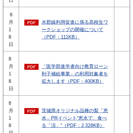
日
8
月
水郡線利用促進に係る高校生ワ
1
ークショップの開催について
8
（PDF：111KB）
日
8
月
「医学部進学者向け教育ローン
1
利子補給事業」の利用対象者を
8
拡大します（PDF：400KB）
日
8
月
茨城県オリジナル品種の梨「恵
1
水」PRイベント“恵水で、食べ
8
る「涼」”（PDF：2,328KB）
日