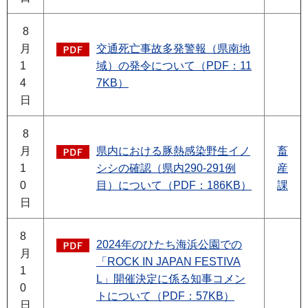
8
月
交通死亡事故多発警報（県南地
1
域）の発令について（PDF：11
4
7KB）
日
8
月
県内における豚熱感染野生イノ
畜
1
シシの確認（県内290-291例
産
0
目）について（PDF：186KB）
課
日
8
2024年のひたち海浜公園での
月
「ROCK IN JAPAN FESTIVA
1
L」開催決定に係る知事コメン
0
トについて（PDF：57KB）
日