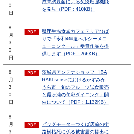
成果納豆菌による免疫増強機能
0
を発見（PDF：410KB）
日
8
県庁生協食堂カフェテリアひば
月
りで「令和4年度ヘルシーメニ
3
ューコンクール」受賞作品を提
0
供します（PDF：266KB）
日
8
茨城県アンテナショッフ゜IBA
月
RAKI senseにおけるかすみが
3
うら市「旬のフルーツ試食販売
0
と霞ヶ浦の旬彩ダイニング」開
日
催について（PDF：1,132KB）
8
月
ビッグモーターつくば店前の街
3
路樹枯死に係る被害届の提出に