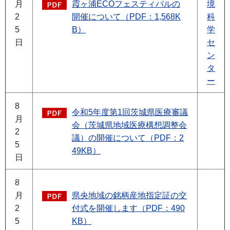
月
霞ヶ浦ECOフェスティバルの
境
2
開催について（PDF：1,568K
科
5
B）
学
日
セ
ン
タ
ー
8
令和5年度第1回茨城県医療審議
月
会（茨城県地域医療構想調整会
2
議）の開催について（PDF：2
5
49KB）
日
8
月
県央地域の銘柄産地指定証の交
2
付式を開催します（PDF：490
5
KB）