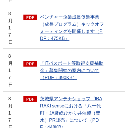
8
ベンチャー企業成長促進事業
月
（成長プログラム）キックオフ
1
ミーティングを開催します（P
7
DF：475KB）
日
8
月
「ITパスポート等取得支援補助
1
金」募集開始の案内について
7
（PDF：390KB）
日
8
茨城県アンテナショッフ゜IBA
月
RAKI senseにおける「八千代
1
町・JA常総ひかり共催梨（豊
7
水）PR販売」について（PD
日
F：448KB）