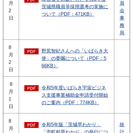
月
員
茨城県職員等採用選考の実施に
2
会
ついて（PDF：471KB）
日
事
務
局
8
野尻智紀さんへの「いばらき大
月
使」の委嘱について（PDF：5
2
66KB）
日
8
令和5年度いばらき宇宙ビジネ
月
ス支援事業補助金申請受付開始
1
のご案内（PDF：774KB）
日
8
令和5年版「茨城早わかり」
統
月
「市町村早わかり」の発行につ
計