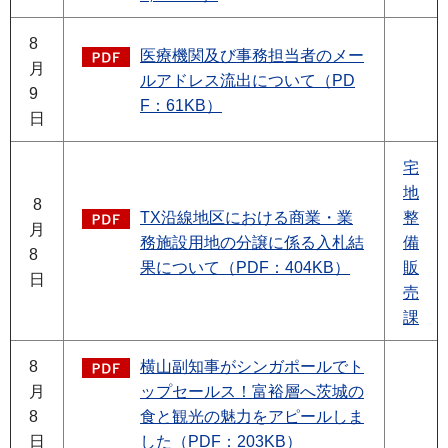
8
医療機関及び事務担当者のメー
月
ルアドレス流出について（PD
9
F：61KB）
日
宅
地
8
TX沿線地区における商業・業
整
月
務施設用地の分譲に係る入札結
備
8
果について（PDF：404KB）
販
日
売
課
8
横山副知事がシンガポールでト
月
ップセールス！富裕層へ茨城の
8
食と観光の魅力をアピールしま
日
した（PDF：203KB）