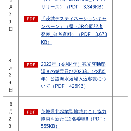
リリース）（PDF：3,346KB）
月
2
「茨城デスティネーションキャ
9
ンペーン」（県・JR合同記者
日
発表_参考資料）（PDF：3,678
KB）
8
2022年（令和4年）観光客動態
月
調査の結果及び2023年（令和5
2
年）公設海水浴場入込客数につ
9
いて（PDF：426KB）
日
8
月
茨城県北起業型地域おこし協力
2
隊員を新たに2名委嘱!!（PDF：
8
555KB）