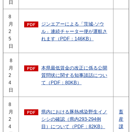
日
8
月
ジンエアーによる「茨城-ソウ
2
ル」連続チャーター便が運航さ
5
れます（PDF：146KB）
日
8
月
本県最低賃金の改正に係る公開
2
質問状に関する知事談話につい
4
て（PDF：80KB）
日
8
月
県内における豚熱感染野生イノ
畜
2
シシの確認（県内293-294例
産
4
目）について（PDF：82KB）
課