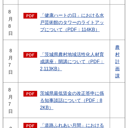
8
「健康ハートの日」における水
月
戸芸術館のタワーのライトアッ
8
プについて（PDF：114KB）
日
農
8
「茨城県農村地域活性化人材育
村
月
成講座」開講について（PDF：
計
7
2,113KB）
画
日
課
8
茨城県最低賃金の改正答申に係
月
る知事談話について（PDF：8
7
2KB）
日
「道路ふれあい月間」における