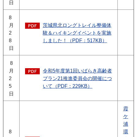
日
8
月
茨城県北ロングトレイル整備体
2
験＆ハイキングイベントを実施
8
しました！（PDF：517KB）
日
8
月
令和5年度第1回いばらき高齢者
2
プラン21推進委員会の開催につ
5
いて（PDF：229KB）
日
霞
ケ
浦
8
環