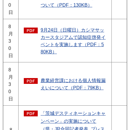
0
ついて（PDF：130KB）
日
8
9月24日（日曜日）カシマサッ
月
カースタジアムで認知症啓発イ
3
ベントを実施します（PDF：5
0
80KB）
日
8
月
農業経営課における個人情報漏
3
えいについて（PDF：79KB）
0
日
「茨城デスティネーションキャ
ンペーン」の実施について
（県・JR合同記者発表_プレス
8