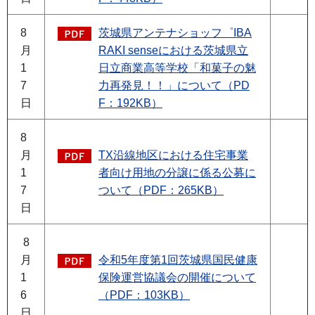
8
茨城県アンテナショッフ゜IBA
月
RAKI senseにおける茨城県立
1
日立商業高等学校「和菓子の魅
7
力再発見！！」について（PD
日
F：192KB）
8
月
TX沿線地区における住宅事業
1
者向け用地の分譲に係る公募に
7
ついて（PDF：265KB）
日
8
月
令和5年度第1回茨城県国民健康
1
保険運営協議会の開催について
6
（PDF：103KB）
日