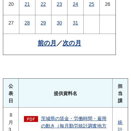
20
21
22
23
24
25
26
27
28
29
30
31
前の月
／
次の月
公
担
表
提供資料名
当
日
課
8
茨城県の賃金・労働時間・雇用
月
統
の動き（毎月勤労統計調査地方
3
計