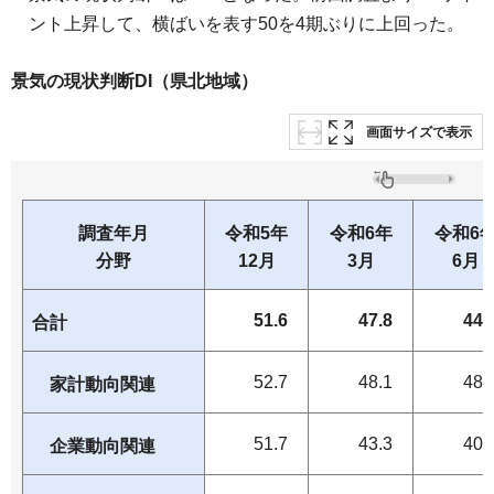
ント上昇して、横ばいを表す50を4期ぶりに上回った。
景気の現状判断DI（県北地域）
画面サイズで表示
調査年月
令和5年
令和6年
令和6
分野
12月
3月
6月
51.6
47.8
44.
合計
52.7
48.1
48.
家計動向関連
51.7
43.3
40.
企業動向関連