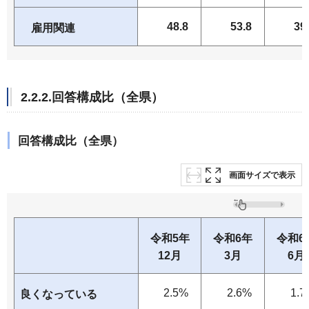
48.8
53.8
39
雇用関連
2.2.2.回答構成比（全県）
回答構成比（全県）
画面サイズで表示
令和5年
令和6年
令和6
12月
3月
6月
2.5%
2.6%
1.7
良くなっている