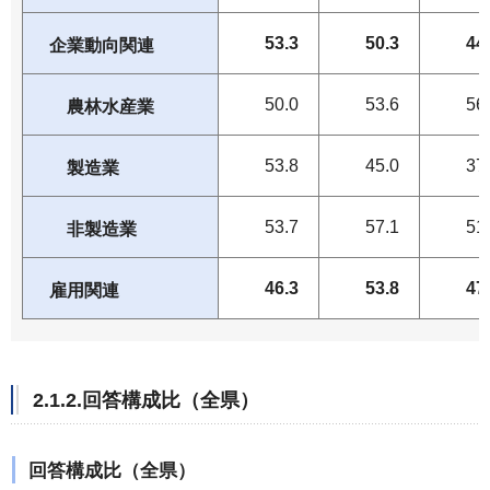
53.3
50.3
44
企業動向関連
50.0
53.6
56
農林水産業
53.8
45.0
37
製造業
53.7
57.1
51
非製造業
46.3
53.8
47
雇用関連
2.1.2.回答構成比（全県）
回答構成比（全県）