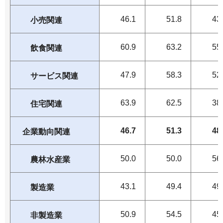
46.1
51.8
43
小売関連
60.9
63.2
55
飲食関連
47.9
58.3
52
サービス関連
63.9
62.5
38
住宅関連
46.7
51.3
48
企業動向関連
50.0
50.0
56
農林水産業
43.1
49.4
49
製造業
50.9
54.5
45
非製造業