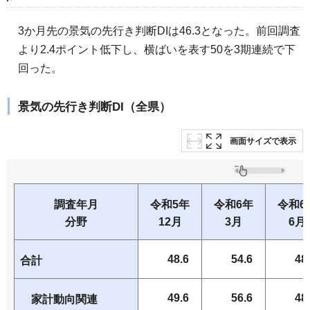
3か月先の景気の先行き判断DIは46.3となった。前回調査
より2.4ポイント低下し、横ばいを表す50を3期連続で下
回った。
景気の先行き判断DI（全県）
画面サイズで表示
調査年月
令和5年
令和6年
令和6
分野
12月
3月
6月
48.6
54.6
48
合計
49.6
56.6
48
家計動向関連