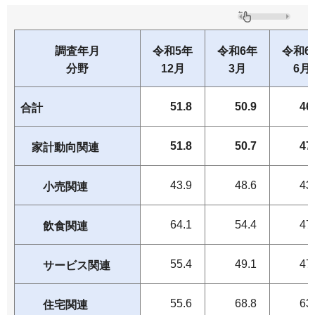
調査年月
令和5年
令和6年
令和6
分野
12月
3月
6月
51.8
50.9
46
合計
51.8
50.7
47
家計動向関連
43.9
48.6
43
小売関連
64.1
54.4
47
飲食関連
55.4
49.1
47
サービス関連
55.6
68.8
63
住宅関連