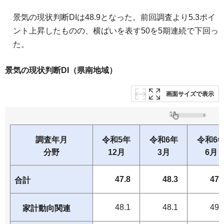
景気の現状判断DIは48.9となった。前回調査より5.3ポイ
ント上昇したものの、横ばいを表す50を5期連続で下回っ
た。
景気の現状判断DI（県南地域）
画面サイズで表示
調査年月
令和5年
令和6年
令和6
分野
12月
3月
6月
47.8
48.3
47.
合計
48.1
48.1
49.
家計動向関連