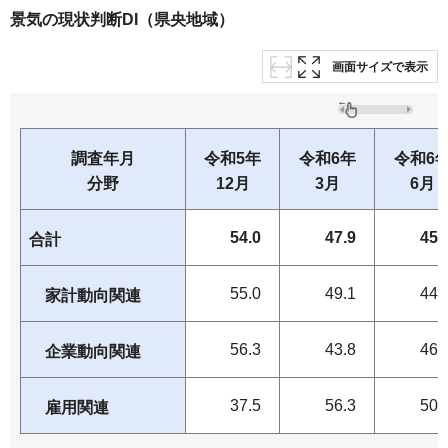
景気の現状判断DI（県央地域）
画面サイズで表示
調査年月
令和5年
令和6年
令和6
分野
12月
3月
6月
54.0
47.9
45.
合計
55.0
49.1
44.
家計動向関連
56.3
43.8
46.
企業動向関連
37.5
56.3
50.
雇用関連