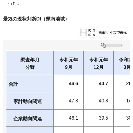
った。
景気の現状判断DI（県南地域）
画面サイズで表示
調査年月
令和元年
令和元年
令和2
分野
9月
12月
3月
46.6
40.7
20
合計
47.8
40.8
14
家計動向関連
46.1
39.5
30
企業動向関連