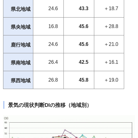
24.6
43.3
＋18.7
県北地域
16.8
45.6
＋28.8
県央地域
24.6
45.6
＋21.0
鹿行地域
26.4
42.5
＋16.1
県南地域
26.8
45.8
＋19.0
県西地域
景気の現状判断DIの推移（地域別）