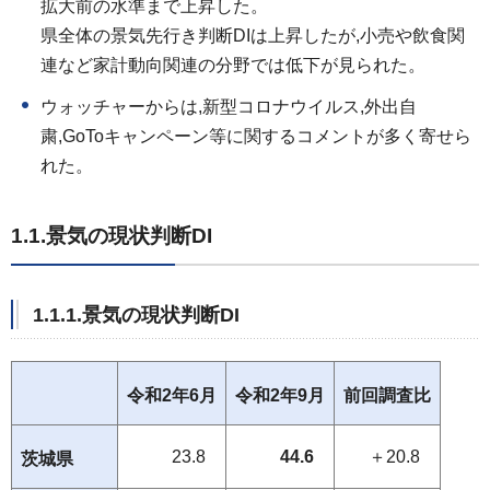
拡大前の水準まで上昇した。
県全体の景気先行き判断DIは上昇したが,小売や飲食関
連など家計動向関連の分野では低下が見られた。
ウォッチャーからは,新型コロナウイルス,外出自
粛,GoToキャンペーン等に関するコメントが多く寄せら
れた。
1.1.景気の現状判断DI
1.1.1.景気の現状判断DI
令和2年6月
令和2年9月
前回調査比
23.8
44.6
＋20.8
茨城県