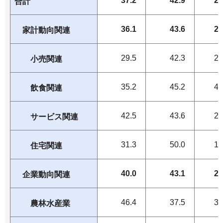
37.2
42.9
23
合計
36.1
43.6
25
家計動向関連
29.5
42.3
20
小売関連
35.2
45.2
40
飲食関連
42.5
43.6
26
サービス関連
31.3
50.0
15
住宅関連
40.0
43.1
21
企業動向関連
46.4
37.5
35
農林水産業