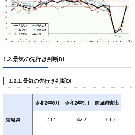
1.2.景気の先行き判断DI
1.2.1.景気の先行き判断DI
令和2年6月
令和2年9月
前回調査比
41.5
42.7
＋1.2
茨城県