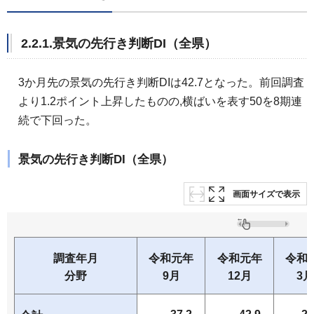
2.2.1.景気の先行き判断DI（全県）
3か月先の景気の先行き判断DIは42.7となった。前回調査
より1.2ポイント上昇したものの,横ばいを表す50を8期連
続で下回った。
景気の先行き判断DI（全県）
画面サイズで表示
調査年月
令和元年
令和元年
令和
分野
9月
12月
3月