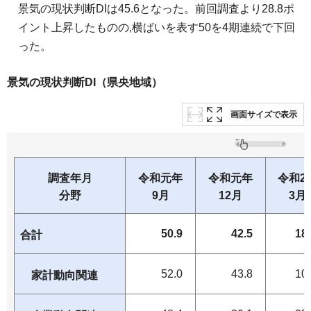
景気の現状判断DIは45.6となった。前回調査より28.8ポ
イント上昇したものの,横ばいを表す50を4期連続で下回
った。
景気の現状判断DI（県央地域）
画面サイズで表示
調査年月
令和元年
令和元年
令和2
分野
9月
12月
3月
50.9
42.5
18
合計
52.0
43.8
10
家計動向関連