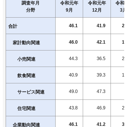
調査年月
令和元年
令和元年
令和
分野
9月
12月
3月
46.1
41.9
20
合計
46.0
42.1
15
家計動向関連
44.3
36.5
20
小売関連
40.9
39.3
16
飲食関連
49.0
47.3
9
サービス関連
43.8
46.9
25
住宅関連
46.1
41.2
30
企業動向関連