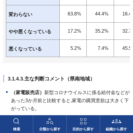
63.8%
44.4%
16.4
変わらない
17.2%
35.2%
32.7
やや悪くなっている
5.2%
7.4%
45.5
悪くなっている
3.1.4.3.主な判断コメント（県南地域）
（家電販売店）
新型コロナウイルスに係る給付金などが
あった3か月前と比較すると,家電の購買意欲は大きく下
がっている。
（製造業（印刷・同関連業））
4月,5月頃には中止や規
模の縮小となっていた公的団体の事業,行事などが徐々
検索
分類から探す
目的から探す
組織から探す