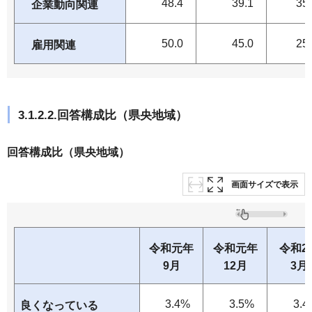
48.4
39.1
35
企業動向関連
50.0
45.0
25
雇用関連
3.1.2.2.回答構成比（県央地域）
回答構成比（県央地域）
画面サイズで表示
令和元年
令和元年
令和2
9月
12月
3月
3.4%
3.5%
3.4
良くなっている