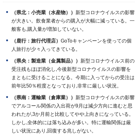
（県北：小売業（水産物））
新型コロナウイルスの影響
が大きい。飲食業者からの購入が大幅に減っている。一
般客も,購入量が増加していない。
（鹿行：旅行代理店）
GoToキャンペーンを使っての個
人旅行が少々入ってきている。
（県央：製造業（金属製品））
新型コロナウイルス前の
受注残もほぼ消化し,今後新型コロナウイルスの影響を
まともに受けることになる。今期に入ってからの受注は
前年比50％程度となっており,非常に厳しい状況。
（県南：運輸業（倉庫業））
新型コロナウイルスの影響
でアルコール関係の入出荷が9月は減少方向に進むと思
われたが,3か月前と比較してやや上向きになっている。
しかし,全体的には落ち込みが多い。特に運輸関係は厳
しい状況にあり,回復する兆しがない。