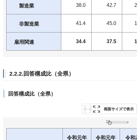
38.0
42.7
20
製造業
41.4
45.0
19
非製造業
34.4
37.5
17
雇用関連
2.2.2.回答構成比（全県）
回答構成比（全県）
画面サイズで表示
令和元年
令和元年
令和2