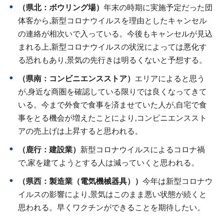
（県北：ボウリング場）
年末の時期に実施予定だった団
体客から,新型コロナウイルスを理由としたキャンセル
の連絡が相次いで入っている。今後もキャンセルが見込
まれる上,新型コロナウイルスの状況によっては悪化す
る恐れもあり,景気の先行きは明るくないと予想する。
（県南：コンビニエンスストア）
エリアによると思う
が,身近な商圏を確認している限りでは良くなってきて
いる。今まで外食で食事を済ませていた人が,自宅で食
事をとる機会が増えたことにより,コンビニエンススト
アの売上げは上昇すると思われる。
（鹿行：建設業）
新型コロナウイルスによるコロナ禍
で,家を建てようとする人は減っていくと思われる。
（県西：製造業（電気機械器具））
今年は新型コロナウ
イルスの影響により,景気はこのまま悪い状態が続くと
思われる。早くワクチンができることを期待したい。