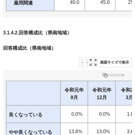
40.0
45.0
25
雇用関連
3.1.4.2.回答構成比（県南地域）
回答構成比（県南地域）
画面サイズで表示
令和元年
令和元年
令和2
9月
12月
3月
0.0%
0.0%
1.8
良くなっている
13.8%
13.0%
3.6
やや良くなっている