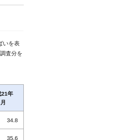
ばいを表
月調査分を
21年
6月
34.8
35.6