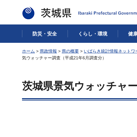
茨城県
防災・安全
くらし・環境
健
ホーム
>
県政情報
>
県の概要
>
いばらき統計情報ネットワ
気ウォッチャー調査（平成21年6月調査分）
茨城県景気ウォッチャー