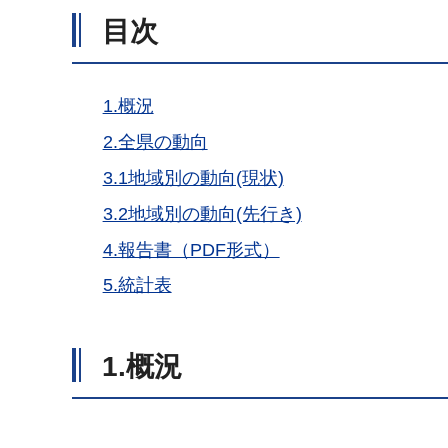
目次
1.概況
2.全県の動向
3.1地域別の動向(現状)
3.2地域別の動向(先行き)
4.報告書（PDF形式）
5.統計表
1.概況