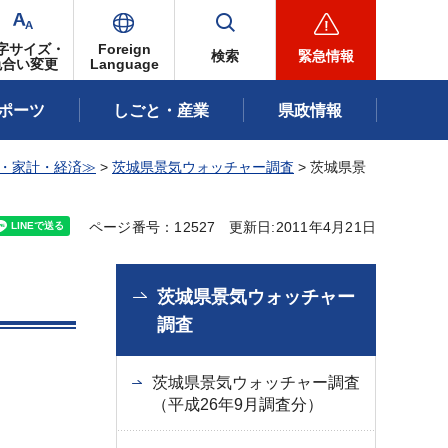
字サイズ・
Foreign
検索
緊急情報
色合い変更
Language
ポーツ
しごと・産業
県政情報
・家計・経済≫
>
茨城県景気ウォッチャー調査
> 茨城県景
ページ番号：12527
更新日:2011年4月21日
茨城県景気ウォッチャー
調査
茨城県景気ウォッチャー調査
（平成26年9月調査分）