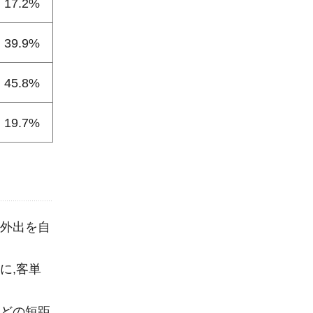
17.2%
39.9%
45.8%
19.7%
も外出を自
に,客単
などの短距