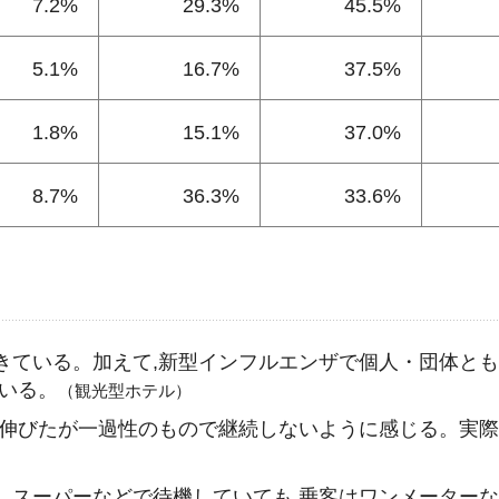
7.2%
29.3%
45.5%
5.1%
16.7%
37.5%
1.8%
15.1%
37.0%
8.7%
36.3%
33.6%
きている。加えて,新型インフルエンザで個人・団体と
いる。
（観光型ホテル）
は伸びたが一過性のもので継続しないように感じる。実際
）
。スーパーなどで待機していても,乗客はワンメーター