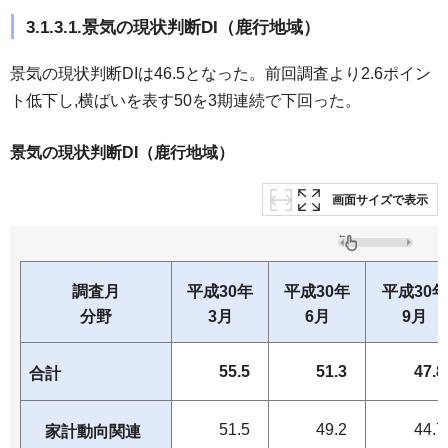
3.1.3.1.景気の現状判断DI（鹿行地域）
景気の現状判断DIは46.5となった。前回調査より2.6ポイン
ト低下し,横ばいを表す50を3期連続で下回った。
景気の現状判断DI（鹿行地域）
画面サイズで表示
調査月
平成30年
平成30年
平成30年
分野
3月
6月
9月
55.5
51.3
47.8
合計
51.5
49.2
44.7
家計動向関連