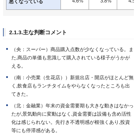
4.6%
3.8%
4.5
悪くなっている
2.1.3.主な判断コメント
（央：スーパー）商品購入点数が少なくなっている。ま
た,商品の単価も意識して購入されている様子がうかが
える。
（南：小売業（生花店））新規出店・開店がほとんど無
く,飲食店もランチタイムをやらなくなったところも出
てきた。
（北：金融業）年末の資金需要期も大きな動きはなかっ
たが,景気動向に変動はなく,資金需要は設備も含め活性
化は感じられない。先行き不透明感が根強くあり,投資
等にも停滞感がある。