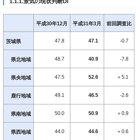
1.1.1.景気の現状判断DI
平成30年12月
平成31年3月
前回調査比
47.8
47.1
-0.7
茨城県
48.7
40.9
-7.8
県北地域
47.5
52.6
＋5.1
県央地域
49.1
46.5
-2.6
鹿行地域
50.0
50.9
＋0.9
県南地域
44.0
44.6
＋0.6
県西地域