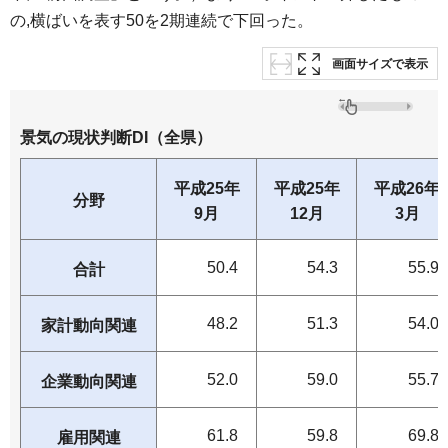
の,横ばいを表す50を2期連続で下回った。
画面サイズで表示
景気の現状判断DI（全県）
平成25年
平成25年
平成26年
分野
9月
12月
3月
50.4
54.3
55.9
合計
48.2
51.3
54.0
家計動向関連
52.0
59.0
55.7
企業動向関連
61.8
59.8
69.8
雇用関連