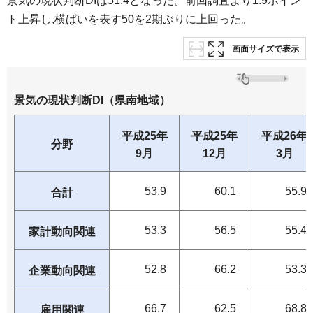
景気の現状判断DIは51.4となった。前回調査より1.9ポイン
ト上昇し,横ばいを表す50を2期ぶりに上回った。
画面サイズで表示
景気の現状判断DI（県南地域）
平成25年
平成25年
平成26年
分野
9月
12月
3月
53.9
60.1
55.9
合計
53.3
56.5
55.4
家計動向関連
52.8
66.2
53.3
企業動向関連
66.7
62.5
68.8
雇用関連