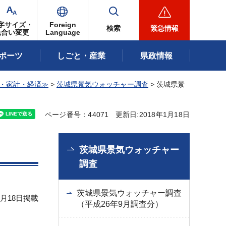
字サイズ・
Foreign
検索
緊急情報
色合い変更
Language
ポーツ
しごと・産業
県政情報
・家計・経済≫
>
茨城県景気ウォッチャー調査
> 茨城県景
ページ番号：44071
更新日:2018年1月18日
）
茨城県景気ウォッチャー
調査
茨城県景気ウォッチャー調査
1月18日掲載
（平成26年9月調査分）