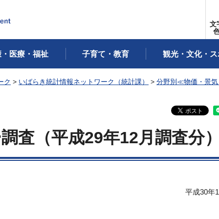
文
康・医療・福祉
子育て・教育
観光・文化・ス
ーク
>
いばらき統計情報ネットワーク（統計課）
>
分野別≪物価・景気
調査（平成29年12月調査分
平成30年