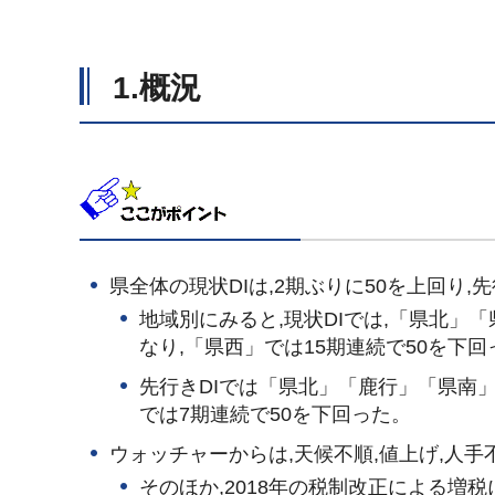
1.概況
県全体の現状DIは,2期ぶりに50を上回り,
地域別にみると,現状DIでは,「県北」
なり,「県西」では15期連続で50を下回
先行きDIでは「県北」「鹿行」「県南」
では7期連続で50を下回った。
ウォッチャーからは,天候不順,値上げ,人
そのほか,2018年の税制改正による増