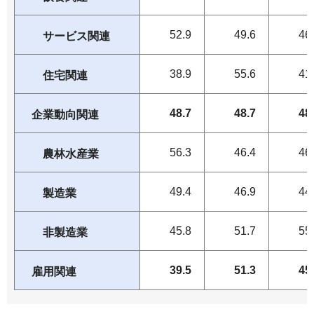
52.9
49.6
46
サービス関連
38.9
55.6
41
住宅関連
48.7
48.7
48
企業動向関連
56.3
46.4
46
農林水産業
49.4
46.9
44
製造業
45.8
51.7
55
非製造業
39.5
51.3
45
雇用関連