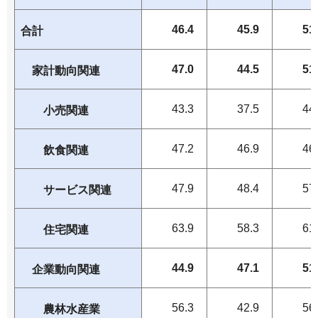
46.4
45.9
51
合計
47.0
44.5
51
家計動向関連
43.3
37.5
44
小売関連
47.2
46.9
46
飲食関連
47.9
48.4
57
サービス関連
63.9
58.3
61
住宅関連
44.9
47.1
51
企業動向関連
56.3
42.9
56
農林水産業