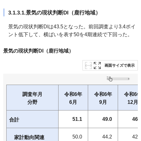
3.1.3.1.景気の現状判断DI（鹿行地域）
景気の現状判断DIは43.5となった。前回調査より3.4ポイ
ント低下して、横ばいを表す50を4期連続で下回った。
景気の現状判断DI（鹿行地域）
画面サイズで表示
調査年月
令和6年
令和6年
令和6
分野
6月
9月
12月
51.1
49.0
46.
合計
50.0
44.2
42.
家計動向関連