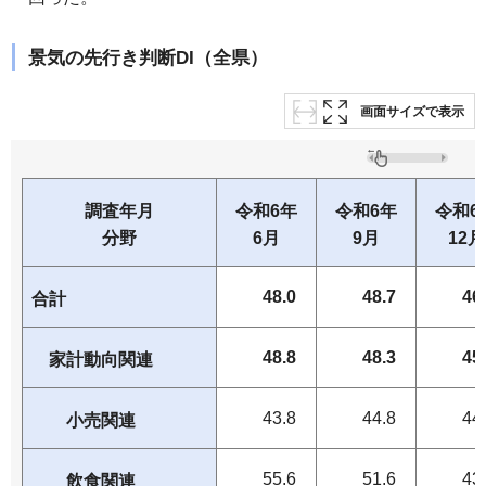
景気の先行き判断DI（全県）
画面サイズで表示
調査年月
令和6年
令和6年
令和6
分野
6月
9月
12月
48.0
48.7
46
合計
48.8
48.3
45
家計動向関連
43.8
44.8
44
小売関連
55.6
51.6
43
飲食関連